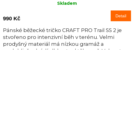
Skladem
Detail
990 Kč
Pánské běžecké tričko CRAFT PRO Trail SS 2 je
stvořeno pro intenzivní běh v terénu. Velmi
prodyšný materiál má nízkou gramáž a
spolehlivě odvádí vlhkost od těla pryč. Volnost...