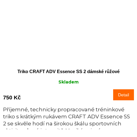
Triko CRAFT ADV Essence SS 2 dámské růžové
Skladem
Detail
750 Kč
Příjemné, technicky propracované tréninkové
triko s krátkým rukávem CRAFT ADV Essence SS
2 se skvěle hodí na širokou škálu sportovních
aktivit v různé intenzitě. Vyniká zejména...