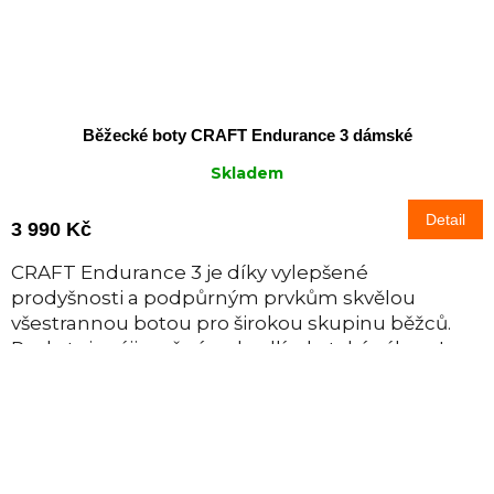
Běžecké boty CRAFT Endurance 3 dámské
Skladem
Detail
3 990 Kč
CRAFT Endurance 3 je díky vylepšené
prodyšnosti a podpůrným prvkům skvělou
všestrannou botou pro širokou skupinu běžců.
Poskytuje výjimečné pohodlí, ale také výkon. I
proto je...