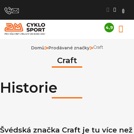
Přejít
na
obsah
4,9
N
Průměrné
K
hodnocení
obchodu
Craft
Domů
Prodávané značky
je
4,9
Craft
z
5
hvězdiček.
Historie
Švédská značka Craft je tu více než