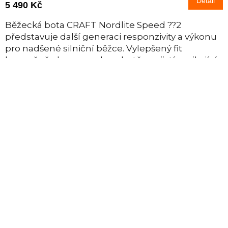
Detail
5 490 Kč
Běžecká bota CRAFT Nordlite Speed ??2
představuje další generaci responzivity a výkonu
pro nadšené silniční běžce. Vylepšený fit
bezpečně obepne nohu v botě a zajistí vynikající...