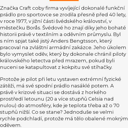
Značka Craft coby firma vyvíjející dokonalé funkční
prádlo pro sportovce se zrodila přesně před 40 lety,
v roce 1977, v jižní části švédského království, v
městečku Borås. Švédové ho znají díky jeho bohaté
historii právě v textilním a oděvním průmyslu. Byl
s ním spjat také jistý Anders Bengtsson, který
pracoval na zvláštní armádní zakázce. Jeho úkolem
bylo vymyslet oděv, který by dokonale chránil piloty
královského letectva před mrazem, pokud byli
nuceni se katapultovat z kokpitu své stíhačky.
Protože je pilot při letu vystaven extrémní fyzické
zátěži, má své spodní prádlo nasáklé potem. A
právě v krizové situaci se dostává z horkého
prostředí letounu (20 a více stupňů Celsia nad
nulou) do atmosféry, kde je teplota třeba až o 70
stupňů nižší. Co se stane? Jednoduše se velmi
rychle podchladí, protože má tělo obalené mokrým
oděvem.