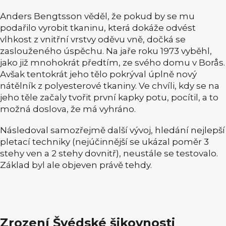
Anders Bengtsson věděl, že pokud by se mu
podařilo vyrobit tkaninu, která dokáže odvést
vlhkost z vnitřní vrstvy oděvu vně, dočká se
zaslouženého úspěchu. Na jaře roku 1973 vyběhl,
jako již mnohokrát předtím, ze svého domu v Borås.
Avšak tentokrát jeho tělo pokrýval úplně nový
nátělník z polyesterové tkaniny. Ve chvíli, kdy se na
jeho těle začaly tvořit první kapky potu, pocítil, a to
možná doslova, že má vyhráno.
Následoval samozřejmě další vývoj, hledání nejlepší
pletací techniky (nejúčinnější se ukázal poměr 3
stehy ven a 2 stehy dovnitř), neustále se testovalo.
Základ byl ale objeven právě tehdy.
Zrození Švédské šikovnosti