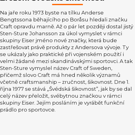
Na jaře roku 1973 byste na tílku Anderse
Bengtssona běhajícího po Boråsu hledali značku
Craft opravdu marně. Až o pár let později dostal jistý
Sten-Sture Johansson za úkol vymyslet v rámci
skupiny Eiser jméno nové značky, která bude
zastřešovat právě produkty z Andersova vývoje. Ty
se ukázaly jako praktické při vojenském použití i
velmi žádané mezi skandinávskými sportovci. A tak
Sten-Sture vymyslel název Craft of Sweden,
přičemž slovo Craft má hned několik významů
včetně craftsmanship – zručnost, šikovnost. Dne 1.
října 1977 se stává „Švédská šikovnost”, jak by se dal
celý název přeložit, svébytnou značkou v rámci
skupiny Eiser. Jejím posláním je vyrábět funkční
prádlo pro sportovce.