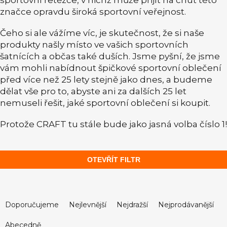
sportovní řetězce, v nichž může přijít na chuť této
značce opravdu široká sportovní veřejnost.
Čeho si ale vážíme víc, je skutečnost, že si naše
produkty našly místo ve vašich sportovních
šatnících a občas také duších. Jsme pyšní, že jsme
vám mohli nabídnout špičkové sportovní oblečení
před více než 25 lety stejně jako dnes, a budeme
dělat vše pro to, abyste ani za dalších 25 let
nemuseli řešit, jaké sportovní oblečení si koupit.
Protože CRAFT tu stále bude jako jasná volba číslo 1!
OTEVŘÍT FILTR
Ř
a
Doporučujeme
Nejlevnější
Nejdražší
Nejprodávanější
z
Abecedně