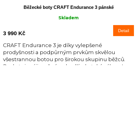
Běžecké boty CRAFT Endurance 3 pánské
Skladem
Detail
3 990 Kč
CRAFT Endurance 3 je díky vylepšené
prodyšnosti a podpůrným prvkům skvělou
všestrannou botou pro širokou skupinu běžců.
Poskytuje výjimečné pohodlí, ale také výkon. I
proto je...