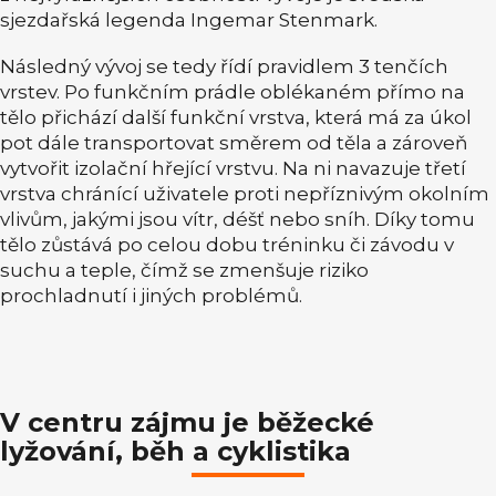
sjezdařská legenda Ingemar Stenmark.
Následný vývoj se tedy řídí pravidlem 3 tenčích
vrstev. Po funkčním prádle oblékaném přímo na
tělo přichází další funkční vrstva, která má za úkol
pot dále transportovat směrem od těla a zároveň
vytvořit izolační hřející vrstvu. Na ni navazuje třetí
vrstva chránící uživatele proti nepříznivým okolním
vlivům, jakými jsou vítr, déšť nebo sníh. Díky tomu
tělo zůstává po celou dobu tréninku či závodu v
suchu a teple, čímž se zmenšuje riziko
prochladnutí i jiných problémů.
V centru zájmu je běžecké
lyžování, běh a cyklistika