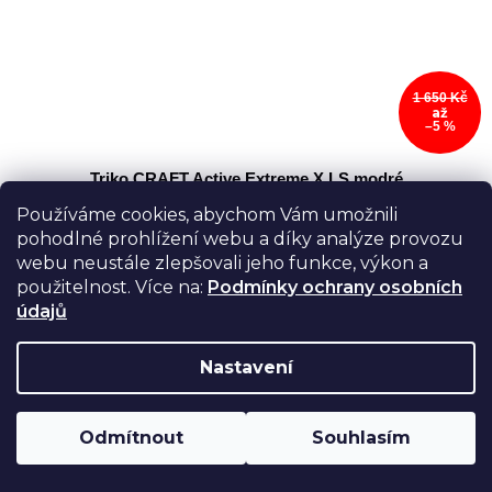
1 650 Kč
až
–5 %
Triko CRAFT Active Extreme X LS modré
Používáme cookies, abychom Vám umožnili
Skladem
pohodlné prohlížení webu a díky analýze provozu
webu neustále zlepšovali jeho funkce, výkon a
Detail
1 560 Kč
od
použitelnost. Více na:
Podmínky ochrany osobních
údajů
Přichází nová generace ikonické řady Active
Extreme. Pánské technicky propracované triko s
dlouhým rukávem CRAFT Active Extreme X je
Nastavení
určené na intezivní sportovní aktivity v...
Odmítnout
Souhlasím