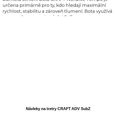
určena primárně pro ty, kdo hledají maximální
rychlost, stabilitu a zároveň tlumení. Bota využívá
novou pěnu v mezipodešvi Cr Foam...
Návleky na tretry CRAFT ADV SubZ