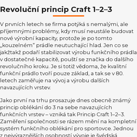
Revoluční princip Craft 1–2–3
V prvních letech se firma potýká s nemalými, ale
příjemnými problémy, kdy musí neustále budovat
nové výrobní kapacity, protože je po tomto
„kouzelném” prádle neutuchající hlad. Jen co se
jakžtakž podaří stabilizovat výrobu funkčního prádla
v dostatečné kapacitě, pouští se značka do dalšího
revolučního kroku. Je si totiž vědoma, že kvalitní
funkční prádlo tvoří pouze základ, a tak se v 80.
letech zaměřuje na vývoj a výrobu dalších
navazujících vrstev.
Jako první na trhu prosazuje dnes obecně známý
princip oblékání do 3 na sebe navazujících
funkčních vrstev – vzniká tak Princip Craft 1–2–3.
Zaměření společnosti se rázem mění na kompletní
systém funkčního oblékání pro sportovce. Jednou
z nejvýraznějších osobností vývoje je švédská