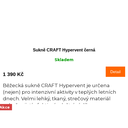
Sukně CRAFT Hypervent černá
Skladem
Detail
1 390 Kč
Běžecká sukně CRAFT Hypervent je určena
(nejen) pro intenzivní aktivity v teplých letních
dnech. Velmi lehký, tkaný, strečový materiál
sukně zajistí efektivní odvětrání díky...
Akce