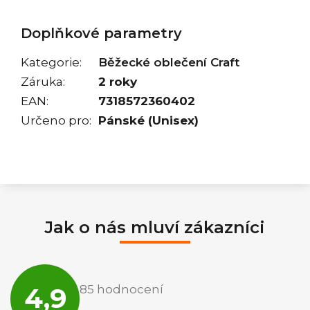
Doplňkové parametry
Kategorie
:
Běžecké oblečení Craft
Záruka
:
2 roky
EAN
:
7318572360402
Určeno pro
:
Pánské (Unisex)
Jak o nás mluví zákazníci
Průměrné
hodnocení
4,9
85 hodnocení
obchodu
je