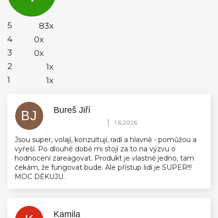
4,9
z
5
5
83x
hvězdiček.
4
0x
3
0x
2
1x
1
1x
Bureš Jiří
BJ
Hodnocení obchodu je 5 z 5 hvězdiček.
|
1.6.2026
Jsou super, volají, konzultují, radí a hlavně - pomůžou a
vyřeší. Po dlouhé době mi stojí za to na výzvu o
hodnocení zareagovat. Produkt je vlastně jedno, tam
čekám, že fungovat bude. Ale přístup lidí je SUPER!!!
MOC DĚKUJU.
Kamila