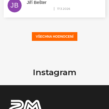
Jiří Bešter
JB
Hodnocení obchodu je 5 z 5 hvězdiček.
|
17.3.2026
VŠECHNA HODNOCENÍ
Z
á
Instagram
p
a
t
í