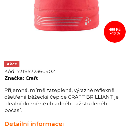
499 Kč
–40 %
Akce
Kód:
7318572360402
Značka:
Craft
Příjemná, mírně zateplená, výrazně reflexně
ošetřená běžecká čepice CRAFT BRILLIANT je
ideální do mírně chladného až studeného
počasí.
Detailní informace