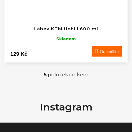
Lahev KTM Uphill 600 ml
Skladem
Do košíku
129 Kč
5
položek celkem
O
v
Z
á
l
Instagram
p
á
a
t
d
í