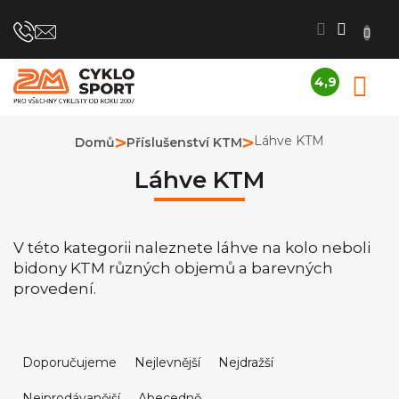
Přejít
na
obsah
4,9
N
Průměrné
K
hodnocení
obchodu
Láhve KTM
Domů
Příslušenství KTM
je
4,9
Láhve KTM
z
5
hvězdiček.
V této kategorii naleznete láhve na kolo neboli
bidony KTM různých objemů a barevných
provedení.
Ř
a
Doporučujeme
Nejlevnější
Nejdražší
z
Nejprodávanější
Abecedně