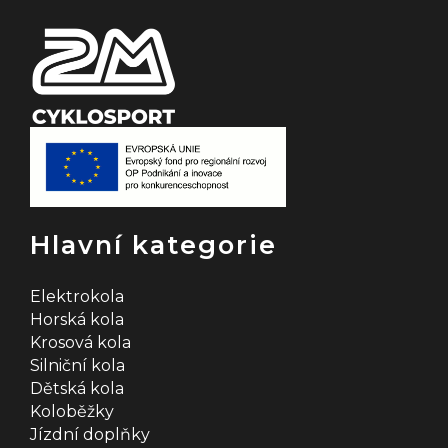
a
c
í
p
r
v
k
Hlavní kategorie
y
v
Elektrokola
Horská kola
ý
Krosová kola
Silniční kola
p
Dětská kola
i
Koloběžky
Jízdní doplňky