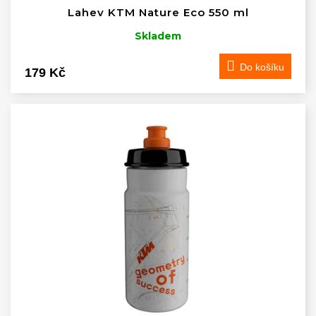
ů
Lahev KTM Nature Eco 550 ml
Skladem
Do košíku
179 Kč