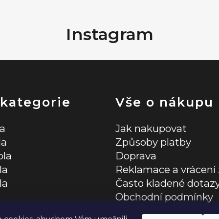
a
c
Instagram
í
p
r
v
 kategorie
Vše o nákupu
k
y
la
Jak nakupovat
v
la
Způsoby platby
ola
Doprava
ý
la
Reklamace a vrácení 
p
la
Často kladené dotaz
i
Obchodní podmínky
lňky
Zásady ochrany osob
s