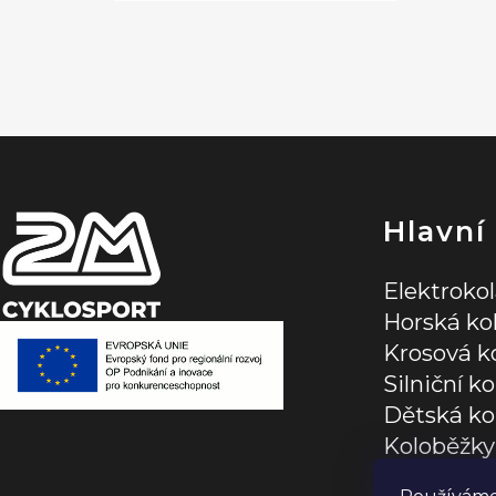
Z
á
p
a
t
í
Hlavní
Elektroko
Horská ko
Krosová k
Silniční ko
Dětská ko
Koloběžky
Jízdní dop