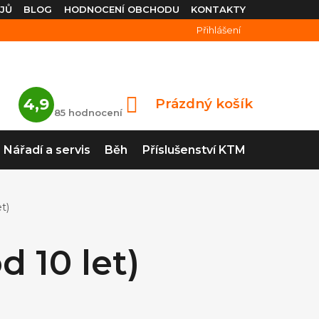
JŮ
BLOG
HODNOCENÍ OBCHODU
KONTAKTY
Přihlášení
Průměrné
4,9
Prázdný košík
NÁKUPNÍ
hodnocení
85 hodnocení
obchodu
KOŠÍK
je
4,9
Nářadí a servis
Běh
Příslušenství KTM
z
5
hvězdiček.
et)
d 10 let)