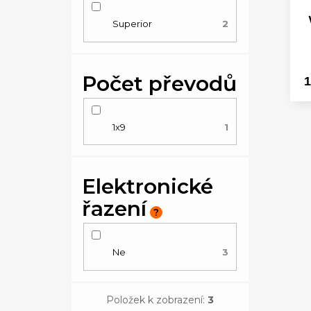
u
o
Superior
2
k
d
t
u
Počet převodů
ů
1
k
t
1x9
1
ů
Elektronické
řazení
?
Ne
3
Položek k zobrazení:
3