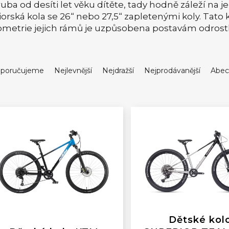
uba od desíti let věku dítěte, tady hodně záleží na j
iorská kola se 26“ nebo 27,5“ zapletenými koly. Tato k
metrie jejich rámů je uzpůsobena postavám odrostle
poručujeme
Nejlevnější
Nejdražší
Nejprodávanější
Abec
Dětské kol