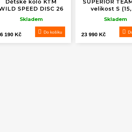
Dětské kolo KTM
SUPERIOR TEAM
WILD SPEED DISC 26
velikost S (15,
Skladem
Skladem
Do košíku
Do
6 190 Kč
23 990 Kč
O
v
l
á
d