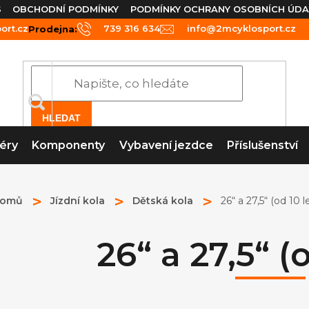
S
OBCHODNÍ PODMÍNKY
PODMÍNKY OCHRANY OSOBNÍCH ÚDA
rt.cz
739 316 634
info@2mcyklosport.cz
Prodejna:
HLEDAT
éry
Komponenty
Vybavení jezdce
Příslušenství
omů
Jízdní kola
Dětská kola
26“ a 27,5“ (od 10 l
26“ a 27,5“ (o