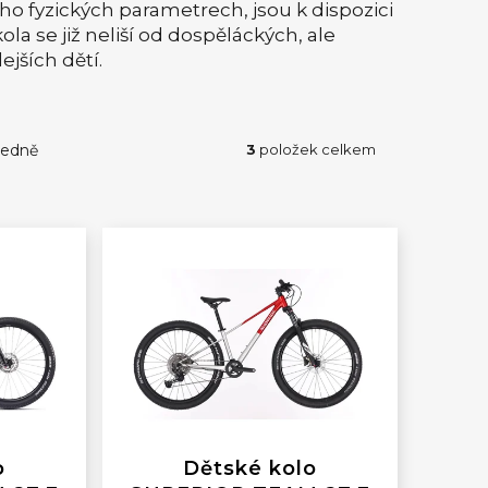
eho fyzických parametrech, jsou k dispozici
ola se již neliší od dospěláckých, ale
jších dětí.
edně
3
položek celkem
o
Dětské kolo