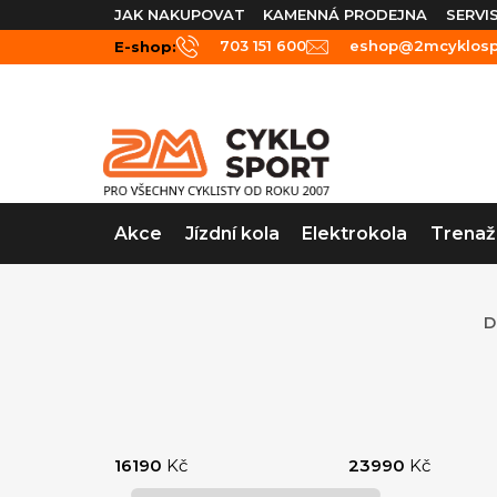
Přejít
JAK NAKUPOVAT
KAMENNÁ PRODEJNA
SERVI
na
703 151 600
eshop@2mcyklospo
E-shop:
obsah
Akce
Jízdní kola
Elektrokola
Trenaž
D
P
o
16190
Kč
23990
Kč
s