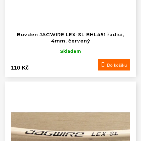
u
k
t
ů
Bovden JAGWIRE LEX-SL BHL451 řadící,
4mm, červený
Skladem
Do košíku
110 Kč