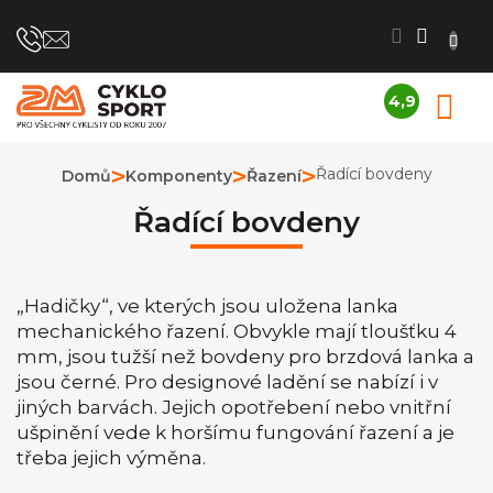
Přejít
na
obsah
4,9
N
Průměrné
K
hodnocení
obchodu
Řadící bovdeny
Domů
Komponenty
Řazení
je
4,9
Řadící bovdeny
z
5
hvězdiček.
„Hadičky“, ve kterých jsou uložena lanka
mechanického řazení. Obvykle mají tloušťku 4
mm, jsou tužší než bovdeny pro brzdová lanka a
jsou černé. Pro designové ladění se nabízí i v
jiných barvách. Jejich opotřebení nebo vnitřní
ušpinění vede k horšímu fungování řazení a je
třeba jejich výměna.