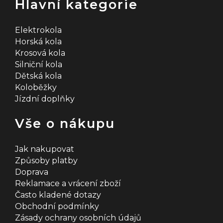
Hlavní kategorie
y
v
Elektrokola
Horská kola
ý
Krosová kola
Silniční kola
p
Dětská kola
i
Koloběžky
Jízdní doplňky
s
u
Vše o nákupu
Jak nakupovat
Způsoby platby
Doprava
Reklamace a vrácení zboží
Často kladené dotazy
Obchodní podmínky
Zásady ochrany osobních údajů