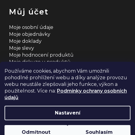
Můj účet
Moje osobní údaje
Moje objednávky
Moje doklady
Moje slevy
Moje hodnocení produktů
Moje diskuze u produktů
Používáme cookies, abychom Vám umožnili
pohodlné prohlížení webu a díky analýze provozu
webu neustále zlepšovali jeho funkce, výkon a
použitelnost. Více na:
Podmínky ochrany osobních
údajů
Na systému
Shoptet
s ❤️ vyšperkovalo
Comerto
Nastavení
Copyright 2026
2MCyklosport
. Všechna práva
Odmítnout
Souhlasím