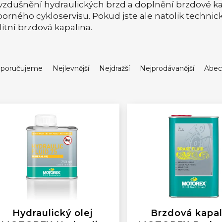
zdušnění hydraulických brzd a doplnění brzdové kapal
orného cykloservisu. Pokud jste ale natolik technick
litní brzdová kapalina.
poručujeme
Nejlevnější
Nejdražší
Nejprodávanější
Abec
Hydraulický olej
Brzdová kapal