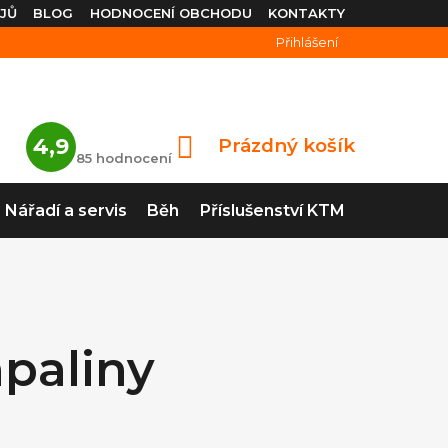
JŮ
BLOG
HODNOCENÍ OBCHODU
KONTAKTY
Přihlášení
Průměrné
4,9
Prázdný košík
NÁKUPNÍ
hodnocení
85 hodnocení
obchodu
KOŠÍK
je
4,9
Nářadí a servis
Běh
Příslušenství KTM
z
5
hvězdiček.
paliny