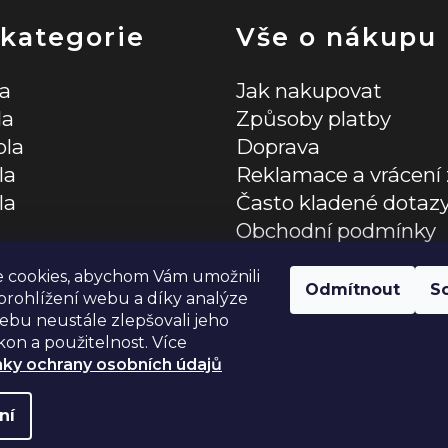
a
c
 kategorie
Vše o nákupu
í
la
Jak nakupovat
p
la
Způsoby platby
r
ola
Doprava
la
Reklamace a vrácení 
v
la
Často kladené dotaz
k
Obchodní podmínky
y
lňky
Zásady ochrany osob
 cookies, abychom Vám umožnili
v
Odmítnout
S
rohlížení webu a díky analýze
bu neustále zlepšovali jeho
ý
kon a použitelnost. Více
p
ky ochrany osobních údajů
i
ní
azena.
Upravit nastavení cookies
s