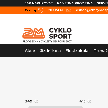
Přejít
JAK NAKUPOVAT
KAMENNÁ PRODEJNA
SERVI
na
703 151 600
eshop@2mcyklospo
E-shop:
obsah
Akce
Jízdní kola
Elektrokola
Trenaž
P
o
349
Kč
415
Kč
s