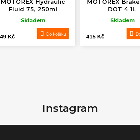
MOTOREX Hydraulic
MOTOREX Brake 
Fluid 75, 250ml
DOT 4 1L
Skladem
Skladem
Do košíku
Do
49 Kč
415 Kč
O
v
l
Instagram
á
d