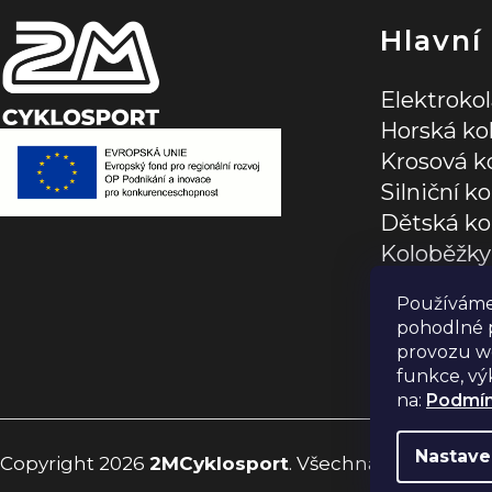
í
Hlavní
Elektroko
Horská ko
Krosová k
Silniční ko
Dětská ko
Koloběžky
Jízdní dop
Používáme
pohodlné p
provozu we
funkce, vý
na:
Podmín
Nastave
Copyright 2026
2MCyklosport
. Všechna práva vyhr