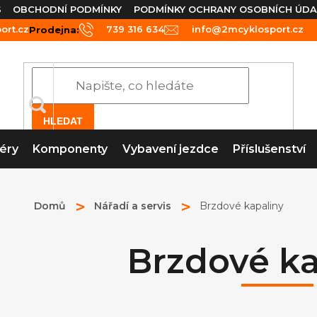
S
OBCHODNÍ PODMÍNKY
PODMÍNKY OCHRANY OSOBNÍCH ÚDA
rt.cz
739 316 634
info@2mcyklosport.cz
Prodejna:
HLEDAT
éry
Komponenty
Vybavení jezdce
Příslušenství
Domů
Nářadí a servis
Brzdové kapaliny
Brzdové ka