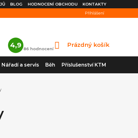
JŮ
BLOG
HODNOCENÍ OBCHODU
KONTAKTY
Přihlášení
Průměrné
4,9
Prázdný košík
NÁKUPNÍ
hodnocení
86 hodnocení
obchodu
KOŠÍK
je
4,9
Nářadí a servis
Běh
Příslušenství KTM
z
5
hvězdiček.
y
y