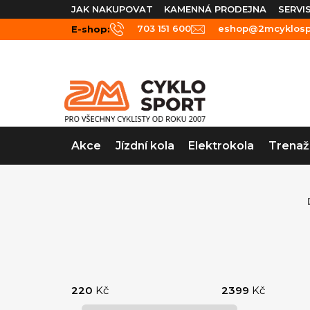
Přejít
JAK NAKUPOVAT
KAMENNÁ PRODEJNA
SERVI
na
703 151 600
eshop@2mcyklospo
E-shop:
obsah
Akce
Jízdní kola
Elektrokola
Trenaž
P
o
220
Kč
2399
Kč
s