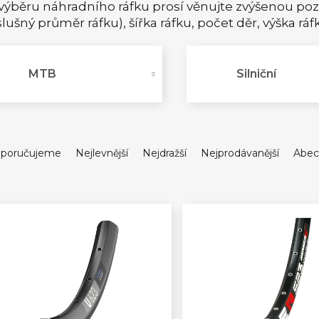
 výběru náhradního ráfku prosí věnujte zvýšenou po
slušný průměr ráfku), šířka ráfku, počet děr, výška ráf
MTB
Silniční
poručujeme
Nejlevnější
Nejdražší
Nejprodávanější
Abec