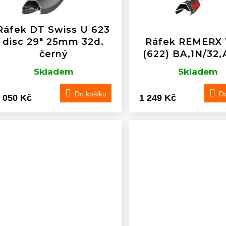
Ráfek DT Swiss U 623
disc 29" 25mm 32d.
Ráfek REMERX
černý
(622) BA,1N/32,
Skladem
Skladem
Do košíku
Do
 050 Kč
1 249 Kč