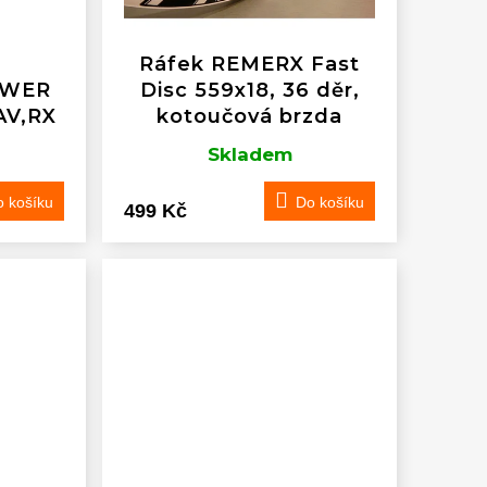
Ráfek REMERX Fast
 WER
Disc 559x18, 36 děr,
AV,RX
kotoučová brzda
Skladem
 košíku
Do košíku
499 Kč