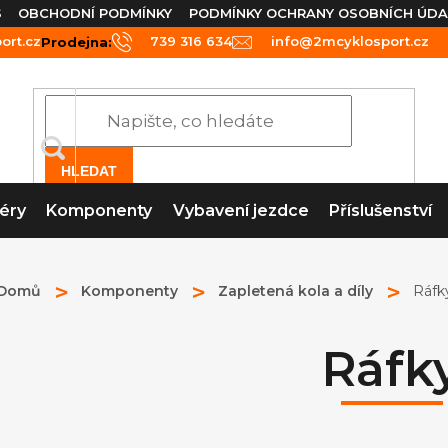
S
OBCHODNÍ PODMÍNKY
PODMÍNKY OCHRANY OSOBNÍCH ÚDA
rt.cz
739 316 634
info@2mcyklosport.cz
Prodejna:
HLEDAT
éry
Komponenty
Vybavení jezdce
Příslušenství
Domů
Komponenty
Zapletená kola a díly
Ráfk
Ráfk