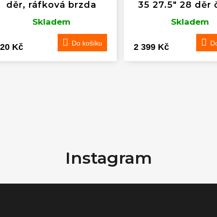
děr, ráfková brzda
35 27.5" 28 děr 
Skladem
Skladem
Do košíku
Do
20 Kč
2 399 Kč
O
v
l
Instagram
á
d
a