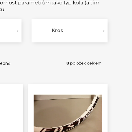
zornost parametrům jako typ kola (a tím
ku.
Kros
edně
8
položek celkem