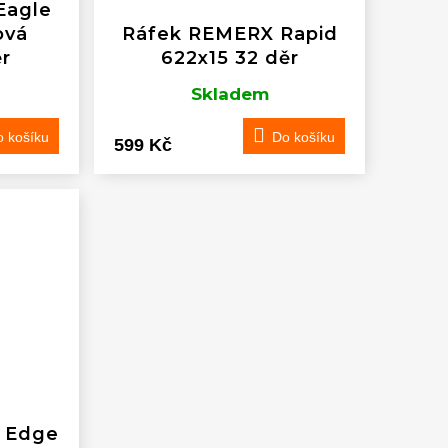
Eagle
ová
Ráfek REMERX Rapid
ěr
622x15 32 děr
Skladem
 košíku
Do košíku
599 Kč
 Edge