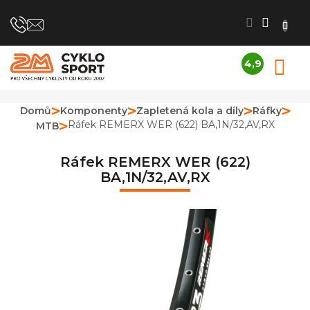
Přejít
na
obsah
4,9
N
Průměrné
K
hodnocení
obchodu
Domů
Komponenty
Zapletená kola a díly
Ráfky
je
Ráfek REMERX WER (622) BA,1N/32,AV,RX
MTB
4,9
z
5
Ráfek REMERX WER (622)
hvězdiček.
BA,1N/32,AV,RX