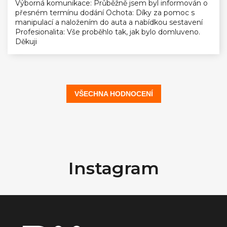
Výborná komunikace: Průběžně jsem byl informován o
přesném termínu dodání Ochota: Díky za pomoc s
manipulací a naložením do auta a nabídkou sestavení
Profesionalita: Vše proběhlo tak, jak bylo domluveno.
Děkuji
VŠECHNA HODNOCENÍ
Z
á
Instagram
p
a
t
í