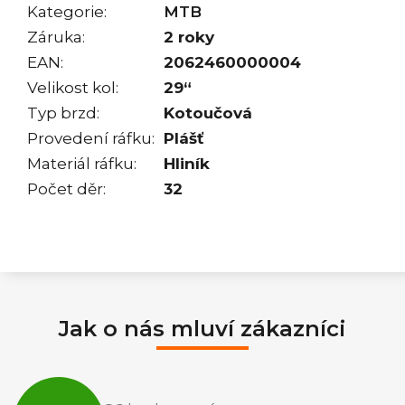
Kategorie
:
MTB
Záruka
:
2 roky
EAN
:
2062460000004
Velikost kol
:
29“
Typ brzd
:
Kotoučová
Provedení ráfku
:
Plášť
Materiál ráfku
:
Hliník
Počet děr
:
32
Jak o nás mluví zákazníci
Průměrné
hodnocení