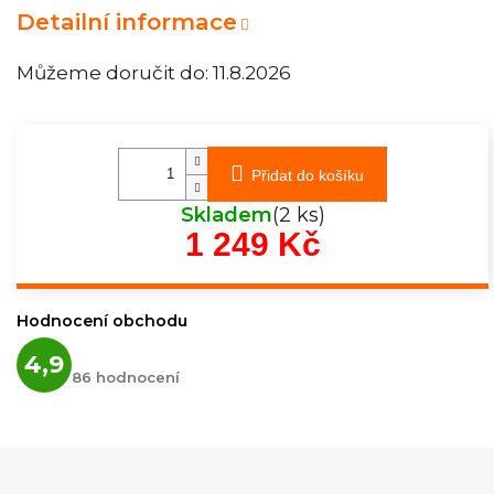
Detailní informace
Můžeme doručit do:
11.8.2026
Přidat do košíku
Skladem
(2 ks)
1 249 Kč
Měrná
cena:
Hodnocení obchodu
Průměrné
4,9
hodnocení
86 hodnocení
obchodu
je
4,9
z
5
hvězdiček.