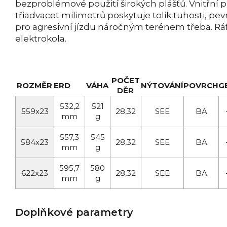
bezproblémové použití širokých plášťů. Vnitřní pro
třiadvacet milimetrů poskytuje tolik tuhosti, pevnos
pro agresivní jízdu náročným terénem třeba. R
elektrokola.
POČET
ROZMĚR
ERD
VÁHA
NÝTOVÁNÍ
POVRCH
G
DĚR
532,2
521
559x23
28,32
SEE
BA
mm
g
557,3
545
584x23
28,32
SEE
BA
mm
g
595,7
580
622x23
28,32
SEE
BA
mm
g
Doplňkové parametry