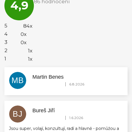
4,9
86 hodnocení
obchodu
je
4,9
z
5
5
84x
hvězdiček.
4
0x
3
0x
2
1x
1
1x
Martin Benes
MB
Hodnocení obchodu je 5 z 5 hvězdiček.
|
6.8.2026
Bureš Jiří
BJ
Hodnocení obchodu je 5 z 5 hvězdiček.
|
1.6.2026
Jsou super, volají, konzultují, radí a hlavně - pomůžou a