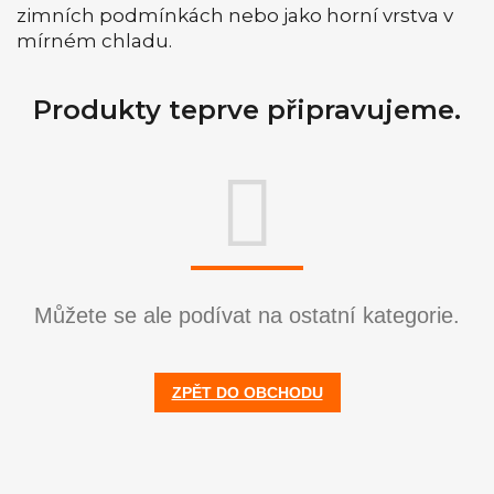
zimních podmínkách nebo jako horní vrstva v
mírném chladu.
Produkty teprve připravujeme.
Můžete se ale podívat na ostatní kategorie.
ZPĚT DO OBCHODU
Z