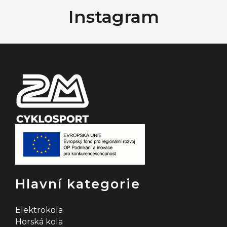
á
Instagram
p
a
t
í
Hlavní kategorie
Elektrokola
Horská kola