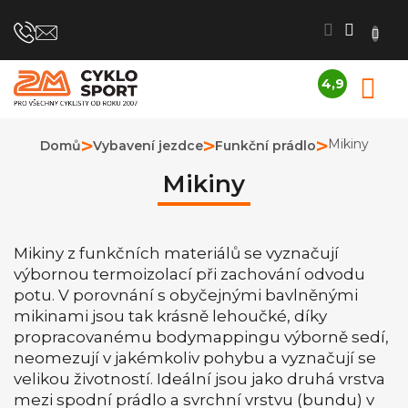
Přejít
na
obsah
4,9
N
Průměrné
K
hodnocení
obchodu
Mikiny
Domů
Vybavení jezdce
Funkční prádlo
je
4,9
Mikiny
z
5
hvězdiček.
Mikiny z funkčních materiálů se vyznačují
výbornou termoizolací při zachování odvodu
potu. V porovnání s obyčejnými bavlněnými
mikinami jsou tak krásně lehoučké, díky
propracovanému bodymappingu výborně sedí,
neomezují v jakémkoliv pohybu a vyznačují se
velikou životností. Ideální jsou jako druhá vrstva
mezi spodní prádlo a svrchní vrstvu (bundu) v