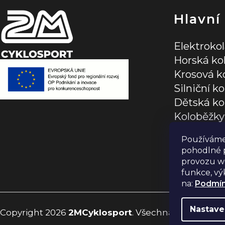
í
Hlavní
Elektroko
Horská ko
Krosová k
Silniční ko
Dětská ko
Koloběžky
Jízdní dop
Používáme
pohodlné p
provozu we
funkce, vý
na:
Podmín
Nastave
Copyright 2026
2MCyklosport
. Všechna práva vyhr