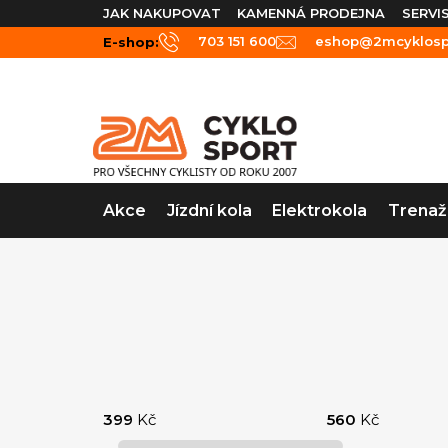
Přejít
JAK NAKUPOVAT
KAMENNÁ PRODEJNA
SERVI
na
703 151 600
eshop@2mcyklospo
E-shop:
obsah
Akce
Jízdní kola
Elektrokola
Trenaž
P
o
399
Kč
560
Kč
s