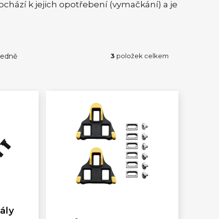
chází k jejich opotřebení (vymačkání) a je
edně
3
položek celkem
ály