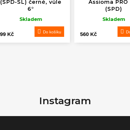
(SPD-SL) černé, vůle
Assioma PRO
6°
(SPD)
Skladem
Skladem
Do košíku
Do
99 Kč
560 Kč
O
v
l
Instagram
á
d