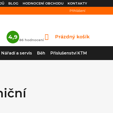
JŮ
BLOG
HODNOCENÍ OBCHODU
KONTAKTY
Přihlášení
Průměrné
4,9
Prázdný košík
NÁKUPNÍ
hodnocení
86 hodnocení
obchodu
KOŠÍK
je
4,9
Nářadí a servis
Běh
Příslušenství KTM
z
5
hvězdiček.
niční