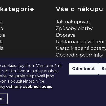
a
c
 kategorie
Vše o nákupu
í
la
Jak nakupovat
p
la
Způsoby platby
r
ola
Doprava
la
Reklamace a vrácení 
v
la
Často kladené dotaz
k
Obchodní podmínky
y
lňky
Zásady ochrany osob
 cookies, abychom Vám umožnili
v
Odmítnout
S
rohlížení webu a díky analýze
bu neustále zlepšovali jeho
ý
kon a použitelnost. Více
p
ky ochrany osobních údajů
i
ní
azena.
Upravit nastavení cookies
s