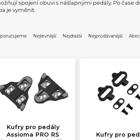
žňují spojení obuvi s nášlapnými pedály. Po čase do
ba je vyměnit.
poručujeme
Nejlevnější
Nejdražší
Nejprodávanější
Abec
Kufry pro pedály
Assioma PRO RS
Kufry pro ped