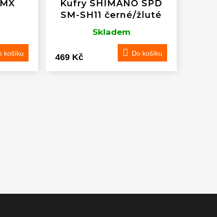
 MX
Kufry SHIMANO SPD
SM-SH11 černé/žluté
Skladem
 košíku
Do košíku
469 Kč