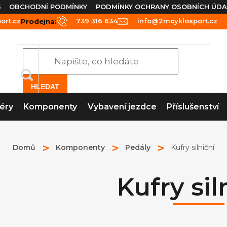
S
OBCHODNÍ PODMÍNKY
PODMÍNKY OCHRANY OSOBNÍCH ÚDA
rt.cz
739 316 634
info@2mcyklosport.cz
Prodejna:
HLEDAT
éry
Komponenty
Vybavení jezdce
Příslušenství
Domů
Komponenty
Pedály
Kufry silniční
Kufry sil