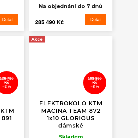
Na objednání do 7 dnů
Detail
Detail
285 490 Kč
Akce
136 790
108 890
Kč
Kč
–2 %
–8 %
ELEKTROKOLO KTM
 KTM
MACINA TEAM 872
 891
1x10 GLORIOUS
dámské
Skladem