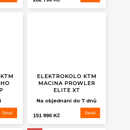
 KTM
ELEKTROKOLO KTM
OHO
MACINA PROWLER
P
ELITE XT
í
Na objednání do 7 dnů
Detail
Detail
151 990 Kč