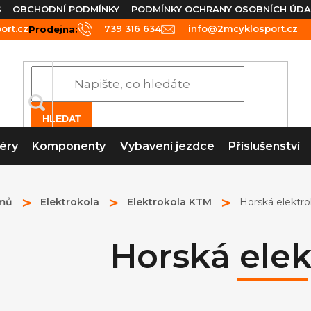
S
OBCHODNÍ PODMÍNKY
PODMÍNKY OCHRANY OSOBNÍCH ÚDA
rt.cz
739 316 634
info@2mcyklosport.cz
Prodejna:
HLEDAT
éry
Komponenty
Vybavení jezdce
Příslušenství
mů
Elektrokola
Elektrokola KTM
Horská elektro
Horská elek