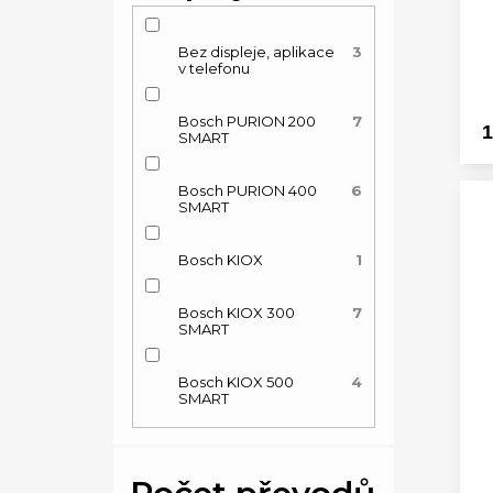
Bez displeje, aplikace
3
v telefonu
Bosch PURION 200
7
1
SMART
Bosch PURION 400
6
SMART
Bosch KIOX
1
Bosch KIOX 300
7
SMART
Bosch KIOX 500
4
SMART
Počet převodů