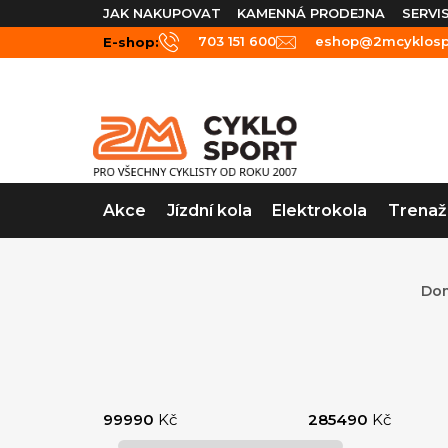
Přejít
JAK NAKUPOVAT
KAMENNÁ PRODEJNA
SERVI
na
703 151 600
eshop@2mcyklospo
E-shop:
obsah
Akce
Jízdní kola
Elektrokola
Trenaž
Do
P
o
99990
Kč
285490
Kč
s