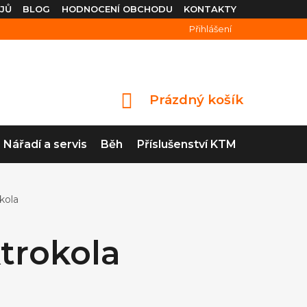
JŮ
BLOG
HODNOCENÍ OBCHODU
KONTAKTY
Přihlášení
Prázdný košík
NÁKUPNÍ
KOŠÍK
Nářadí a servis
Běh
Příslušenství KTM
kola
trokola