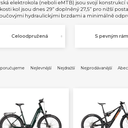
ská elektrokola (neboli eMTB) jsou svojí konstrukc
ikosti kol jsou dnes 29“ doplněný 27,5“ pro nižší post
oučovými hydraulickými brzdami a minimálně odpruž
Celoodpružená
S pevným rá
poručujeme
Nejlevnější
Nejdražší
Nejprodávanější
Abec