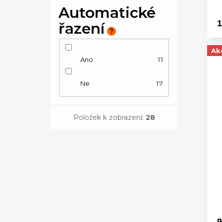
Automatické
1
řazení
?
Ak
Ano
11
Ne
17
Položek k zobrazení:
28
9