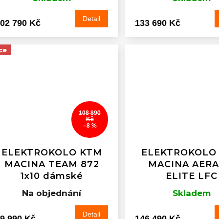
Detail
02 790 Kč
133 690 Kč
ce
108 890
Kč
–8 %
ELEKTROKOLO KTM
ELEKTROKOLO
MACINA TEAM 872
MACINA AERA
1x10 dámské
ELITE LFC
Na objednání
Skladem
Detail
9 990 Kč
146 490 Kč