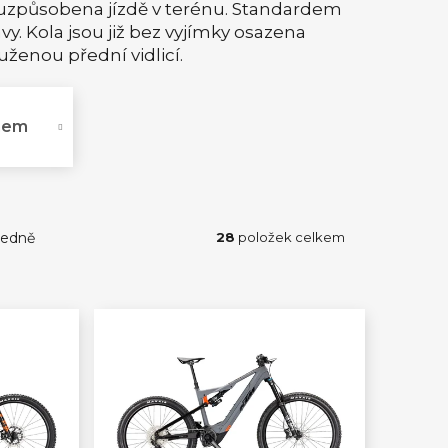
í uzpůsobena jízdě v terénu. Standardem
avy. Kola jsou již bez vyjímky osazena
enou přední vidlicí.
mem
edně
28
položek celkem