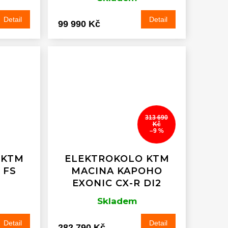
Detail
Detail
99 990 Kč
313 690
Kč
–9 %
 KTM
ELEKTROKOLO KTM
 FS
MACINA KAPOHO
EXONIC CX-R DI2
Skladem
Detail
Detail
282 790 Kč