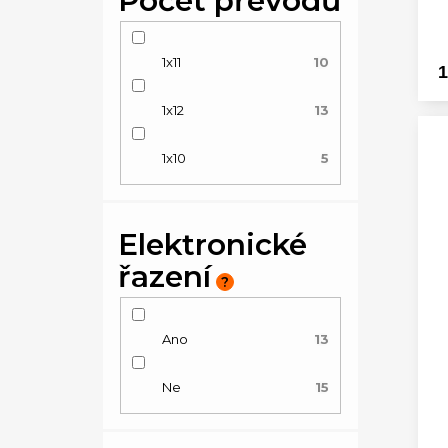
1x11
10
1
1x12
13
1x10
5
Elektronické
řazení
?
Ano
13
Ne
15