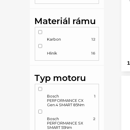
r
s
o
p
Materiál rámu
d
r
u
o
Karbon
12
k
d
t
u
Hliník
16
ů
1
k
t
Typ motoru
ů
Bosch
1
PERFORMANCE CX
Gen.4 SMART 85Nm
Bosch
2
PERFORMANCE SX
SMART 55Nm