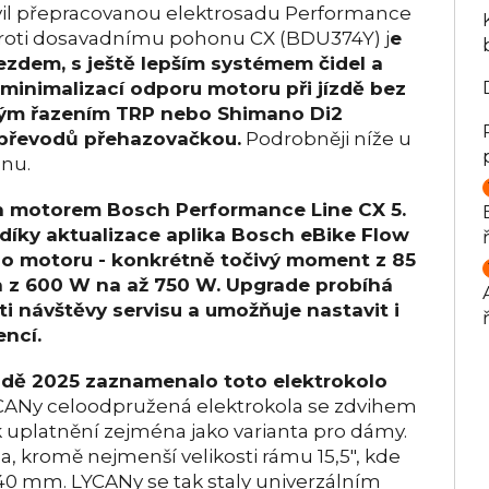
vil přepracovanou elektrosadu Performance
roti dosavadnímu pohonu CX (BDU374Y) j
e
jezdem, s ještě lepším systémem čidel a
 minimalizací odporu motoru při jízdě bez
ckým řazením TRP nebo Shimano Di2
 převodů přehazovačkou.
Podrobněji níže u
onu.
h motorem Bosch Performance Line CX 5.
díky aktualizace aplika Bosch eBike Flow
ého motoru - konkrétně točivý moment z 85
 z 600 W na až 750 W. Upgrade probíhá
i návštěvy servisu a umožňuje nastavit i
encí.
dě 2025 zaznamenalo toto elektrokolo
YCANy celoodpružená elektrokola se zdvihem
 uplatnění zejména jako varianta pro dámy.
ola, kromě nejmenší velikosti rámu 15,5", kde
a 140 mm. LYCANy se tak staly univerzálním