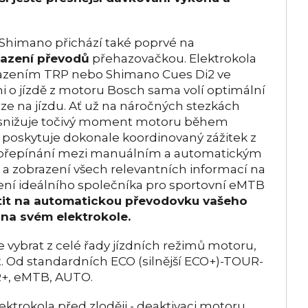
 Shimano přichází také poprvé na
azení převodů
přehazovačkou. Elektrokola
řazením TRP nebo Shimano Cues Di2 ve
 o jízdě z motoru Bosch sama volí optimální
e na jízdu.
Ať už na náročných stezkách
 snižuje točivý moment motoru během
 poskytuje dokonale koordinovaný zážitek z
é přepínání mezi manuálním a automatickým
a zobrazení všech relevantních informací na
ení ideálního společníka pro sportovní eMTB
it na automatickou převodovku vašeho
i na svém elektrokole.
 vybrat z celé řady jízdních režimů motoru,
. Od standardních ECO (silnější ECO+)-TOUR-
+, eMTB, AUTO.
trokola před zloději - deaktivaci motoru