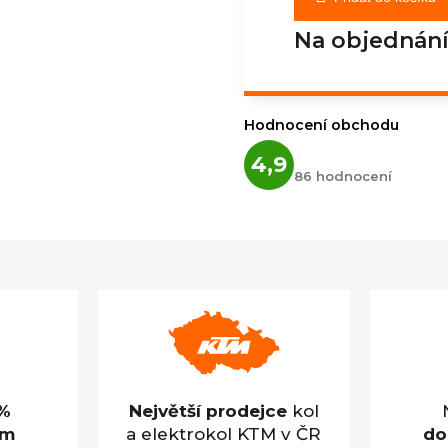
Na objednán
Hodnocení obchodu
Průměrné
4,9
hodnocení
86 hodnocení
obchodu
je
4,9
z
5
hvězdiček.
%
Největší prodejce
kol
em
a elektrokol KTM v ČR
do