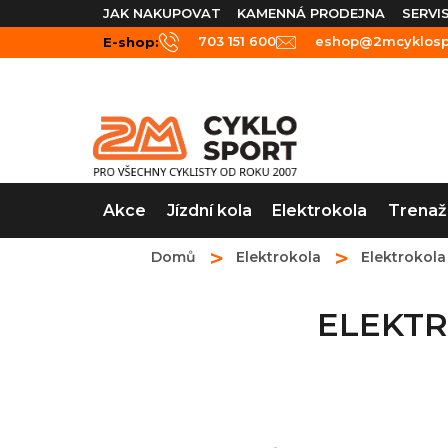
Přejít
JAK NAKUPOVAT
KAMENNÁ PRODEJNA
SERVI
na
703 151 600
eshop@2mcyklospo
E-shop:
obsah
Akce
Jízdní kola
Elektrokola
Trenaž
Domů
Elektrokola
Elektrokol
ELEKTR