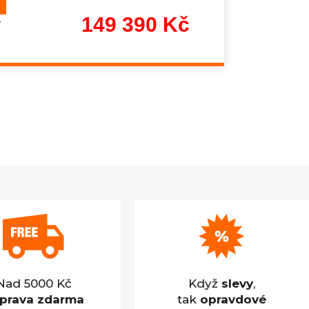
149 390 Kč
í
Měrná
cena:
Nad 5000 Kč
Když
slevy
,
prava zdarma
tak
opravdové