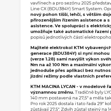
vavřínech a pro sezónu 2025 předsta
Line CX (BDU384Y) Smart System. Op
nový pohon tišší, lehčí, s větším do
přirozenějším řízením asistence a s
asistence. Ve spolupráci s elektri
umožňuje také automatické řazení
popisů jednotlivých částí elektropoh
Majitelé elektrokol KTM vybavenýc
generace (BDU384Y) si nyní mohou 
(verze 1.28) sami navýšit výkon sv
Nm na až 100 Nm a maximální výkon
jednoduše přes aplikaci bez nutnost
jízdní režimy podle vlastních prefer
KTM MACINA LYCAN - v modelové řa
významnou změnu.
Tradičně byly L
140 mm postavená na 27,5" a měla tak
Pro rok 2025 dostala i tato řada 29" k
zůstávají 27,5". Zdvih zůstal stejný n