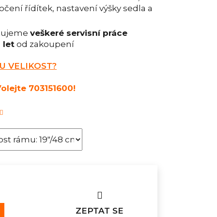
čení řídítek, nastavení výšky sedla a
ytujeme
veškeré servisní práce
 let
od zakoupení
U VELIKOST?
olejte 703151600!
ZEPTAT SE