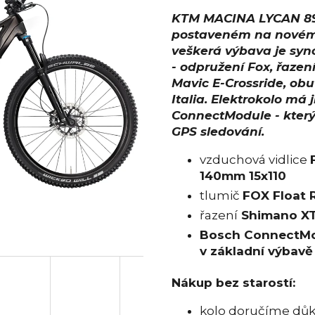
KTM MACINA LYCAN 891
postaveném na novém 
veškerá výbava je sy
- odpružení Fox, řazen
Mavic E-Crossride, obu
Italia. Elektrokolo má
ConnectModule - kter
GPS sledování.
vzduchová vidlice
140mm 15x110
tlumič
FOX Float 
řazení
Shimano X
Bosch ConnectMod
v základní výbavě
Nákup bez starostí:
kolo doručíme dů