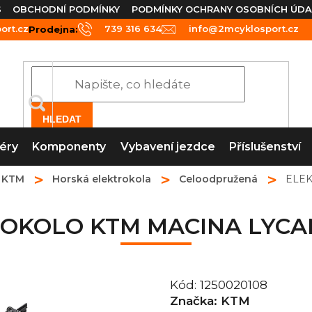
S
OBCHODNÍ PODMÍNKY
PODMÍNKY OCHRANY OSOBNÍCH ÚDA
rt.cz
739 316 634
info@2mcyklosport.cz
Prodejna:
HLEDAT
éry
Komponenty
Vybavení jezdce
Příslušenství
a KTM
Horská elektrokola
Celoodpružená
ELEK
OKOLO KTM MACINA LYCAN
Kód:
1250020108
Značka:
KTM