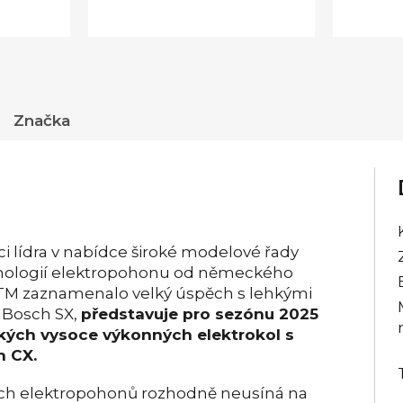
Značka
ci lídra v nabídce široké modelové řady
chnologií elektropohonu od německého
KTM zaznamenalo velký úspěch s lehkými
 Bosch SX,
představuje pro sezónu 2025
kých vysoce výkonných elektrokol s
 CX.
ních elektropohonů rozhodně neusíná na