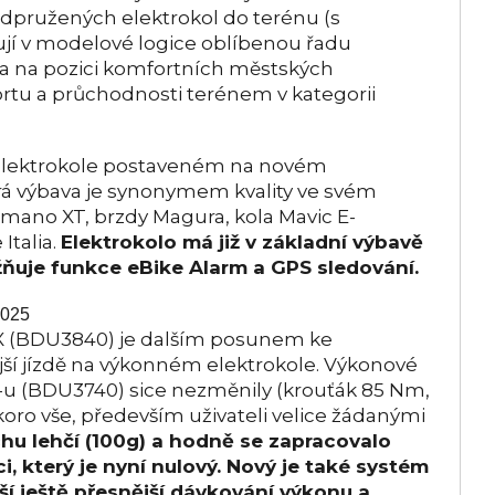
ružených elektrokol do terénu (s
ují v modelové logice oblíbenou řadu
 na pozici komfortních městských
fortu a průchodnosti terénem v kategorii
elektrokole postaveném na novém
rá výbava je synonymem kvality ve svém
mano XT, brzdy Magura, kola Mavic E-
Italia.
Elektrokolo má již v základní výbavě
uje funkce eBike Alarm a GPS sledování.
2025
(BDU3840) je dalším posunem ke
ější jízdě na výkonném elektrokole. Výkonové
u (BDU3740) sice nezměnily (krouťák 85 Nm,
skoro vše, především uživateli velice žádanými
ochu lehčí (100g) a hodně se zapracovalo
, který je nyní nulový. Nový je také systém
áší ještě přesnější dávkování výkonu a