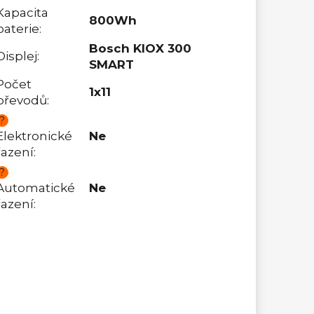
Kapacita
800Wh
baterie
:
Bosch KIOX 300
Displej
:
SMART
Počet
1x11
převodů
:
?
Elektronické
Ne
řazení
:
?
Automatické
Ne
řazení
: