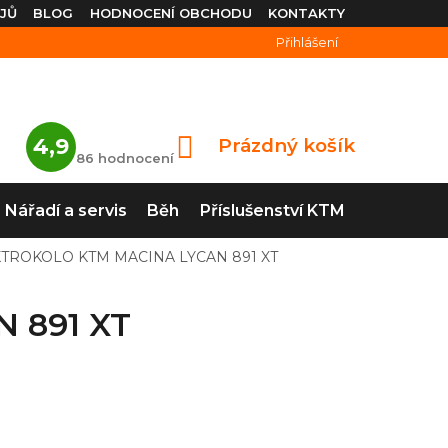
JŮ
BLOG
HODNOCENÍ OBCHODU
KONTAKTY
Přihlášení
Průměrné
4,9
Prázdný košík
NÁKUPNÍ
hodnocení
86 hodnocení
obchodu
KOŠÍK
je
4,9
Nářadí a servis
Běh
Příslušenství KTM
z
5
hvězdiček.
TROKOLO KTM MACINA LYCAN 891 XT
 891 XT