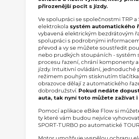
přirozenější pocit s jízdy.
Ve spolupráci se společnostmi TRP a
elektrokola
systém automatického ř
vybavená elektrickým bezdrátovým 
spolupráci s podrobnými informacemi
převod a vy se můžete soustředit pouz
nebo prudkých stoupáních - systém
procesu řazení, chrání komponenty a
jízdy.
Intuitivní ovládání, jednoduch
režimem pouhým stisknutím tlačítka 
obrazovce dělají z automatického řaz
dobrodružství.
Pokud nedáte dopust
auta, tak nyní toto můžete zažívat 
Pomocí aplikace eBike Flow si můžete
ty které vám budou nejvíce vyhovovat
SPORT-TURBO po automatické TOUR
Motor umožňuje vyspělou ochranu elek