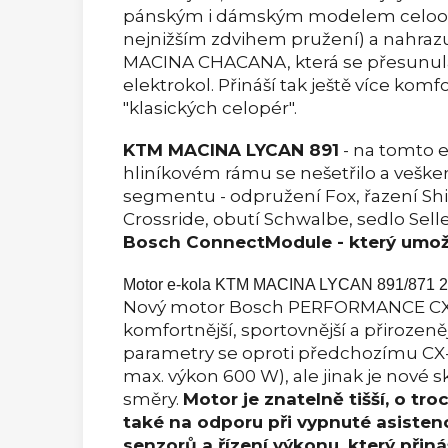
pánským i dámským modelem celoodp
nejnižším zdvihem pružení) a nahraz
MACINA CHACANA, která se přesunula
elektrokol. Přináší tak ještě více kom
"klasických celopér".
KTM MACINA LYCAN 891
- na tomto 
hliníkovém rámu se nešetřilo a veške
segmentu - odpružení Fox, řazení Shi
Crossride, obutí Schwalbe, sedlo Selle 
Bosch ConnectModule - který umožň
Motor e-kola KTM MACINA LYCAN 891/871 
Nový motor Bosch PERFORMANCE CX 
komfortnější, sportovnější a přirozen
parametry se oproti předchozímu CX-
max. výkon 600 W), ale jinak je nové 
směry.
Motor je znatelně tišší, o tr
také na odporu při vypnuté asistenci
senzorů a řízení výkonu, který přin