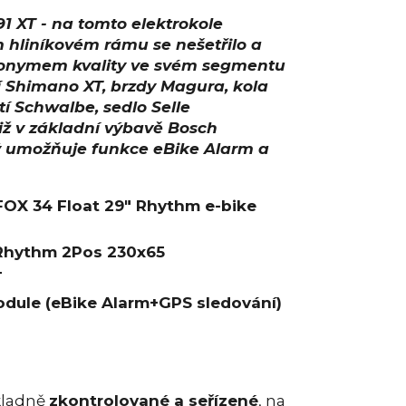
 XT - na tomto elektrokole
hliníkovém rámu se nešetřilo a
nonymem kvality ve svém segmentu
í Shimano XT, brzdy Magura, kola
tí Schwalbe, sedlo Selle
 již v základní výbavě Bosch
ý umožňuje funkce eBike Alarm a
FOX 34 Float 29" Rhythm e-bike
Rhythm 2Pos 230x65
T
ule (eBike Alarm+GPS sledování)
kladně
zkontrolované a seřízené
, na