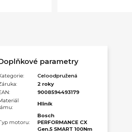
Doplňkové parametry
Kategorie
:
Celoodpružená
Záruka
:
2 roky
EAN
:
9008594493179
Materiál
Hliník
rámu
:
Bosch
Typ motoru
:
PERFORMANCE CX
Gen.5 SMART 100Nm