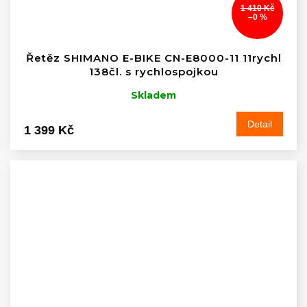
1 410 Kč
–0 %
Řetěz SHIMANO E-BIKE CN-E8000-11 11rychl
138čl. s rychlospojkou
Skladem
Detail
1 399 Kč