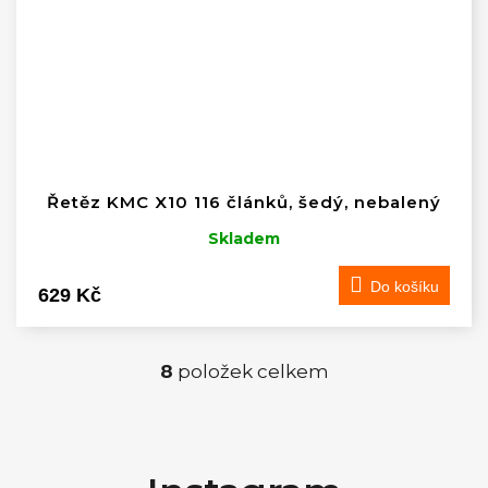
Řetěz KMC X10 116 článků, šedý, nebalený
Skladem
Do košíku
629 Kč
8
položek celkem
O
v
Z
á
l
p