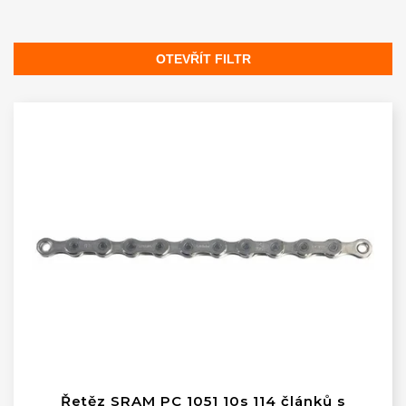
n
í
p
OTEVŘÍT FILTR
r
V
o
ý
d
p
u
i
k
s
t
p
ů
r
o
d
u
k
t
ů
Řetěz SRAM PC 1051 10s 114 článků s