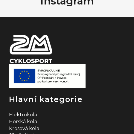
Instagram
á
a
t
d
í
a
c
í
p
r
v
k
Hlavní kategorie
y
v
Elektrokola
Horská kola
ý
Krosová kola