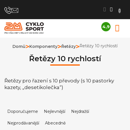
Přejít
na
obsah
4,9
N
Průměrné
K
hodnocení
obchodu
Řetězy 10 rychlostí
Domů
Komponenty
Řetězy
je
4,9
Řetězy 10 rychlostí
z
5
hvězdiček.
Řetězy pro řazení s 10 převody (s 10 pastorky
kazety, „desetikolečka“)
Ř
a
Doporučujeme
Nejlevnější
Nejdražší
z
Nejprodávanější
Abecedně
e