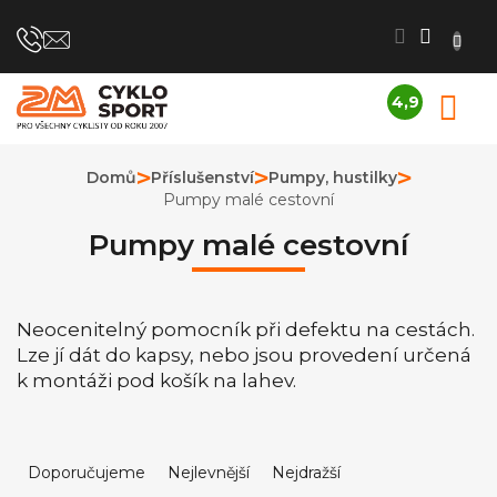
Přejít
na
obsah
4,9
N
Průměrné
K
hodnocení
obchodu
Domů
Příslušenství
Pumpy, hustilky
je
Pumpy malé cestovní
4,9
z
Pumpy malé cestovní
5
hvězdiček.
Neocenitelný pomocník při defektu na cestách.
Lze jí dát do kapsy, nebo jsou provedení určená
k montáži pod košík na lahev.
Ř
a
Doporučujeme
Nejlevnější
Nejdražší