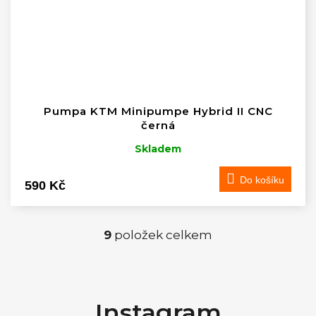
Pumpa KTM Minipumpe Hybrid II CNC
černá
Skladem
Do košíku
590 Kč
9
položek celkem
O
v
Z
á
l
Instagram
p