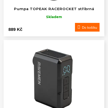
ů
Pumpa TOPEAK RACEROCKET stříbrná
Skladem
Do košíku
889 Kč