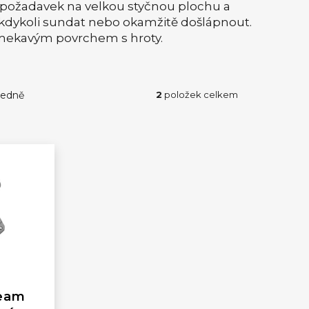
ý požadavek na velkou styčnou plochu a
kdykoli sundat nebo okamžitě došlápnout.
esmekavým povrchem s hroty.
edně
2
položek celkem
eam