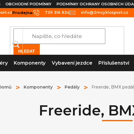
S
OBCHODNÍ PODMÍNKY
PODMÍNKY OCHRANY OSOBNÍCH ÚDA
rt.cz
739 316 634
info@2mcyklosport.cz
Prodejna:
HLEDAT
éry
Komponenty
Vybavení jezdce
Příslušenství
Domů
Komponenty
Pedály
Freeride, BMX pedál
Freeride, BM