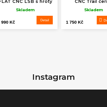
FLAT CNC LSB s hroty
CNC Trail če
Skladem
Skladem
Detail
Do
 990 Kč
1 750 Kč
O
v
l
Instagram
á
d
a