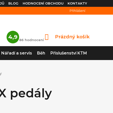
JŮ
BLOG
HODNOCENÍ OBCHODU
KONTAKTY
Přihlášení
Průměrné
4,9
Prázdný košík
NÁKUPNÍ
hodnocení
86 hodnocení
obchodu
KOŠÍK
je
4,9
Nářadí a servis
Běh
Příslušenství KTM
z
5
hvězdiček.
y
X pedály