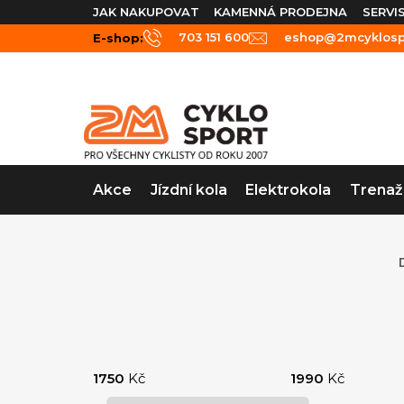
Přejít
JAK NAKUPOVAT
KAMENNÁ PRODEJNA
SERVI
na
703 151 600
eshop@2mcyklospo
E-shop:
obsah
Akce
Jízdní kola
Elektrokola
Trenaž
P
o
1750
Kč
1990
Kč
s