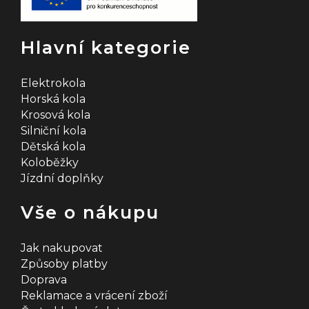
v
k
Hlavní kategorie
y
v
Elektrokola
Horská kola
ý
Krosová kola
Silniční kola
p
Dětská kola
i
Koloběžky
Jízdní doplňky
s
u
Vše o nákupu
Jak nakupovat
Způsoby platby
Doprava
Reklamace a vrácení zboží