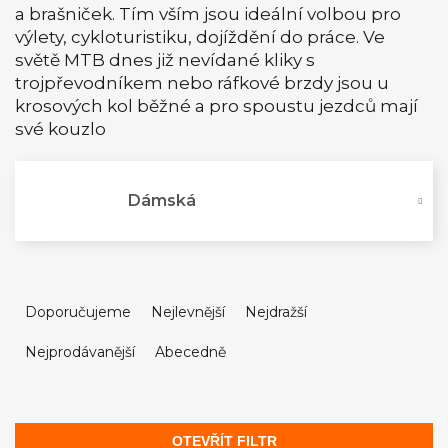
a brašniček. Tím vším jsou ideální volbou pro
výlety, cykloturistiku, dojíždění do práce. Ve
světě MTB dnes již nevídané kliky s
trojpřevodníkem nebo ráfkové brzdy jsou u
krosových kol běžné a pro spoustu jezdců mají
své kouzlo
Dámská
Ř
a
Doporučujeme
Nejlevnější
Nejdražší
z
Nejprodávanější
Abecedně
e
n
í
p
OTEVŘÍT FILTR