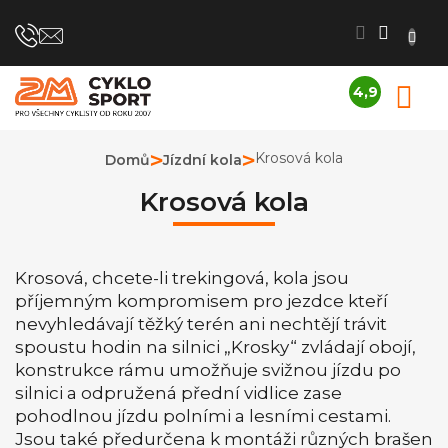
Přejít
na
obsah
4,9
N
Průměrné
K
hodnocení
obchodu
Krosová kola
Domů
Jízdní kola
je
4,9
Krosová kola
z
5
hvězdiček.
Krosová, chcete-li trekingová, kola jsou
příjemným kompromisem pro jezdce kteří
nevyhledávají těžký terén ani nechtějí trávit
spoustu hodin na silnici „Krosky“ zvládají obojí,
konstrukce rámu umožňuje svižnou jízdu po
silnici a odpružená přední vidlice zase
pohodlnou jízdu polními a lesními cestami.
Jsou také předurčena k montáži různých brašen