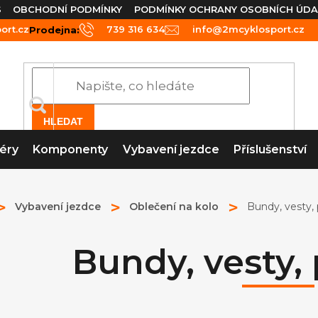
S
OBCHODNÍ PODMÍNKY
PODMÍNKY OCHRANY OSOBNÍCH ÚDA
rt.cz
739 316 634
info@2mcyklosport.cz
Prodejna:
HLEDAT
éry
Komponenty
Vybavení jezdce
Příslušenství
Vybavení jezdce
Oblečení na kolo
Bundy, vesty, 
Bundy, vesty,