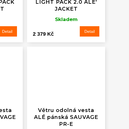
PACK
LIGHT PACK 2.0 ALE'
ST
JACKET
Skladem
Detail
Detail
2 379 Kč
esta
Větru odolná vesta
UVAGE
ALÉ pánská SAUVAGE
PR-E