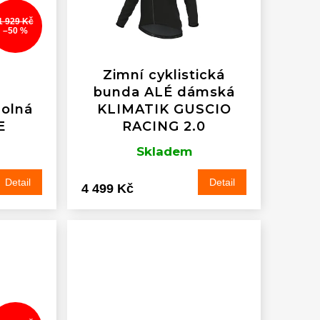
1 929 Kč
–50 %
Zimní cyklistická
bunda ALÉ dámská
dolná
KLIMATIK GUSCIO
E
RACING 2.0
Skladem
Detail
Detail
4 499 Kč