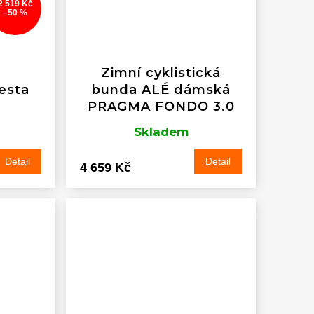
2 519 Kč
–50 %
Zimní cyklistická
esta
bunda ALÉ dámská
PRAGMA FONDO 3.0
Skladem
Detail
Detail
4 659 Kč