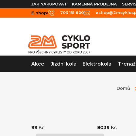
Přejít
JAK NAKUPOVAT
KAMENNÁ PRODEJNA
SERVI
na
703 151 600
eshop@2mcyklospo
E-shop:
obsah
Akce
Jízdní kola
Elektrokola
Trenaž
Domů
P
o
99
Kč
8039
Kč
s