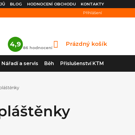
JŮ
BLOG
HODNOCENÍ OBCHODU
KONTAKTY
Přihlášení
Průměrné
4,9
Prázdný košík
NÁKUPNÍ
hodnocení
86 hodnocení
obchodu
KOŠÍK
je
4,9
Nářadí a servis
Běh
Příslušenství KTM
z
5
hvězdiček.
pláštěnky
 pláštěnky