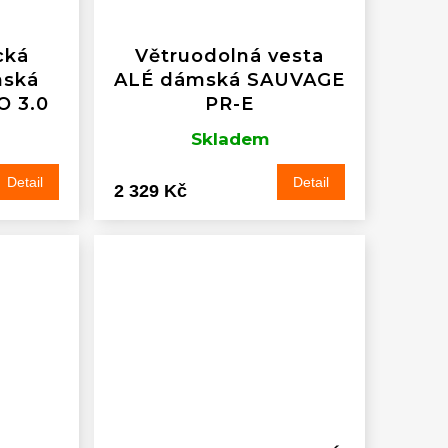
cká
Větruodolná vesta
nská
ALÉ dámská SAUVAGE
 3.0
PR-E
Skladem
Detail
Detail
2 329 Kč