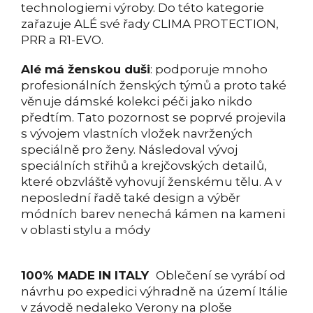
technologiemi výroby. Do této kategorie
zařazuje ALÉ své řady CLIMA PROTECTION,
PRR a R1-EVO.
Alé má ženskou duši
: podporuje mnoho
profesionálních ženských týmů a proto také
věnuje dámské kolekci péči jako nikdo
předtím. Tato pozornost se poprvé projevila
s vývojem vlastních vložek navržených
speciálně pro ženy. Následoval vývoj
speciálních střihů a krejčovských detailů,
které obzvláště vyhovují ženskému tělu. A v
neposlední řadě také design a výběr
módních barev nenechá kámen na kameni
v oblasti stylu a módy
100% MADE IN ITALY
Oblečení se vyrábí od
návrhu po expedici výhradně na území Itálie
v závodě nedaleko Verony na ploše