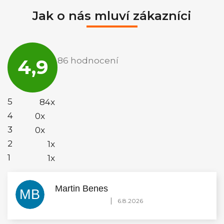
Jak o nás mluví zákazníci
Průměrné
hodnocení
4,9
86 hodnocení
obchodu
je
4,9
z
5
5
84x
hvězdiček.
4
0x
3
0x
2
1x
1
1x
Martin Benes
MB
Hodnocení obchodu je 5 z 5 hvězdiček.
|
6.8.2026