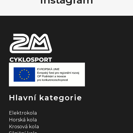
a
t
í
Hlavní kategorie
Elektrokola
Horská kola
Krosová kola