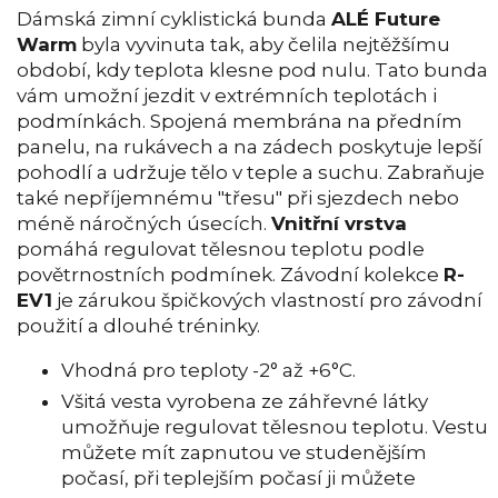
Dámská zimní cyklistická bunda
ALÉ Future
Warm
byla vyvinuta tak, aby čelila nejtěžšímu
období, kdy teplota klesne pod nulu. Tato bunda
vám umožní jezdit v extrémních teplotách i
podmínkách. Spojená membrána na předním
panelu, na rukávech a na zádech poskytuje lepší
pohodlí a udržuje tělo v teple a suchu. Zabraňuje
také nepříjemnému "třesu" při sjezdech nebo
méně náročných úsecích.
Vnitřní vrstva
pomáhá regulovat tělesnou teplotu podle
povětrnostních podmínek. Závodní kolekce
R-
EV1
je zárukou špičkových vlastností pro závodní
použití a dlouhé tréninky.
Vhodná pro teploty -2° až +6°C.
Všitá vesta vyrobena ze záhřevné látky
umožňuje regulovat tělesnou teplotu. Vestu
můžete mít zapnutou ve studenějším
počasí, při teplejším počasí ji můžete