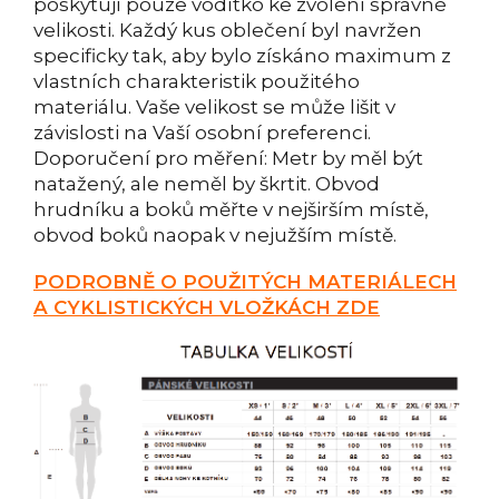
poskytují pouze vodítko ke zvolení správné
velikosti. Každý kus oblečení byl navržen
specificky tak, aby bylo získáno maximum z
vlastních charakteristik použitého
materiálu. Vaše velikost se může lišit v
závislosti na Vaší osobní preferenci.
Doporučení pro měření: Metr by měl být
natažený, ale neměl by škrtit. Obvod
hrudníku a boků měřte v nejširším místě,
obvod boků naopak v nejužším místě.
PODROBNĚ O POUŽITÝCH MATERIÁLECH
A CYKLISTICKÝCH VLOŽKÁCH ZDE