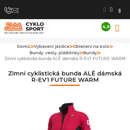
Přejít
na
obsah
4,9
N
Průměrné
K
hodnocení
obchodu
Domů
Vybavení jezdce
Oblečení na kolo
je
Bundy, vesty, pláštěnky
Bundy
4,9
z
Zimní cyklistická bunda ALÉ dámská R-EV1 FUTURE WARM
5
hvězdiček.
Zimní cyklistická bunda ALÉ dámská
R-EV1 FUTURE WARM