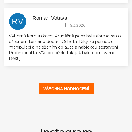
Roman Votava
RV
Hodnocení obchodu je 5 z 5 hvězdiček.
|
19.3.2026
Výborná komunikace: Průběžně jsem byl informován o
přesném termínu dodání Ochota: Díky za pomoc s
manipulací a naložením do auta a nabídkou sestavení
Profesionalita: Vše proběhlo tak, jak bylo domluveno.
Děkuji
VŠECHNA HODNOCENÍ
Z
á
Instagram
p