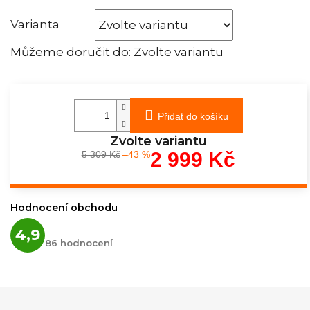
Varianta
Můžeme doručit do:
Zvolte variantu
Přidat do košíku
Zvolte variantu
2 999 Kč
5 309 Kč
–43 %
Měrná
cena:
Hodnocení obchodu
Průměrné
4,9
hodnocení
86 hodnocení
obchodu
je
4,9
z
5
hvězdiček.