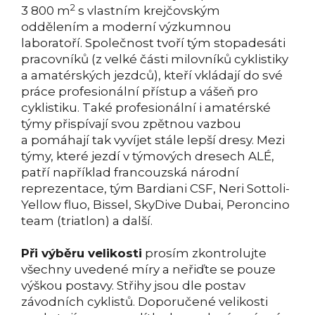
2
3 800 m
s vlastním krejčovským
oddělením a moderní výzkumnou
laboratoří. Společnost tvoří tým stopadesáti
pracovníků (z velké části milovníků cyklistiky
a amatérských jezdců), kteří vkládají do své
práce profesionální přístup a vášeň pro
cyklistiku. Také profesionální i amatérské
týmy přispívají svou zpětnou vazbou
a pomáhají tak vyvíjet stále lepší dresy. Mezi
týmy, které jezdí v týmových dresech ALÉ,
patří například francouzská národní
reprezentace, tým Bardiani CSF, Neri Sottoli-
Yellow fluo, Bissel, SkyDive Dubai, Peroncino
team (triatlon) a další.
Při výběru velikosti
prosím zkontrolujte
všechny uvedené míry a neřiďte se pouze
výškou postavy. Střihy jsou dle postav
závodních cyklistů. Doporučené velikosti