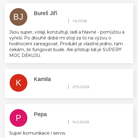
Bureš Jiří
BJ
Hodnocení obchodu je 5 z 5 hvězdiček.
|
1.6.2026
Jsou super, volají, konzultují, radí a hlavně - pomůžou a
vyřeší. Po dlouhé době mi stojí za to na výzvu o
hodnocení zareagovat. Produkt je vlastně jedno, tam
čekám, že fungovat bude. Ale přístup lidí je SUPER!!!
MOC DĚKUJU.
Kamila
K
Hodnocení obchodu je 5 z 5 hvězdiček.
|
27.5.2026
Pepa
P
Hodnocení obchodu je 5 z 5 hvězdiček.
|
14.5.2026
Super komunikace i servis.