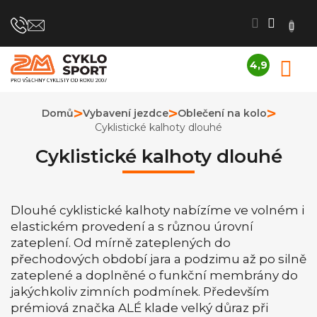
Přejít
na
obsah
4,9
N
Průměrné
K
hodnocení
obchodu
Domů
Vybavení jezdce
Oblečení na kolo
je
Cyklistické kalhoty dlouhé
4,9
z
Cyklistické kalhoty dlouhé
5
hvězdiček.
Dlouhé cyklistické kalhoty nabízíme ve volném i
elastickém provedení a s různou úrovní
zateplení. Od mírně zateplených do
přechodových období jara a podzimu až po silně
zateplené a doplněné o funkční membrány do
jakýchkoliv zimních podmínek. Především
prémiová značka ALÉ klade velký důraz při