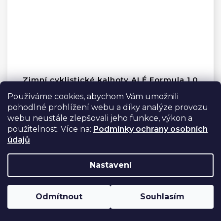
Zimní cyklistické kalhoty ALÉ Formula 1.0
pánské
Používáme cookies, abychom Vám umožnili
Skladem
pohodlné prohlížení webu a díky analýze provozu
webu neustále zlepšovali jeho funkce, výkon a
Detail
použitelnost. Více na:
Podmínky ochrany osobních
2 899 Kč
údajů
Nastavení
Odmítnout
Souhlasím