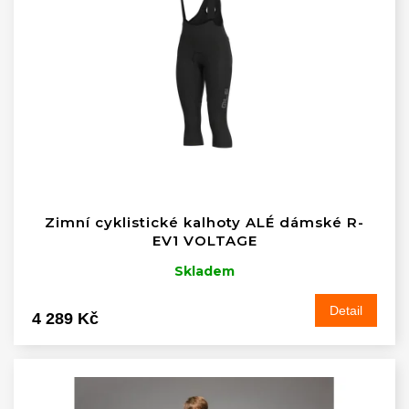
s
t
p
ů
r
o
d
u
k
t
ů
Zimní cyklistické kalhoty ALÉ dámské R-
EV1 VOLTAGE
Skladem
Detail
4 289 Kč