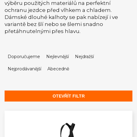
výběru použitých materiálů na perfektní
ochranu jezdce před vlhkem a chladem.
Dámské dlouhé kalhoty se pak nabízejí i ve
variantě bez šlí nebo se šlemi snadno
přetáhnutelnými přes hlavu.
Ř
a
Doporučujeme
Nejlevnější
Nejdražší
z
Nejprodávanější
Abecedně
e
n
í
p
OTEVŘÍT FILTR
r
V
o
ý
d
p
u
i
k