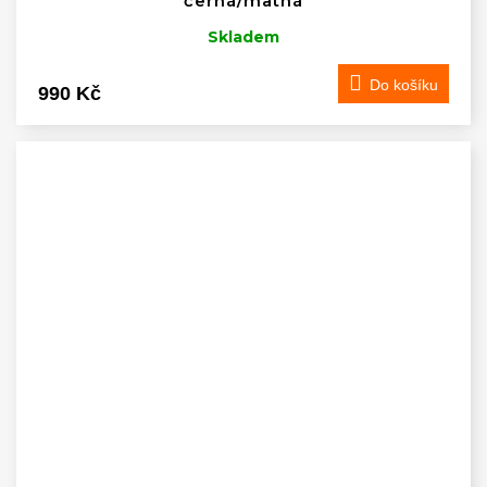
černá/matná
Skladem
Do košíku
990 Kč