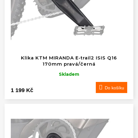
r
o
d
u
k
t
ů
Klika KTM MIRANDA E-trail2 ISIS Q16
170mm pravá/černá
Skladem
Do košíku
1 199 Kč