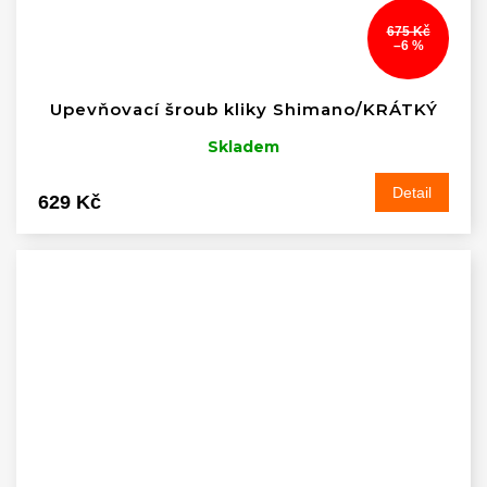
675 Kč
–6 %
Upevňovací šroub kliky Shimano/KRÁTKÝ
Skladem
Detail
629 Kč