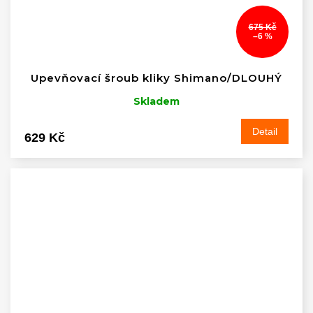
675 Kč
–6 %
Upevňovací šroub kliky Shimano/DLOUHÝ
Skladem
Detail
629 Kč