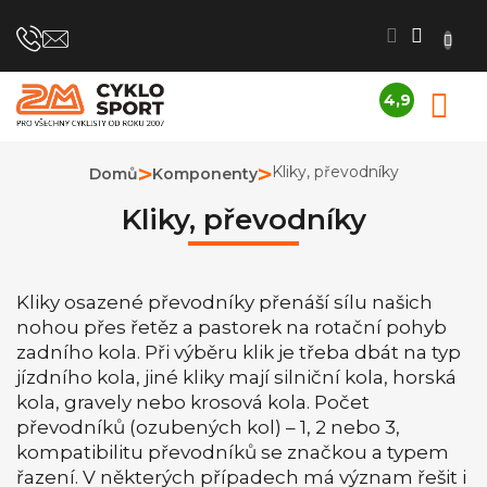
Přejít
na
obsah
4,9
N
Průměrné
K
hodnocení
obchodu
Kliky, převodníky
Domů
Komponenty
je
4,9
Kliky, převodníky
z
5
hvězdiček.
Kliky osazené převodníky přenáší sílu našich
nohou přes řetěz a pastorek na rotační pohyb
zadního kola. Při výběru klik je třeba dbát na typ
jízdního kola, jiné kliky mají silniční kola, horská
kola, gravely nebo krosová kola. Počet
převodníků (ozubených kol) – 1, 2 nebo 3,
kompatibilitu převodníků se značkou a typem
řazení. V některých případech má význam řešit i