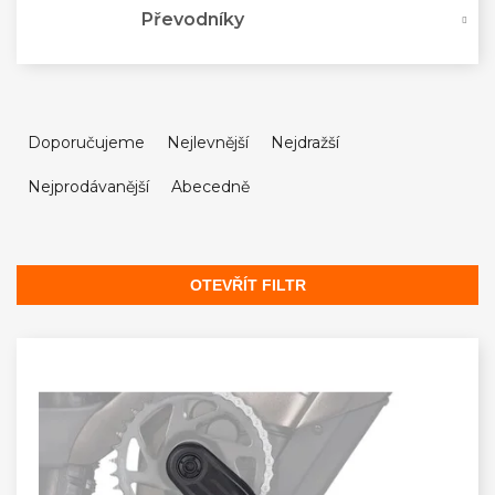
Převodníky
Ř
a
Doporučujeme
Nejlevnější
Nejdražší
z
Nejprodávanější
Abecedně
e
n
í
p
OTEVŘÍT FILTR
r
V
o
ý
d
p
u
i
k
s
t
p
ů