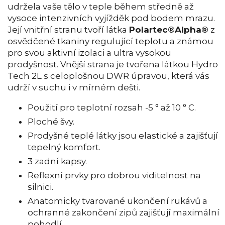
udržela vaše tělo v teple během středně až
vysoce intenzivních vyjížděk pod bodem mrazu.
Její vnitřní stranu tvoří látka
Polartec®Alpha®
z
osvědčené tkaniny regulující teplotu a známou
pro svou aktivní izolaci a ultra vysokou
prodyšnost. Vnější strana je tvořena látkou Hydro
Tech 2L s celoplošnou DWR úpravou, která vás
udrží v suchu i v mírném dešti.
Použití pro teplotní rozsah -5 ° až 10 ° C.
Ploché švy.
Prodyšné teplé látky jsou elastické a zajišťují
tepelný komfort.
3 zadní kapsy.
Reflexní prvky pro dobrou viditelnost na
silnici.
Anatomicky tvarované ukončení rukávů a
ochranné zakončení zipů zajišťují maximální
pohodlí.