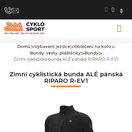
Přejít
na
obsah
N
K
Domů
Vybavení jezdce
Oblečení na kolo
Bundy, vesty, pláštěnky
Bundy
Zimní cyklistická bunda ALÉ pánská RIPARO R-EV1
Zimní cyklistická bunda ALÉ pánská
RIPARO R-EV1