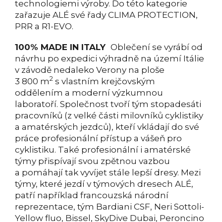
technologiemi výroby. Do této kategorie
zařazuje ALÉ své řady CLIMA PROTECTION,
PRR a R1-EVO.
100% MADE IN ITALY
Oblečení se vyrábí od
návrhu po expedici výhradně na území Itálie
v závodě nedaleko Verony na ploše
2
3 800 m
s vlastním krejčovským
oddělením a moderní výzkumnou
laboratoří. Společnost tvoří tým stopadesáti
pracovníků (z velké části milovníků cyklistiky
a amatérských jezdců), kteří vkládají do své
práce profesionální přístup a vášeň pro
cyklistiku. Také profesionální i amatérské
týmy přispívají svou zpětnou vazbou
a pomáhají tak vyvíjet stále lepší dresy. Mezi
týmy, které jezdí v týmových dresech ALÉ,
patří například francouzská národní
reprezentace, tým Bardiani CSF, Neri Sottoli-
Yellow fluo, Bissel, SkyDive Dubai, Peroncino