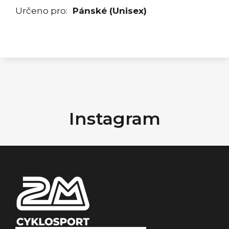
Určeno pro
:
Pánské (Unisex)
Z
á
Instagram
p
a
t
í