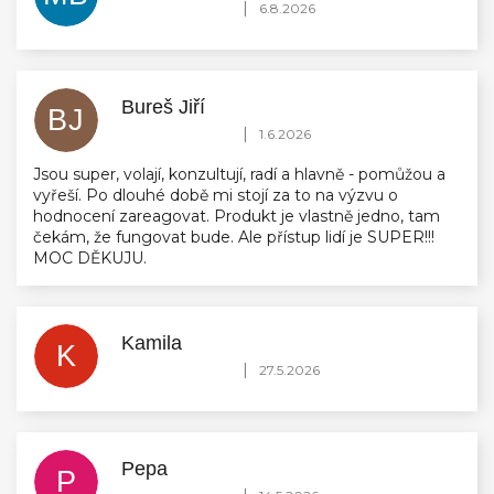
Hodnocení obchodu je 5 z 5 hvězdiček.
|
6.8.2026
Bureš Jiří
BJ
Hodnocení obchodu je 5 z 5 hvězdiček.
|
1.6.2026
Jsou super, volají, konzultují, radí a hlavně - pomůžou a
vyřeší. Po dlouhé době mi stojí za to na výzvu o
hodnocení zareagovat. Produkt je vlastně jedno, tam
čekám, že fungovat bude. Ale přístup lidí je SUPER!!!
MOC DĚKUJU.
Kamila
K
Hodnocení obchodu je 5 z 5 hvězdiček.
|
27.5.2026
Pepa
P
Hodnocení obchodu je 5 z 5 hvězdiček.