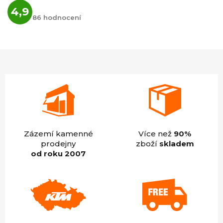
Průměrné
4,9
hodnocení
86 hodnocení
obchodu
je
4,9
z
5
hvězdiček.
Zázemí kamenné
Více než
90%
prodejny
zboží
skladem
od roku 2007