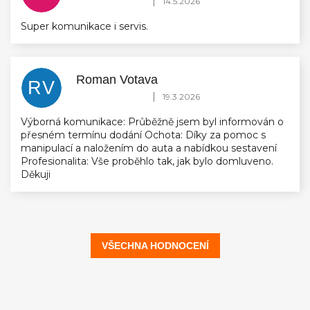
|
14.5.2026
Super komunikace i servis.
Roman Votava
RV
Hodnocení obchodu je 5 z 5 hvězdiček.
|
19.3.2026
Výborná komunikace: Průběžně jsem byl informován o
přesném termínu dodání Ochota: Díky za pomoc s
manipulací a naložením do auta a nabídkou sestavení
Profesionalita: Vše proběhlo tak, jak bylo domluveno.
Děkuji
VŠECHNA HODNOCENÍ
Z