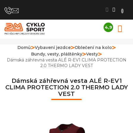
Přejít
na
obsah
4,9
N
Průměrné
K
hodnocení
obchodu
Domů
Vybavení jezdce
Oblečení na kolo
je
Bundy, vesty, pláštěnky
Vesty
4,9
z
Dámská záhřevná vesta ALÉ R-EV1 CLIMA PROTECTION
5
2.0 THERMO LADY VEST
hvězdiček.
Dámská záhřevná vesta ALÉ R-EV1
CLIMA PROTECTION 2.0 THERMO LADY
VEST