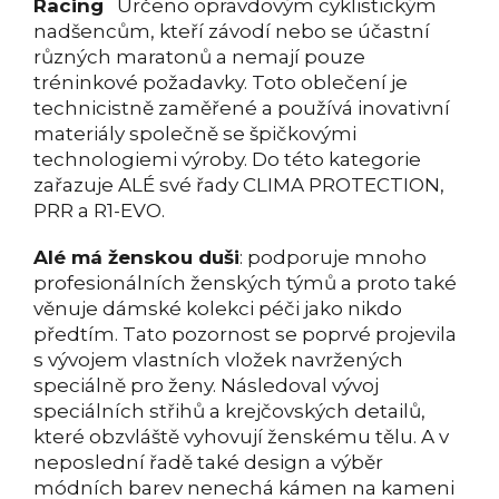
Racing
Určeno opravdovým cyklistickým
nadšencům, kteří závodí nebo se účastní
různých maratonů a nemají pouze
tréninkové požadavky. Toto oblečení je
technicistně zaměřené a používá inovativní
materiály společně se špičkovými
technologiemi výroby. Do této kategorie
zařazuje ALÉ své řady CLIMA PROTECTION,
PRR a R1-EVO.
Alé má ženskou duši
: podporuje mnoho
profesionálních ženských týmů a proto také
věnuje dámské kolekci péči jako nikdo
předtím. Tato pozornost se poprvé projevila
s vývojem vlastních vložek navržených
speciálně pro ženy. Následoval vývoj
speciálních střihů a krejčovských detailů,
které obzvláště vyhovují ženskému tělu. A v
neposlední řadě také design a výběr
módních barev nenechá kámen na kameni