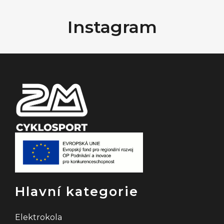
á
Instagram
p
a
t
í
Hlavní kategorie
Elektrokola