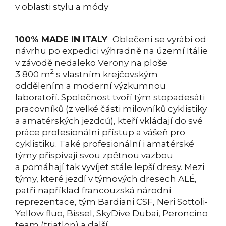
v oblasti stylu a módy
100% MADE IN ITALY
Oblečení se vyrábí od
návrhu po expedici výhradně na území Itálie
v závodě nedaleko Verony na ploše
2
3 800 m
s vlastním krejčovským
oddělením a moderní výzkumnou
laboratoří. Společnost tvoří tým stopadesáti
pracovníků (z velké části milovníků cyklistiky
a amatérských jezdců), kteří vkládají do své
práce profesionální přístup a vášeň pro
cyklistiku. Také profesionální i amatérské
týmy přispívají svou zpětnou vazbou
a pomáhají tak vyvíjet stále lepší dresy. Mezi
týmy, které jezdí v týmových dresech ALÉ,
patří například francouzská národní
reprezentace, tým Bardiani CSF, Neri Sottoli-
Yellow fluo, Bissel, SkyDive Dubai, Peroncino
team (triatlon) a další.