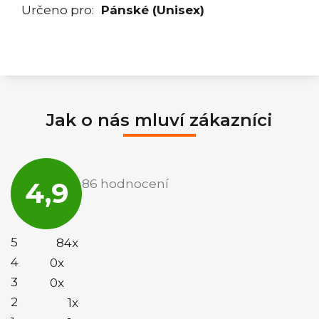
Určeno pro
:
Pánské (Unisex)
Jak o nás mluví zákazníci
Průměrné
hodnocení
4,9
86 hodnocení
obchodu
je
4,9
z
5
5
84x
hvězdiček.
4
0x
3
0x
2
1x