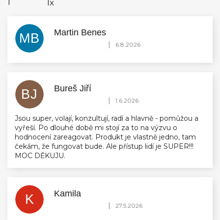
1
1x
Martin Benes
MB
Hodnocení obchodu je 5 z 5 hvězdiček.
|
6.8.2026
Bureš Jiří
BJ
Hodnocení obchodu je 5 z 5 hvězdiček.
|
1.6.2026
Jsou super, volají, konzultují, radí a hlavně - pomůžou a
vyřeší. Po dlouhé době mi stojí za to na výzvu o
hodnocení zareagovat. Produkt je vlastně jedno, tam
čekám, že fungovat bude. Ale přístup lidí je SUPER!!!
MOC DĚKUJU.
Kamila
K
Hodnocení obchodu je 5 z 5 hvězdiček.
|
27.5.2026