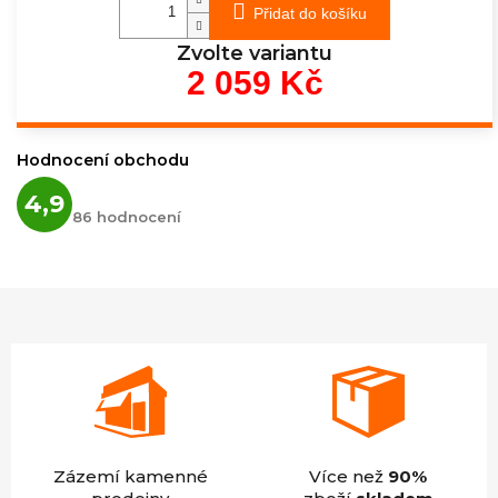
Přidat do košíku
Zvolte variantu
2 059 Kč
Měrná
cena:
Hodnocení obchodu
Průměrné
4,9
hodnocení
86 hodnocení
obchodu
je
4,9
z
5
hvězdiček.
Zázemí kamenné
Více než
90%