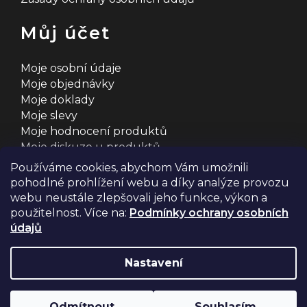
Můj účet
Moje osobní údaje
Moje objednávky
Moje doklady
Moje slevy
Moje hodnocení produktů
Moje diskuze u produktů
Používáme cookies, abychom Vám umožnili
pohodlné prohlížení webu a díky analýze provozu
webu neustále zlepšovali jeho funkce, výkon a
použitelnost. Více na:
Podmínky ochrany osobních
údajů
Na systému
Shoptet
s ❤️ vyšperkovalo
Comerto
Nastavení
Copyright 2026
2MCyklosport
. Všechna práva
Odmítnout
Souhlasím