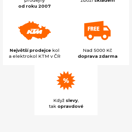
prodejny
zboží
skladem
od roku 2007
Největší prodejce
kol
Nad 5000 Kč
a elektrokol KTM v ČR
doprava zdarma
Když
slevy
,
tak
opravdové