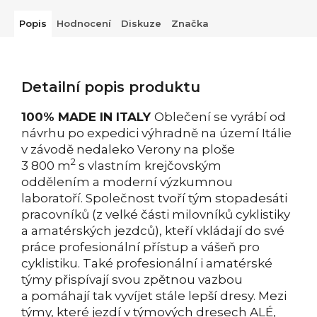
Popis
Hodnocení
Diskuze
Značka
Detailní popis produktu
100% MADE IN ITALY
Oblečení se vyrábí od
návrhu po expedici výhradně na území Itálie
v závodě nedaleko Verony na ploše
2
3 800 m
s vlastním krejčovským
oddělením a moderní výzkumnou
laboratoří. Společnost tvoří tým stopadesáti
pracovníků (z velké části milovníků cyklistiky
a amatérských jezdců), kteří vkládají do své
práce profesionální přístup a vášeň pro
cyklistiku. Také profesionální i amatérské
týmy přispívají svou zpětnou vazbou
a pomáhají tak vyvíjet stále lepší dresy. Mezi
týmy, které jezdí v týmových dresech ALÉ,