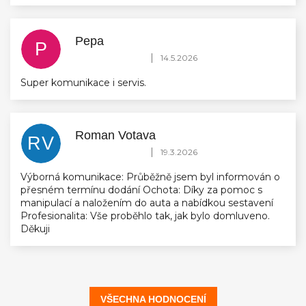
Pepa
P
Hodnocení obchodu je 5 z 5 hvězdiček.
|
14.5.2026
Super komunikace i servis.
Roman Votava
RV
Hodnocení obchodu je 5 z 5 hvězdiček.
|
19.3.2026
Výborná komunikace: Průběžně jsem byl informován o
přesném termínu dodání Ochota: Díky za pomoc s
manipulací a naložením do auta a nabídkou sestavení
Profesionalita: Vše proběhlo tak, jak bylo domluveno.
Děkuji
VŠECHNA HODNOCENÍ