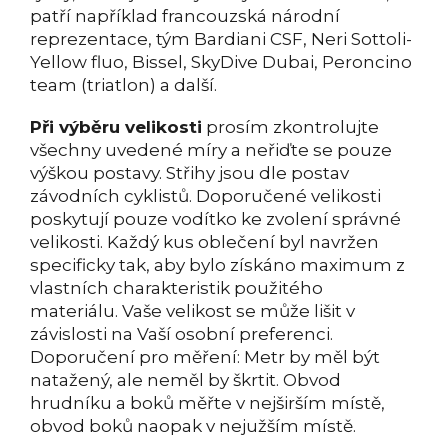
patří například francouzská národní
reprezentace, tým Bardiani CSF, Neri Sottoli-
Yellow fluo, Bissel, SkyDive Dubai, Peroncino
team (triatlon) a další.
Při výběru velikosti
prosím zkontrolujte
všechny uvedené míry a neřiďte se pouze
výškou postavy. Střihy jsou dle postav
závodních cyklistů. Doporučené velikosti
poskytují pouze vodítko ke zvolení správné
velikosti. Každý kus oblečení byl navržen
specificky tak, aby bylo získáno maximum z
vlastních charakteristik použitého
materiálu. Vaše velikost se může lišit v
závislosti na Vaší osobní preferenci.
Doporučení pro měření: Metr by měl být
natažený, ale neměl by škrtit. Obvod
hrudníku a boků měřte v nejširším místě,
obvod boků naopak v nejužším místě.