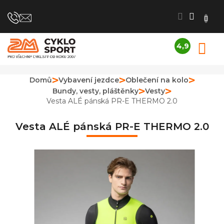
Přejít
na
obsah
4,9
N
Průměrné
K
hodnocení
obchodu
Domů
Vybavení jezdce
Oblečení na kolo
je
Bundy, vesty, pláštěnky
Vesty
4,9
z
Vesta ALÉ pánská PR-E THERMO 2.0
5
hvězdiček.
Vesta ALÉ pánská PR-E THERMO 2.0