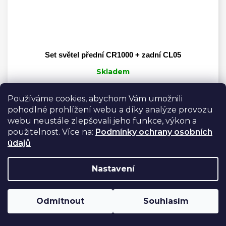
Set světel přední CR1000 + zadní CL05
Skladem
2 889 Kč
Do košíku
Používáme cookies, abychom Vám umožnili
pohodlné prohlížení webu a díky analýze provozu
Set světel pro silniční cyklistiku, jízdu
webu neustále zlepšovali jeho funkce, výkon a
městem i vyjížďky na gravelu.
použitelnost. Více na:
Podmínky ochrany osobních
údajů
Z
Nastavení
á
Instagram
p
Odmítnout
Souhlasím
a
t