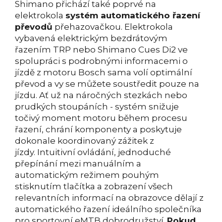
Shimano přichází také poprvé na
elektrokola
systém automatického řazení
převodů
přehazovačkou. Elektrokola
vybavená elektrickým bezdrátovým
řazením TRP nebo Shimano Cues Di2 ve
spolupráci s podrobnými informacemi o
jízdě z motoru Bosch sama volí optimální
převod a vy se můžete soustředit pouze na
jízdu.
Ať už na náročných stezkách nebo
prudkých stoupáních - systém snižuje
točivý moment motoru během procesu
řazení, chrání komponenty a poskytuje
dokonale koordinovaný zážitek z
jízdy.
Intuitivní ovládání, jednoduché
přepínání mezi manuálním a
automatickým režimem pouhým
stisknutím tlačítka a zobrazení všech
relevantních informací na obrazovce dělají z
automatického řazení ideálního společníka
pro sportovní eMTB dobrodružství.
Pokud