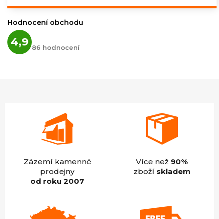
cena:
Hodnocení obchodu
Průměrné
4,9
hodnocení
86 hodnocení
obchodu
je
4,9
z
5
hvězdiček.
Zázemí kamenné
Více než
90%
prodejny
zboží
skladem
od roku 2007