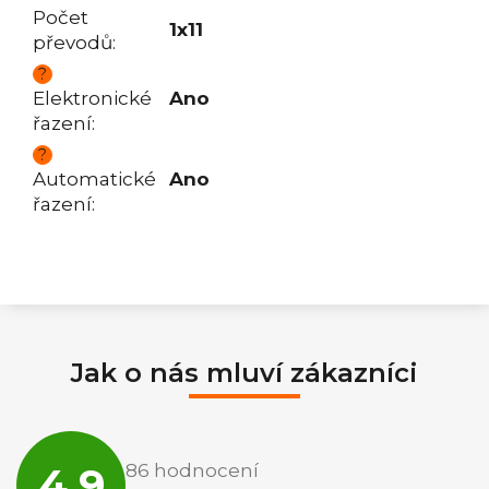
Počet
1x11
převodů
:
?
Elektronické
Ano
řazení
:
?
Automatické
Ano
řazení
:
Jak o nás mluví zákazníci
Průměrné
hodnocení
4,9
86 hodnocení
obchodu