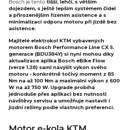
Bosch je tento
tišší, lehčí, s větším
dojezdem, s ještě lepším systémem čidel
a přirozenějším řízením asistence a s
minimalizací odporu motoru při jízdě bez
asistence.
Majitelé elektrokol KTM vybavených
motorem Bosch Performance Line CX 5.
generace (BDU384Y) si nyní mohou díky
aktualizace aplika Bosch eBike Flow
(verze 1.28) sami navýšit výkon svého
motoru - konkrétně točivý moment z 85
Nm na až 100 Nm a maximální výkon z 600
W na až 750 W. Upgrade probíhá
jednoduše přes aplikaci bez nutnosti
návštěvy servisu a umožňuje nastavit i
jízdní režimy podle vlastních preferencí.
Motor e-kola KTM