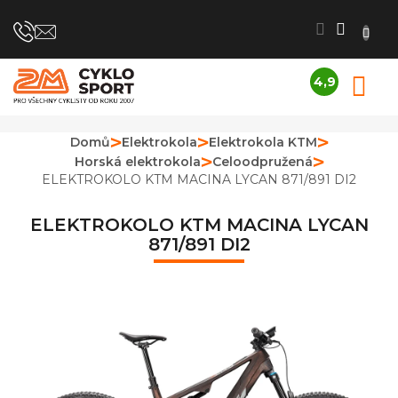
Přejít
na
obsah
4,9
N
Průměrné
K
hodnocení
obchodu
Domů
Elektrokola
Elektrokola KTM
je
Horská elektrokola
Celoodpružená
4,9
z
ELEKTROKOLO KTM MACINA LYCAN 871/891 DI2
5
hvězdiček.
ELEKTROKOLO KTM MACINA LYCAN
871/891 DI2