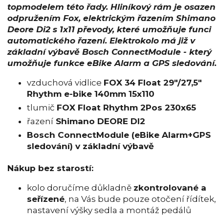
topmodelem této řady. Hliníkový rám je osazen
odpružením Fox, elektrickým řazením Shimano
Deore Di2 s 1x11 převody, které umožňuje funci
automatického řazení.
Elektrokolo má již v
základní výbavě Bosch ConnectModule - který
umožňuje funkce eBike Alarm a GPS sledování.
vzduchová vidlice
FOX 34 Float 29"/27,5"
Rhythm e-bike 140mm 15x110
tlumič
FOX Float Rhythm 2Pos 230x65
řazení
Shimano DEORE DI2
Bosch ConnectModule (eBike Alarm+GPS
sledování) v základní výbavě
Nákup bez starostí:
kolo doručíme důkladně
zkontrolované a
seřízené
, na Vás bude pouze otočení řídítek,
nastavení výšky sedla a montáž pedálů