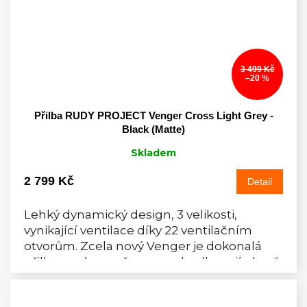
3 499 Kč
–20 %
Přilba RUDY PROJECT Venger Cross Light Grey -
Black (Matte)
Skladem
2 799 Kč
Detail
Lehký dynamický design, 3 velikosti,
vynikající ventilace díky 22 ventilačním
otvorům. Zcela nový Venger je dokonalá
přilba pro bezpečnou a pohodlnou jízdu ať
už na silnici nebo...