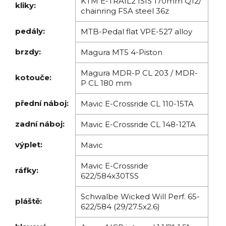
KTM E-TRAIL2 ISIS 170mm Q12/
kliky:
chainring FSA steel 36z
pedály:
MTB-Pedal flat VPE-527 alloy
brzdy:
Magura MT5 4-Piston
Magura MDR-P CL 203 / MDR-
kotouče:
P CL 180 mm
přední náboj:
Mavic E-Crossride CL 110-15TA
zadní náboj:
Mavic E-Crossride CL 148-12TA
výplet:
Mavic
Mavic E-Crossride
ráfky:
622/584x30TSS
Schwalbe Wicked Will Perf. 65-
pláště:
622/584 (29/27.5x2.6)