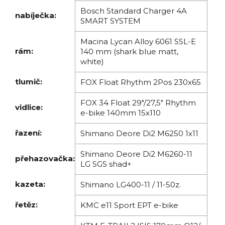
Bosch Standard Charger 4A
nabíječka:
SMART SYSTEM
Macina Lycan Alloy 6061 SSL-E
rám:
140 mm (shark blue matt,
white)
tlumič:
FOX Float Rhythm 2Pos 230x65
FOX 34 Float 29"/27,5" Rhythm
vidlice:
e-bike 140mm 15x110
řazení:
Shimano Deore Di2 M6250 1x11
Shimano Deore Di2 M6260-11
přehazovačka:
LG SGS shad+
kazeta:
Shimano LG400-11 / 11-50z.
řetěz:
KMC e11 Sport EPT e-bike