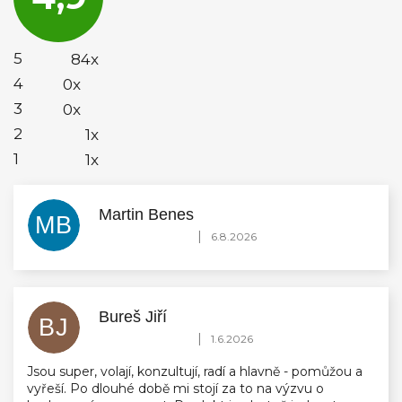
je
4,9
z
5
5
84x
hvězdiček.
4
0x
3
0x
2
1x
1
1x
Martin Benes
MB
Hodnocení obchodu je 5 z 5 hvězdiček.
|
6.8.2026
Bureš Jiří
BJ
Hodnocení obchodu je 5 z 5 hvězdiček.
|
1.6.2026
Jsou super, volají, konzultují, radí a hlavně - pomůžou a
vyřeší. Po dlouhé době mi stojí za to na výzvu o