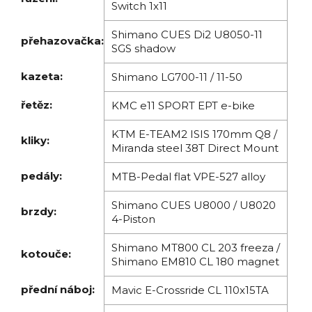
Switch 1x11
Shimano CUES Di2 U8050-11
přehazovačka:
SGS shadow
kazeta:
Shimano LG700-11 / 11-50
řetěz:
KMC e11 SPORT EPT e-bike
KTM E-TEAM2 ISIS 170mm Q8 /
kliky:
Miranda steel 38T Direct Mount
pedály:
MTB-Pedal flat VPE-527 alloy
Shimano CUES U8000 / U8020
brzdy:
4-Piston
Shimano MT800 CL 203 freeza /
kotouče:
Shimano EM810 CL 180 magnet
přední náboj:
Mavic E-Crossride CL 110x15TA