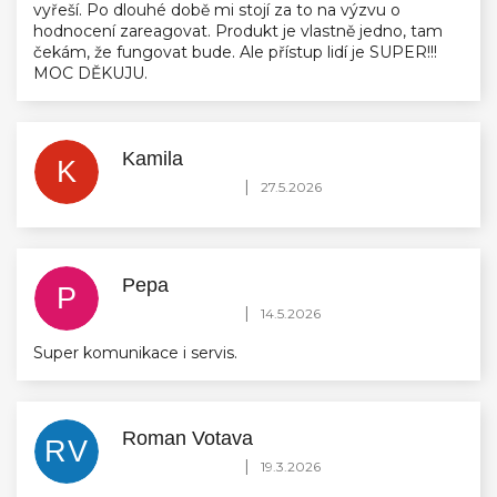
vyřeší. Po dlouhé době mi stojí za to na výzvu o
hodnocení zareagovat. Produkt je vlastně jedno, tam
čekám, že fungovat bude. Ale přístup lidí je SUPER!!!
MOC DĚKUJU.
Kamila
K
Hodnocení obchodu je 5 z 5 hvězdiček.
|
27.5.2026
Pepa
P
Hodnocení obchodu je 5 z 5 hvězdiček.
|
14.5.2026
Super komunikace i servis.
Roman Votava
RV
Hodnocení obchodu je 5 z 5 hvězdiček.
|
19.3.2026