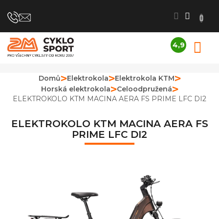
Přejít
na
obsah
4,9
N
Průměrné
K
hodnocení
obchodu
Domů
Elektrokola
Elektrokola KTM
je
Horská elektrokola
Celoodpružená
4,9
z
ELEKTROKOLO KTM MACINA AERA FS PRIME LFC DI2
5
hvězdiček.
ELEKTROKOLO KTM MACINA AERA FS
PRIME LFC DI2