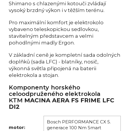
Shimano s chlazenými kotouči zvládají
vysoký brzdný výkon i v těžším terénu.
Pro maximální komfort je elektrokolo
vybaveno teleskopickou sedlovkou,
stavitelným představcem a velmi
pohodlnými madly Ergon.
V základní ceně je kompletní sada odolných
doplňků (sada LFC) - blatníky, nosič,
výkonná světla připojená na baterii
elektrokola a stojan.
Komponenty h
orského
celoodpruženého elektrokola
KTM
MACINA AERA FS FRIME LFC
DI2
Bosch PERFORMANCE CX 5.
motor:
generace 100 Nm Smart