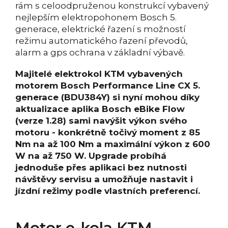
rám s celoodpruženou konstrukcí vybavený
nejlepším elektropohonem Bosch 5.
generace, elektrické řazení s možností
režimu automatického řazení převodů,
alarm a gps ochrana v základní výbavě.
Majitelé elektrokol KTM vybavených
motorem Bosch Performance Line CX 5.
generace (BDU384Y) si nyní mohou díky
aktualizace aplika Bosch eBike Flow
(verze 1.28) sami navýšit výkon svého
motoru - konkrétně točivý moment z 85
Nm na až 100 Nm a maximální výkon z 600
W na až 750 W. Upgrade probíhá
jednoduše přes aplikaci bez nutnosti
návštěvy servisu a umožňuje nastavit i
jízdní režimy podle vlastních preferencí.
Motor e-kola KTM