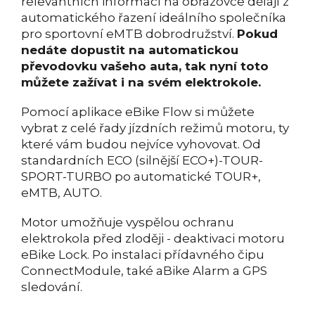
relevantních informací na obrazovce dělají z
automatického řazení ideálního společníka
pro sportovní eMTB dobrodružství.
Pokud
nedáte dopustit na automatickou
převodovku vašeho auta, tak nyní toto
můžete zažívat i na svém elektrokole.
Pomocí aplikace eBike Flow si můžete
vybrat z celé řady jízdních režimů motoru, ty
které vám budou nejvíce vyhovovat. Od
standardních ECO (silnější ECO+)-TOUR-
SPORT-TURBO po automatické TOUR+,
eMTB, AUTO.
Motor umožňuje vyspělou ochranu
elektrokola před zloději - deaktivaci motoru
eBike Lock. Po instalaci přídavného čipu
ConnectModule, také aBike Alarm a GPS
sledování.