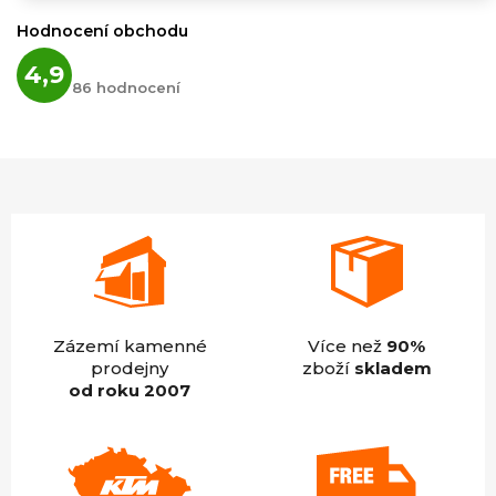
Hodnocení obchodu
Průměrné
4,9
hodnocení
86 hodnocení
obchodu
je
4,9
z
5
hvězdiček.
Zázemí kamenné
Více než
90%
prodejny
zboží
skladem
od roku 2007