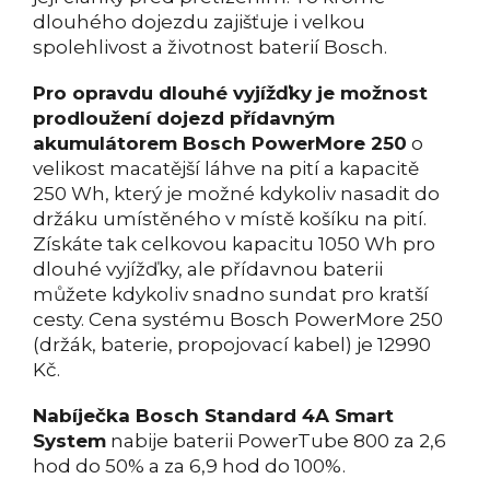
dlouhého dojezdu zajišťuje i velkou
spolehlivost a životnost baterií Bosch.
Pro opravdu dlouhé vyjížďky je možnost
prodloužení dojezd přídavným
akumulátorem Bosch PowerMore 250
o
velikost macatější láhve na pití a kapacitě
250 Wh, který je možné kdykoliv nasadit do
držáku umístěného v místě košíku na pití.
Získáte tak celkovou kapacitu 1050 Wh pro
dlouhé vyjížďky, ale přídavnou baterii
můžete kdykoliv snadno sundat pro kratší
cesty. Cena systému Bosch PowerMore 250
(držák, baterie, propojovací kabel) je 12990
Kč.
Nabíječka Bosch Standard 4A Smart
System
nabije baterii PowerTube 800 za 2,6
hod do 50% a za 6,9 hod do 100%.