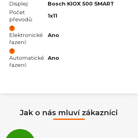
Displej
:
Bosch KIOX 500 SMART
Počet
1x11
převodů
:
?
Elektronické
Ano
řazení
:
?
Automatické
Ano
řazení
:
Jak o nás mluví zákazníci
Průměrné
hodnocení