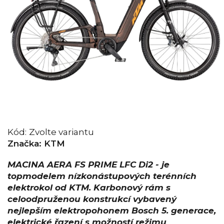
Kód:
Zvolte variantu
Značka:
KTM
MACINA AERA FS PRIME LFC Di2 - je
topmodelem nízkonástupových terénních
elektrokol od KTM. Karbonový rám s
celoodpruženou konstrukcí vybavený
nejlepším elektropohonem Bosch 5. generace,
elektrické řazení s možností režimu