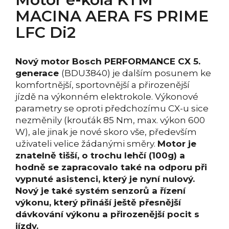
MACINA AERA FS PRIME
LFC Di2
Nový motor Bosch PERFORMANCE CX 5.
generace
(BDU3840) je dalším posunem ke
komfortnější, sportovnější a přirozenější
jízdě na výkonném elektrokole. Výkonové
parametry se oproti předchozímu CX-u sice
nezměnily (krouťák 85 Nm, max. výkon 600
W), ale jinak je nové skoro vše, především
uživateli velice žádanými směry.
Motor je
znatelně tišší, o trochu lehčí (100g) a
hodně se zapracovalo také na odporu při
vypnuté asistenci, který je nyní nulový.
Nový je také systém senzorů a řízení
výkonu, který přináší ještě přesnější
dávkování výkonu a přirozenější pocit s
jízdy.