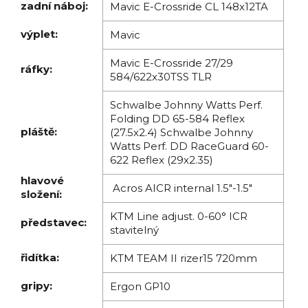
zadní náboj:
Mavic E-Crossride CL 148x12TA
výplet:
Mavic
Mavic E-Crossride 27/29
ráfky:
584/622x30TSS TLR
Schwalbe Johnny Watts Perf.
Folding DD 65-584 Reflex
pláště:
(27.5x2.4) Schwalbe Johnny
Watts Perf. DD RaceGuard 60-
622 Reflex (29x2.35)
hlavové
Acros AICR internal 1.5"-1.5"
složení:
KTM Line adjust. 0-60° ICR
představec:
stavitelný
řidítka:
KTM TEAM II rizer15 720mm
gripy:
Ergon GP10