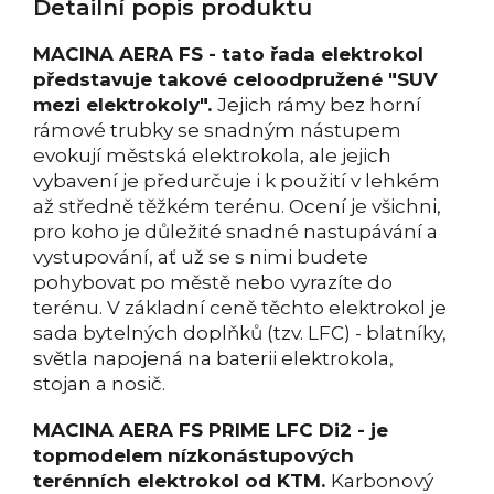
Detailní popis produktu
MACINA AERA FS - tato řada elektrokol
představuje takové celoodpružené "SUV
mezi elektrokoly".
Jejich rámy bez horní
rámové trubky se snadným nástupem
evokují městská elektrokola, ale jejich
vybavení je předurčuje i k použití v lehkém
až středně těžkém terénu. Ocení je všichni,
pro koho je důležité snadné nastupávání a
vystupování, ať už se s nimi budete
pohybovat po městě nebo vyrazíte do
terénu. V základní ceně těchto elektrokol je
sada bytelných doplňků (tzv. LFC) - blatníky,
světla napojená na baterii elektrokola,
stojan a nosič.
MACINA AERA FS PRIME LFC Di2 - je
topmodelem nízkonástupových
terénních elektrokol od KTM.
Karbonový