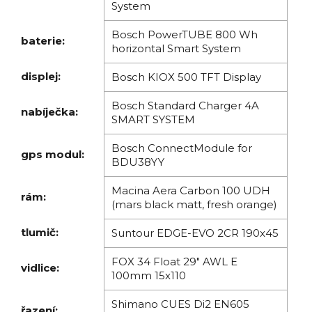
System
Bosch PowerTUBE 800 Wh
baterie:
horizontal Smart System
displej:
Bosch KIOX 500 TFT Display
Bosch Standard Charger 4A
nabíječka:
SMART SYSTEM
Bosch ConnectModule for
gps modul:
BDU38YY
Macina Aera Carbon 100 UDH
rám:
(mars black matt, fresh orange)
tlumič:
Suntour EDGE-EVO 2CR 190x45
FOX 34 Float 29" AWL E
vidlice:
100mm 15x110
Shimano CUES Di2 EN605
řazení: