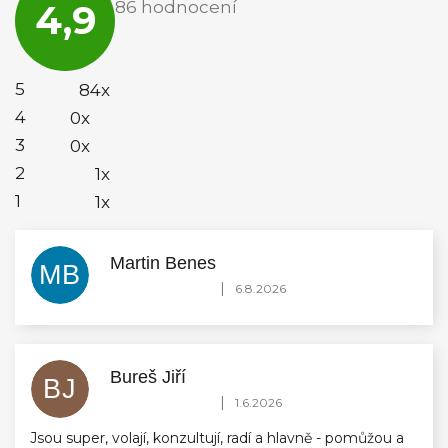
4,9
86 hodnocení
obchodu
je
4,9
z
5
5
84x
hvězdiček.
4
0x
3
0x
2
1x
1
1x
Martin Benes
MB
Hodnocení obchodu je 5 z 5 hvězdiček.
|
6.8.2026
Bureš Jiří
BJ
Hodnocení obchodu je 5 z 5 hvězdiček.
|
1.6.2026
Jsou super, volají, konzultují, radí a hlavně - pomůžou a