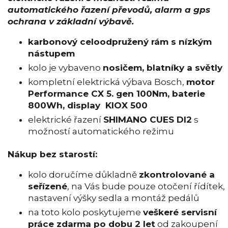
automatického řazení převodů, alarm a gps
ochrana v základní výbavě.
karbonový celoodpružený rám s nízkým
nástupem
kolo je vybaveno
nosičem, blatníky a světly
kompletní elektrická výbava Bosch,
motor
Performance CX 5. gen 100Nm, baterie
800Wh, display KIOX 500
elektrické řazení
SHIMANO CUES DI2
s
možností automatického režimu
Nákup bez starostí:
kolo doručíme důkladně
zkontrolované a
seřízené
, na Vás bude pouze otočení řídítek,
nastavení výšky sedla a montáž pedálů
na toto kolo poskytujeme
veškeré servisní
práce zdarma po dobu 2 let
od zakoupení