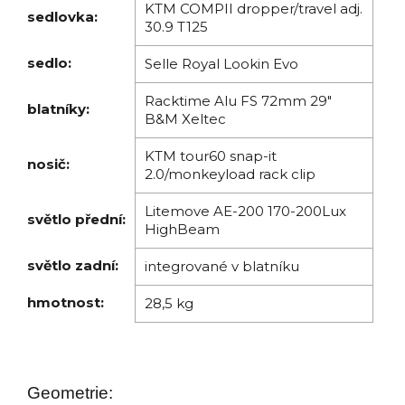
KTM COMPII dropper/travel adj.
sedlovka:
30.9 T125
sedlo:
Selle Royal Lookin Evo
Racktime Alu FS 72mm 29"
blatníky:
B&M Xeltec
KTM tour60 snap-it
nosič:
2.0/monkeyload rack clip
Litemove AE-200 170-200Lux
světlo přední:
HighBeam
světlo zadní:
integrované v blatníku
hmotnost:
28,5 kg
Geometrie: