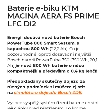
Baterie e-biku KTM
MACINA AERA FS PRIME
LFC Di2
Energii dodává nová baterie Bosch
PowerTube 800 Smart System, s
kapacitou 800 Wh
(22,2 Ah). Co je
pozoruhodné, oproti dosavadní největší
Bosch baterii PowerTube 750 (750 Wh, 20,1
Ah)
je nová 800 Wh baterie o něco
kompaktnější a především o 0,4 kg lehčí!
Předpokládaný skutečný dojezd za
různých podmínek si můžete zjistit
na
simulátoru dojezdu Bosch ZDE.
Vysoce vyspělý systém řízení baterie chrání
její články před přetížením. To kromě