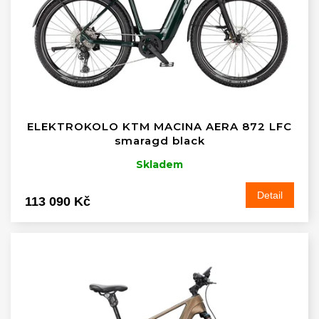
r
o
d
u
k
t
ů
ELEKTROKOLO KTM MACINA AERA 872 LFC
smaragd black
Skladem
Detail
113 090 Kč