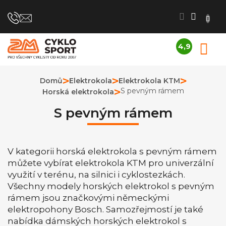
Přejít
na
obsah
4,9
N
Průměrné
K
hodnocení
obchodu
Domů
Elektrokola
Elektrokola KTM
je
S pevným rámem
Horská elektrokola
4,9
z
5
S pevným rámem
hvězdiček.
V kategorii horská elektrokola s pevným rámem
můžete vybírat elektrokola KTM pro univerzální
využití v terénu, na silnici i cyklostezkách.
Všechny modely horských elektrokol s pevným
rámem jsou značkovými německými
elektropohony Bosch. Samozřejmostí je také
nabídka dámských horských elektrokol s