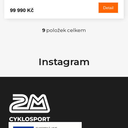
Detail
99 990 Kč
9
položek celkem
O
v
Z
á
l
Instagram
p
á
a
t
d
í
a
c
í
p