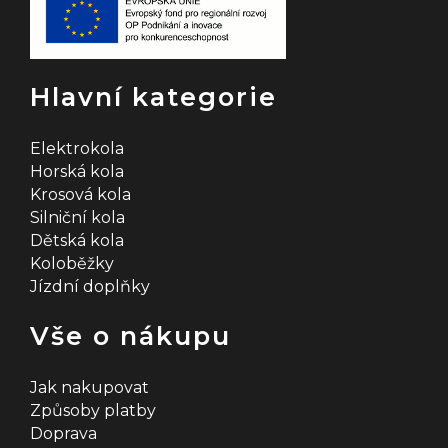
r
v
k
Hlavní kategorie
y
v
Elektrokola
Horská kola
ý
Krosová kola
Silniční kola
p
Dětská kola
i
Koloběžky
Jízdní doplňky
s
u
Vše o nákupu
Jak nakupovat
Způsoby platby
Doprava