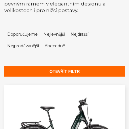
pevným rámem v elegantním designu a
velikostech i pro nižší postavy.
Ř
a
Doporučujeme
Nejlevnější
Nejdražší
z
Nejprodávanější
Abecedně
e
n
í
p
OTEVŘÍT FILTR
r
V
o
ý
d
p
u
i
k
s
t
p
ů