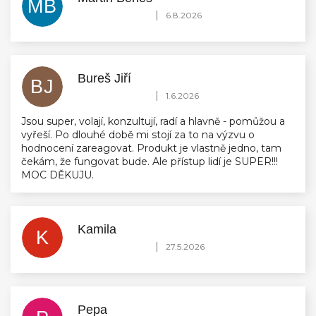
MB
Hodnocení obchodu je 5 z 5 hvězdiček.
|
6.8.2026
Bureš Jiří
BJ
Hodnocení obchodu je 5 z 5 hvězdiček.
|
1.6.2026
Jsou super, volají, konzultují, radí a hlavně - pomůžou a
vyřeší. Po dlouhé době mi stojí za to na výzvu o
hodnocení zareagovat. Produkt je vlastně jedno, tam
čekám, že fungovat bude. Ale přístup lidí je SUPER!!!
MOC DĚKUJU.
Kamila
K
Hodnocení obchodu je 5 z 5 hvězdiček.
|
27.5.2026
Pepa