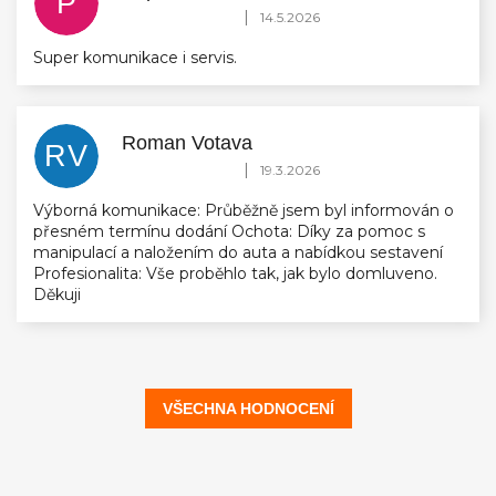
P
Hodnocení obchodu je 5 z 5 hvězdiček.
|
14.5.2026
Super komunikace i servis.
Roman Votava
RV
Hodnocení obchodu je 5 z 5 hvězdiček.
|
19.3.2026
Výborná komunikace: Průběžně jsem byl informován o
přesném termínu dodání Ochota: Díky za pomoc s
manipulací a naložením do auta a nabídkou sestavení
Profesionalita: Vše proběhlo tak, jak bylo domluveno.
Děkuji
VŠECHNA HODNOCENÍ