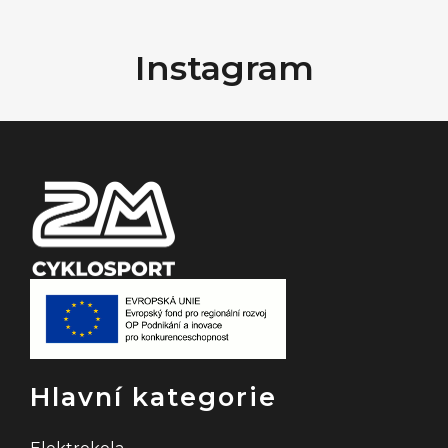
Z
á
Instagram
p
a
t
í
Hlavní kategorie