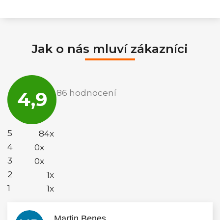
Jak o nás mluví zákazníci
Průměrné
hodnocení
4,9
86 hodnocení
obchodu
je
4,9
z
5
5
84x
hvězdiček.
4
0x
3
0x
2
1x
1
1x
Martin Benes