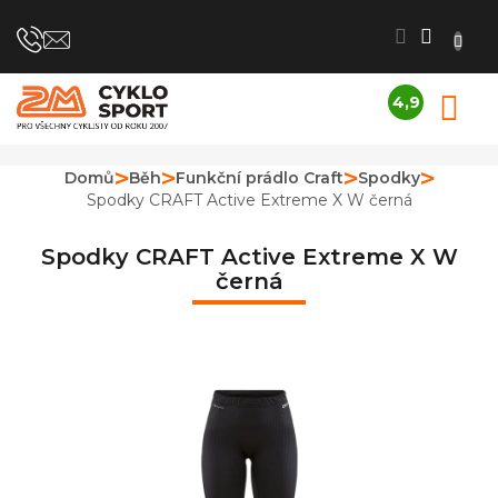
Přejít
na
obsah
4,9
N
Průměrné
K
hodnocení
obchodu
Domů
Běh
Funkční prádlo Craft
Spodky
je
Spodky CRAFT Active Extreme X W černá
4,9
z
5
Spodky CRAFT Active Extreme X W
hvězdiček.
černá