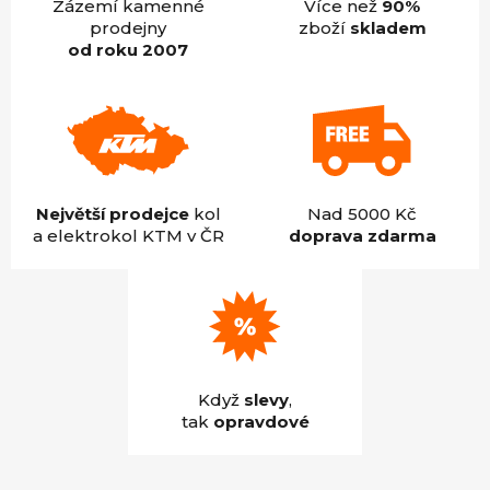
Zázemí kamenné
Více než
90%
prodejny
zboží
skladem
od roku 2007
Největší prodejce
kol
Nad 5000 Kč
a elektrokol KTM v ČR
doprava zdarma
Když
slevy
,
tak
opravdové