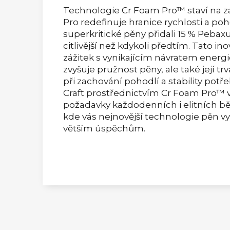
Technologie Cr Foam Pro™ staví na 
Pro redefinuje hranice rychlosti a po
superkritické pěny přidali 15 % Pebaxu,
citlivější než kdykoli předtím. Tato 
zážitek s vynikajícím návratem energ
zvyšuje pružnost pěny, ale také její 
při zachování pohodlí a stability potř
Craft prostřednictvím Cr Foam Pro™ v
požadavky každodenních i elitních bě
kde vás nejnovější technologie pěn 
větším úspěchům.