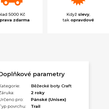
Nad 5000 Kč
Když
slevy
,
prava zdarma
tak
opravdové
Doplňkové parametry
Kategorie
:
Běžecké boty Craft
Záruka
:
2 roky
Určeno pro
:
Pánské (Unisex)
Typ povrchu
:
Trail