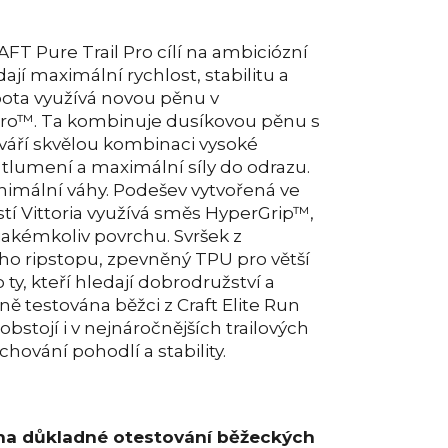
AFT Pure Trail Pro cílí na ambiciózní
dají maximální rychlost, stabilitu a
bota využívá novou pěnu v
ro™. Ta kombinuje dusíkovou pěnu s
tváří skvělou kombinaci vysoké
y tlumení a maximální síly do odrazu.
nimální váhy. Podešev vytvořená ve
tí Vittoria využívá směs HyperGrip™,
na jakémkoliv povrchu. Svršek z
o ripstopu, zpevněný TPU pro větší
 ty, kteří hledají dobrodružství a
ně testována běžci z Craft Elite Run
obstojí i v nejnáročnějších trailových
hování pohodlí a stability.
 na důkladné otestování běžeckých