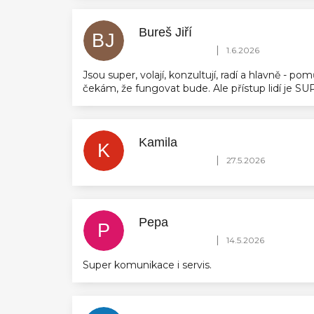
Bureš Jiří
BJ
Hodnocení obchodu je 5 z 5 hvězdič
|
1.6.2026
Jsou super, volají, konzultují, radí a hlavně - 
čekám, že fungovat bude. Ale přístup lidí je 
Kamila
K
Hodnocení obchodu je 5 z 5 hvězdič
|
27.5.2026
Pepa
P
Hodnocení obchodu je 5 z 5 hvězdič
|
14.5.2026
Super komunikace i servis.