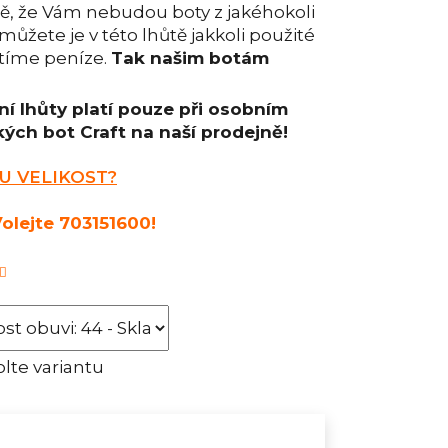
dě, že Vám nebudou boty z jakéhokoli
ůžete je v této lhůtě jakkoli použité
átíme peníze.
Tak našim botám
ní lhůty platí pouze při osobním
ých bot Craft na naší prodejně!
U VELIKOST?
olejte 703151600!
lte variantu