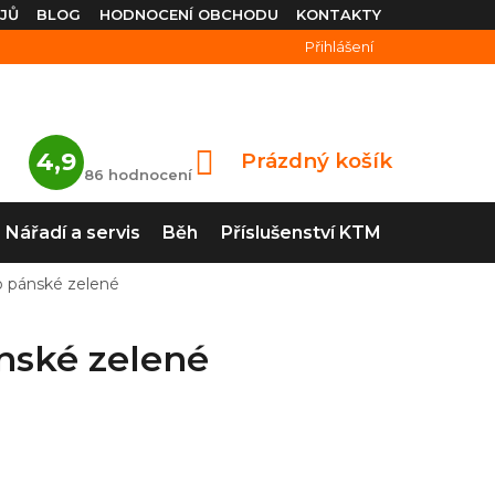
JŮ
BLOG
HODNOCENÍ OBCHODU
KONTAKTY
Přihlášení
Průměrné
4,9
Prázdný košík
NÁKUPNÍ
hodnocení
86 hodnocení
obchodu
KOŠÍK
je
4,9
Nářadí a servis
Běh
Příslušenství KTM
z
5
hvězdiček.
o pánské zelené
nské zelené