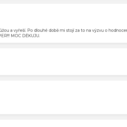
ek.
pomůžou a vyřeší. Po dlouhé době mi stojí za to na výzvu o hodnoc
SUPER!!! MOC DĚKUJU.
ek.
ek.