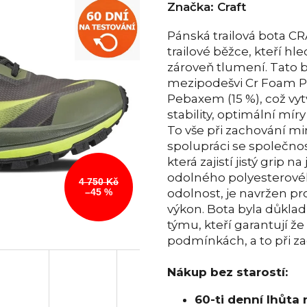
Značka:
Craft
Pánská trailová bota CR
trailové běžce, kteří hle
zároveň tlumení. Tato 
mezipodešvi Cr Foam P
Pebaxem (15 %), což vy
stability, optimální mír
To vše při zachování mi
spolupráci se společnos
která zajistí jistý grip 
odolného polyesterovéh
4 750 Kč
–45 %
odolnost, je navržen pro
výkon. Bota byla důklad
týmu, kteří garantují že 
podmínkách, a to při zac
Nákup bez starostí:
60-ti denní lhůta