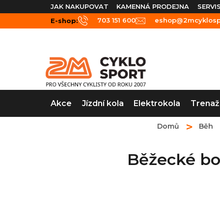
Přejít
JAK NAKUPOVAT
KAMENNÁ PRODEJNA
SERVI
na
703 151 600
eshop@2mcyklospo
E-shop:
obsah
Akce
Jízdní kola
Elektrokola
Trenaž
Domů
Běh
Běžecké bo