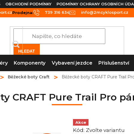
S
OBCHODNÍ PODMÍNKY
PODMÍNKY OCHRANY OSOBNÍCH ÚDA
rt.cz
739 316 634
info@2mcyklosport.cz
Prodejna:
HLEDAT
éry
Komponenty
Vybavení jezdce
Příslušenství
Běžecké boty Craft
Běžecké boty CRAFT Pure Trail Pr
ty CRAFT Pure Trail Pro pá
Akce
Kód:
Zvolte variantu