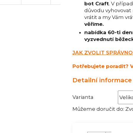
bot Craft
. V přípa
důvodu vyhovovat m
vrátit a my Vám vr
věříme.
nabídka 60-ti den
vyzvednutí běžeck
JAK ZVOLIT SPRÁVNO
Potřebujete poradit? V
Detailní informace
Varianta
Můžeme doručit do:
Zvo