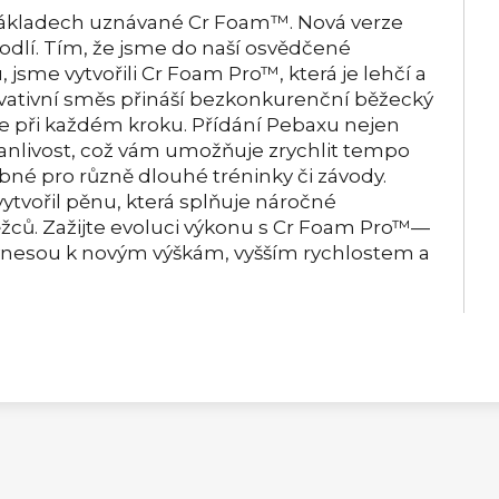
základech uznávané Cr Foam™. Nová verze
hodlí. Tím, že jsme do naší osvědčené
 jsme vytvořili Cr Foam Pro™, která je lehčí a
inovativní směs přináší bezkonkurenční běžecký
ie při každém kroku. Přídání Pebaxu nejen
trvanlivost, což vám umožňuje zrychlit tempo
ebné pro různě dlouhé tréninky či závody.
ytvořil pěnu, která splňuje náročné
žců. Zažijte evoluci výkonu s Cr Foam Pro™—
vynesou k novým výškám, vyšším rychlostem a