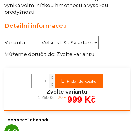
vyniká velmi nízkou hmotností a vysokou
prodyšností.
Detailní informace
Varianta
Můžeme doručit do:
Zvolte variantu
Přidat do košíku
Zvolte variantu
999 Kč
1 250 Kč
–20 %
Měrná
cena:
Hodnocení obchodu
Průměrné