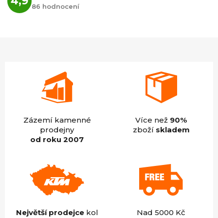
4,9
hodnocení
86 hodnocení
obchodu
je
4,9
z
5
hvězdiček.
Zázemí kamenné
Více než
90%
prodejny
zboží
skladem
od roku 2007
Největší prodejce
kol
Nad 5000 Kč