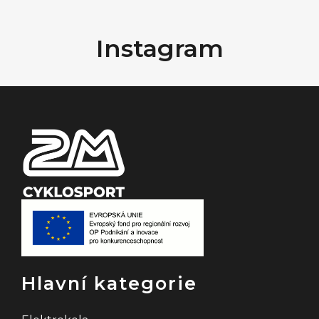
Z
á
Instagram
p
a
t
í
Hlavní kategorie