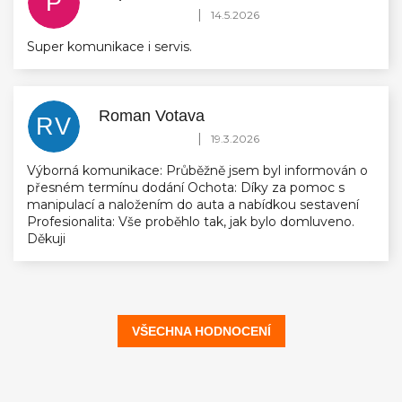
P
Hodnocení obchodu je 5 z 5 hvězdiček.
|
14.5.2026
Super komunikace i servis.
Roman Votava
RV
Hodnocení obchodu je 5 z 5 hvězdiček.
|
19.3.2026
Výborná komunikace: Průběžně jsem byl informován o
přesném termínu dodání Ochota: Díky za pomoc s
manipulací a naložením do auta a nabídkou sestavení
Profesionalita: Vše proběhlo tak, jak bylo domluveno.
Děkuji
VŠECHNA HODNOCENÍ