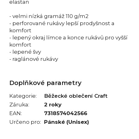
elastan
- velmi nízká gramáž 110 g/m2
- perforované rukávy lepší prodyšnost a
komfort
- lepený okraj límce a konce rukávů pro vyšší
komfort
- lepené švy
- raglánové rukávy
Doplňkové parametry
Kategorie
:
Běžecké oblečení Craft
Záruka
:
2 roky
EAN
:
7318574042566
Určeno pro
:
Pánské (Unisex)