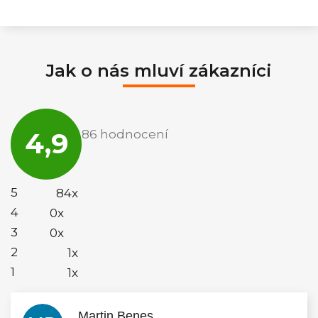
Jak o nás mluví zákazníci
Průměrné
hodnocení
4,9
86 hodnocení
obchodu
je
4,9
z
5
5
84x
hvězdiček.
4
0x
3
0x
2
1x
1
1x
Martin Benes