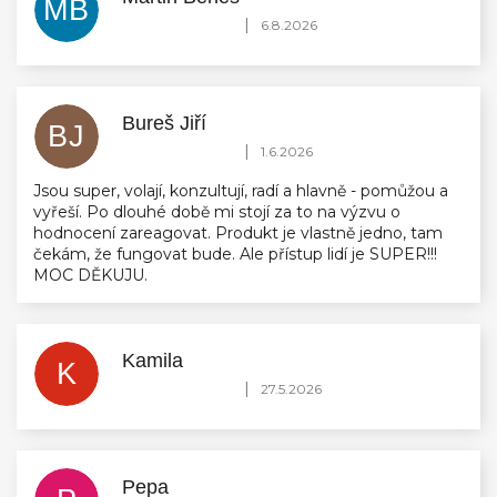
MB
Hodnocení obchodu je 5 z 5 hvězdiček.
|
6.8.2026
Bureš Jiří
BJ
Hodnocení obchodu je 5 z 5 hvězdiček.
|
1.6.2026
Jsou super, volají, konzultují, radí a hlavně - pomůžou a
vyřeší. Po dlouhé době mi stojí za to na výzvu o
hodnocení zareagovat. Produkt je vlastně jedno, tam
čekám, že fungovat bude. Ale přístup lidí je SUPER!!!
MOC DĚKUJU.
Kamila
K
Hodnocení obchodu je 5 z 5 hvězdiček.
|
27.5.2026
Pepa