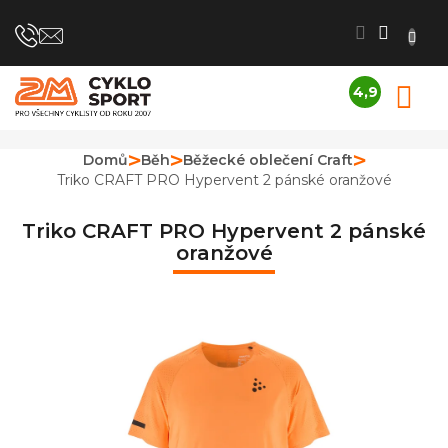
Přejít
na
obsah
4,9
N
Průměrné
K
hodnocení
obchodu
Domů
Běh
Běžecké oblečení Craft
je
Triko CRAFT PRO Hypervent 2 pánské oranžové
4,9
z
5
Triko CRAFT PRO Hypervent 2 pánské
hvězdiček.
oranžové