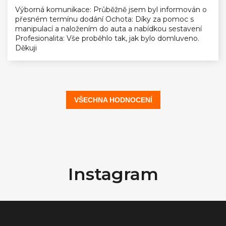
Výborná komunikace: Průběžně jsem byl informován o
přesném termínu dodání Ochota: Díky za pomoc s
manipulací a naložením do auta a nabídkou sestavení
Profesionalita: Vše proběhlo tak, jak bylo domluveno.
Děkuji
VŠECHNA HODNOCENÍ
Z
á
Instagram
p
a
t
í