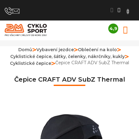
Přejít
na
obsah
4,9
N
Průměrné
K
hodnocení
obchodu
Domů
Vybavení jezdce
Oblečení na kolo
je
Cyklistické čepice, šátky, čelenky, nákrčníky, kukly
4,9
z
Čepice CRAFT ADV SubZ Thermal
Cyklistické čepice
5
hvězdiček.
Čepice CRAFT ADV SubZ Thermal