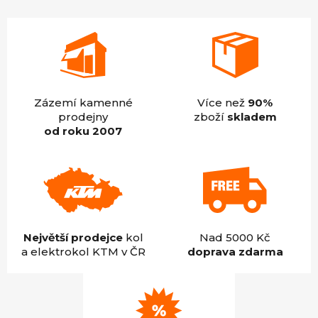
hvězdiček.
Zázemí kamenné
Více než
90%
prodejny
zboží
skladem
od roku 2007
Největší prodejce
kol
Nad 5000 Kč
a elektrokol KTM v ČR
doprava zdarma