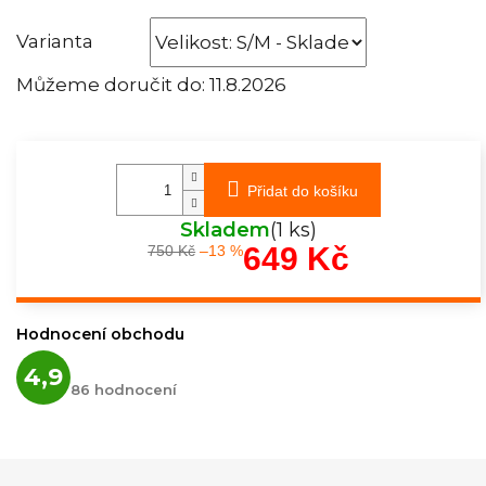
Varianta
Můžeme doručit do:
11.8.2026
Přidat do košíku
Skladem
(1 ks)
649 Kč
750 Kč
–13 %
Měrná
cena:
Hodnocení obchodu
Průměrné
4,9
hodnocení
86 hodnocení
obchodu
je
4,9
z
5