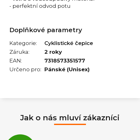
- perfektní odvod potu
Doplňkové parametry
Kategorie
:
Cyklistické čepice
Záruka
:
2 roky
EAN
:
7318573351577
Určeno pro
:
Pánské (Unisex)
Jak o nás mluví zákazníci
Průměrné