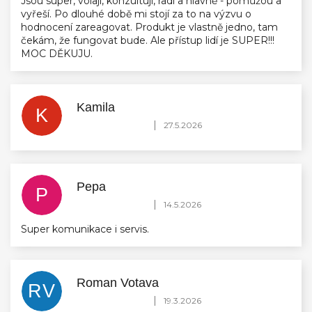
Jsou super, volají, konzultují, radí a hlavně - pomůžou a
vyřeší. Po dlouhé době mi stojí za to na výzvu o
hodnocení zareagovat. Produkt je vlastně jedno, tam
čekám, že fungovat bude. Ale přístup lidí je SUPER!!!
MOC DĚKUJU.
Kamila
K
Hodnocení obchodu je 5 z 5 hvězdiček.
|
27.5.2026
Pepa
P
Hodnocení obchodu je 5 z 5 hvězdiček.
|
14.5.2026
Super komunikace i servis.
Roman Votava
RV
Hodnocení obchodu je 5 z 5 hvězdiček.
|
19.3.2026