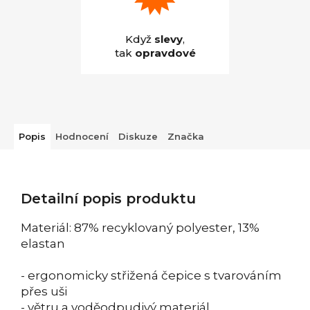
Když
slevy
,
tak
opravdové
Popis
Hodnocení
Diskuze
Značka
Detailní popis produktu
Materiál: 87% recyklovaný polyester, 13%
elastan
- ergonomicky střižená čepice s tvarováním
přes uši
- větru a voděodpudivý materiál