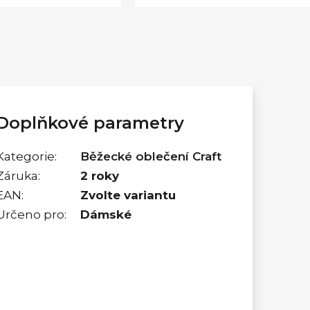
Doplňkové parametry
Kategorie
:
Běžecké oblečení Craft
Záruka
:
2 roky
EAN
:
Zvolte variantu
Určeno pro
:
Dámské