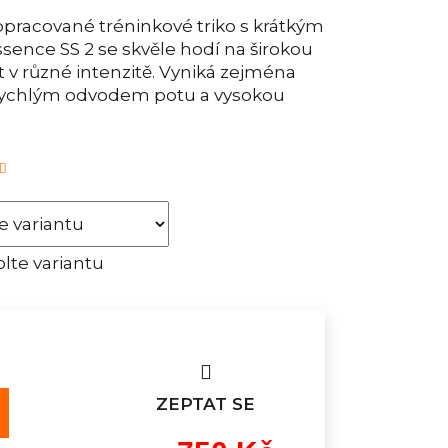
opracované tréninkové triko s krátkým
nce SS 2 se skvěle hodí na širokou
t v různé intenzitě. Vyniká zejména
 rychlým odvodem potu a vysokou
lte variantu
ZEPTAT SE