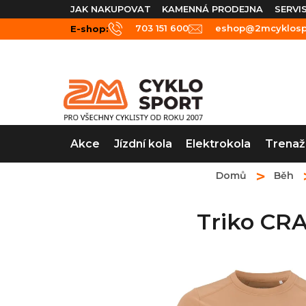
Přejít
JAK NAKUPOVAT
KAMENNÁ PRODEJNA
SERVI
na
703 151 600
eshop@2mcyklospo
E-shop:
obsah
Akce
Jízdní kola
Elektrokola
Trenaž
Domů
Běh
Triko CR