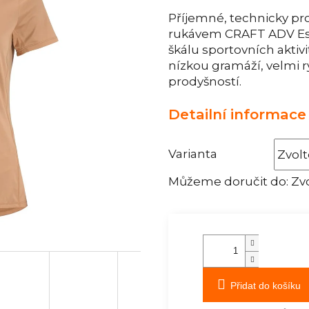
Příjemné, technicky pr
rukávem CRAFT ADV Esse
škálu sportovních aktivi
nízkou gramáží, velmi
prodyšností.
Detailní informace
Varianta
Můžeme doručit do:
Zvo
Přidat do košíku