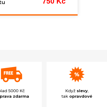
750 Kč
tu
Měrná
cena:
Nad 5000 Kč
Když
slevy
,
prava zdarma
tak
opravdové