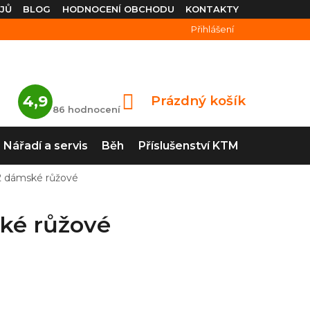
JŮ
BLOG
HODNOCENÍ OBCHODU
KONTAKTY
Přihlášení
Průměrné
4,9
Prázdný košík
NÁKUPNÍ
hodnocení
86 hodnocení
obchodu
KOŠÍK
je
4,9
Nářadí a servis
Běh
Příslušenství KTM
z
5
hvězdiček.
2 dámské růžové
ké růžové