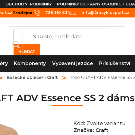
S
OBCHODNÍ PODMÍNKY
PODMÍNKY OCHRANY OSOBNÍCH ÚDA
rt.cz
739 316 634
info@2mcyklosport.cz
Prodejna:
HLEDAT
éry
Komponenty
Vybavení jezdce
Příslušenství
Běžecké oblečení Craft
Triko CRAFT ADV Essence SS 
AFT ADV Essence SS 2 dáms
Kód:
Zvolte variantu
Značka:
Craft