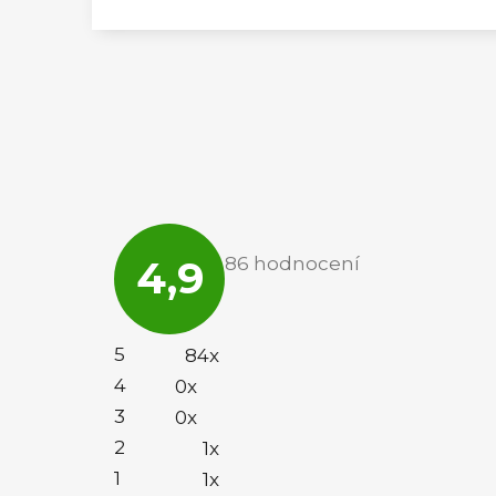
Průměrné
hodnocení
4,9
86 hodnocení
obchodu
je
4,9
z
5
5
84x
hvězdiček.
4
0x
3
0x
2
1x
1
1x