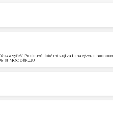
ek.
ek.
pomůžou a vyřeší. Po dlouhé době mi stojí za to na výzvu o hodnoc
SUPER!!! MOC DĚKUJU.
ek.