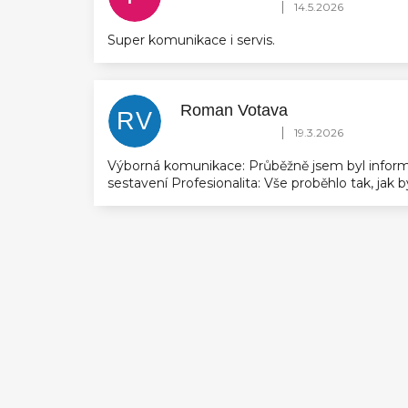
Hodnocení obchodu je 5 z 5 hvězdič
|
14.5.2026
Super komunikace i servis.
Roman Votava
RV
Hodnocení obchodu je 5 z 5 hvězdič
|
19.3.2026
Výborná komunikace: Průběžně jsem byl inform
sestavení Profesionalita: Vše proběhlo tak, jak
Z
á