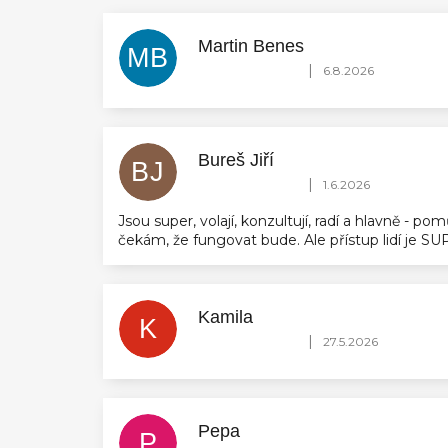
Martin Benes
MB
Hodnocení obchodu je 5 z 5 hvězdič
|
6.8.2026
Bureš Jiří
BJ
Hodnocení obchodu je 5 z 5 hvězdič
|
1.6.2026
Jsou super, volají, konzultují, radí a hlavně - 
čekám, že fungovat bude. Ale přístup lidí je 
Kamila
K
Hodnocení obchodu je 5 z 5 hvězdič
|
27.5.2026
Pepa
P