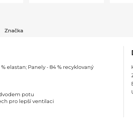
Značka
9 % elastan; Panely - 84 % recyklovaný
 odvodem potu
h pro lepší ventilaci