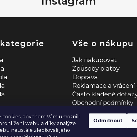
Instagram
 kategorie
Vše o nákupu
la
Jak nakupovat
la
Způsoby platby
ola
Doprava
la
Reklamace a vrácení 
la
Často kladené dotaz
Obchodní podmínky
lňky
Zásady ochrany osob
 cookies, abychom Vám umožnili
Odmítnout
S
rohlížení webu a díky analýze
bu neustále zlepšovali jeho
kon a použitelnost. Více