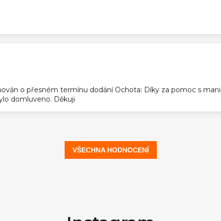
ek.
ek.
ován o přesném termínu dodání Ochota: Díky za pomoc s manip
 bylo domluveno. Děkuji
VŠECHNA HODNOCENÍ