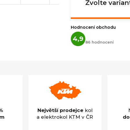
Zvolte varian
Hodnocení obchodu
Průměrné
4,9
hodnocení
86 hodnocení
obchodu
je
4,9
z
5
hvězdiček.
%
Největší prodejce
kol
em
a elektrokol KTM v ČR
do