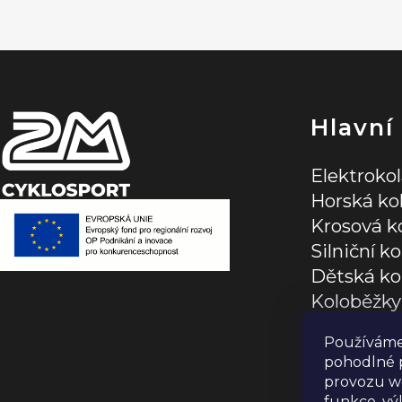
p
a
t
í
Hlavní
Elektroko
Horská ko
Krosová k
Silniční ko
Dětská ko
Koloběžky
Jízdní dop
Používáme
pohodlné p
provozu we
funkce, vý