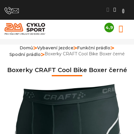
Přejít
na
obsah
4,9
N
Průměrné
K
hodnocení
obchodu
Domů
Vybavení jezdce
Funkční prádlo
je
Boxerky CRAFT Cool Bike Boxer černé
Spodní prádlo
4,9
z
5
Boxerky CRAFT Cool Bike Boxer černé
hvězdiček.