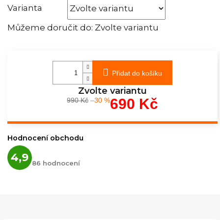
Varianta
Můžeme doručit do:
Zvolte variantu
Přidat do košíku
Zvolte variantu
690 Kč
990 Kč
–30 %
Měrná
cena:
Hodnocení obchodu
Průměrné
4,9
hodnocení
86 hodnocení
obchodu
je
4,9
z
5
hvězdiček.