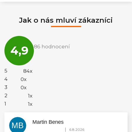
Jak o nás mluví zákazníci
Průměrné
hodnocení
4,9
86 hodnocení
obchodu
je
4,9
z
5
5
84x
hvězdiček.
4
0x
3
0x
2
1x
1
1x
Martin Benes
MB
Hodnocení obchodu je 5 z 5 hvězdiček.
|
6.8.2026