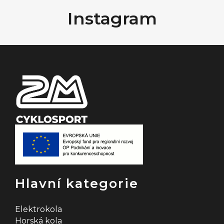
á
Instagram
p
a
t
í
Hlavní kategorie
Elektrokola
Horská kola