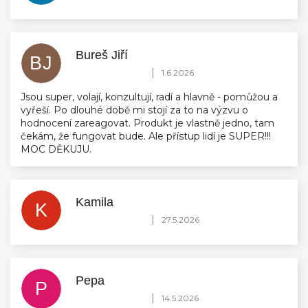
Bureš Jiří
BJ
Hodnocení obchodu je 5 z 5 hvězdiček.
|
1.6.2026
Jsou super, volají, konzultují, radí a hlavně - pomůžou a
vyřeší. Po dlouhé době mi stojí za to na výzvu o
hodnocení zareagovat. Produkt je vlastně jedno, tam
čekám, že fungovat bude. Ale přístup lidí je SUPER!!!
MOC DĚKUJU.
Kamila
K
Hodnocení obchodu je 5 z 5 hvězdiček.
|
27.5.2026
Pepa
P
Hodnocení obchodu je 5 z 5 hvězdiček.
|
14.5.2026