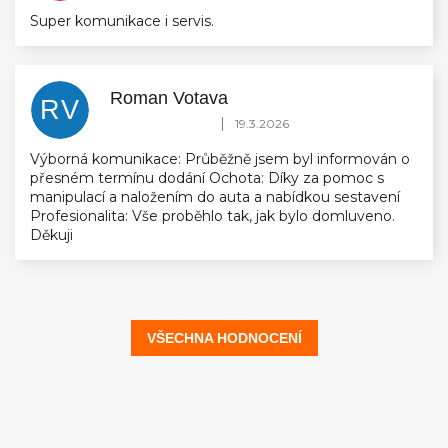
Super komunikace i servis.
Roman Votava
RV
Hodnocení obchodu je 5 z 5 hvězdiček.
|
19.3.2026
Výborná komunikace: Průběžně jsem byl informován o
přesném termínu dodání Ochota: Díky za pomoc s
manipulací a naložením do auta a nabídkou sestavení
Profesionalita: Vše proběhlo tak, jak bylo domluveno.
Děkuji
VŠECHNA HODNOCENÍ
Z