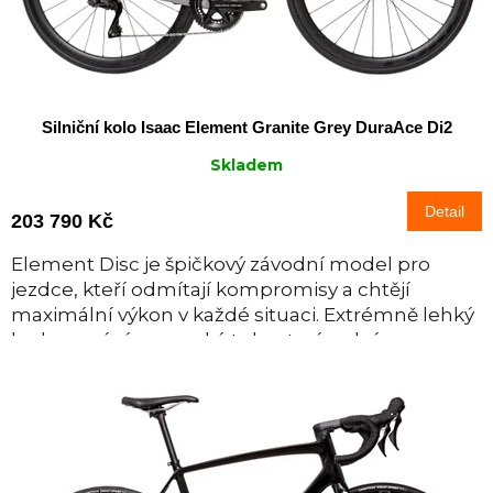
u
k
t
ů
Silniční kolo Isaac Element Granite Grey DuraAce Di2
Skladem
Detail
203 790 Kč
Element Disc je špičkový závodní model pro
jezdce, kteří odmítají kompromisy a chtějí
maximální výkon v každé situaci. Extrémně lehký
karbonový rám, vysoká tuhost, závodní...