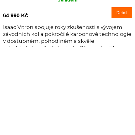
Detail
64 990 Kč
Isaac Vitron spojuje roky zkušeností s vývojem
závodních kol a pokročilé karbonové technologie
v dostupném, pohodlném a skvěle
ovladatelném silničním kole. Díky materiálu
Isaac...