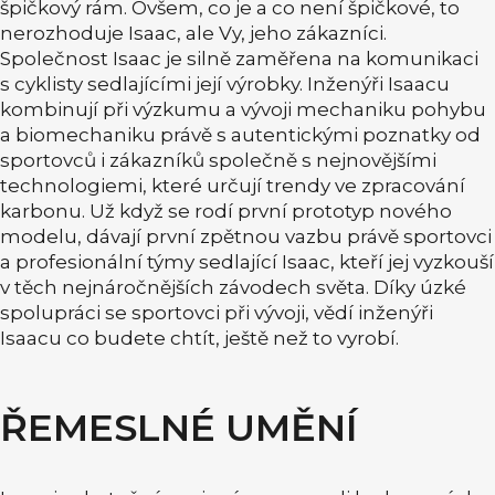
špičkový rám. Ovšem, co je a co není špičkové, to
nerozhoduje Isaac, ale Vy, jeho zákazníci.
Společnost Isaac je silně zaměřena na komunikaci
s cyklisty sedlajícími její výrobky. Inženýři Isaacu
kombinují při výzkumu a vývoji mechaniku pohybu
a biomechaniku právě s autentickými poznatky od
sportovců i zákazníků společně s nejnovějšími
technologiemi, které určují trendy ve zpracování
karbonu. Už když se rodí první prototyp nového
modelu, dávají první zpětnou vazbu právě sportovci
a profesionální týmy sedlající Isaac, kteří jej vyzkouší
v těch nejnáročnějších závodech světa. Díky úzké
spolupráci se sportovci při vývoji, vědí inženýři
Isaacu co budete chtít, ještě než to vyrobí.
ŘEMESLNÉ UMĚNÍ