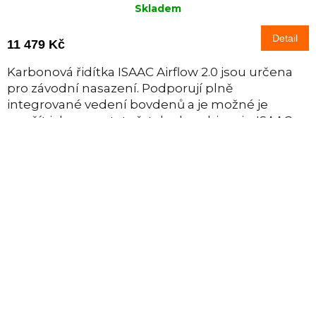
Skladem
Detail
11 479 Kč
Karbonová řidítka ISAAC Airflow 2.0 jsou určena
pro závodní nasazení. Podporují plně
integrované vedení bovdenů a je možné je
použít jak samostatně, tak v kombinaci s ISAAC
Full...