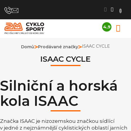
Přejít
na
obsah
4,9
N
Průměrné
K
hodnocení
obchodu
ISAAC CYCLE
Domů
Prodávané značky
je
4,9
ISAAC CYCLE
z
5
hvězdiček.
Silniční a horská
kola ISAAC
Značka ISAAC je nizozemskou značkou sídlící
v jedné z nejznámnější cyklistických oblastí jarních