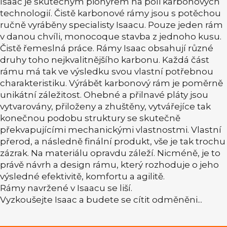
Isaac je skutečným pionýrem na poli karbonových
technologií. Čistě karbonové rámy jsou s potěchou
ručně vyráběny specialisty Isaacu. Pouze jeden rám
v danou chvíli, monocoque stavba z jednoho kusu.
Čistě řemeslná práce. Rámy Isaac obsahují různé
druhy toho nejkvalitnějšího karbonu. Každá část
rámu má tak ve výsledku svou vlastní potřebnou
charakteristiku. Výrábět karbonový rám je poměrně
unikátní záležitost. Ohebné a přilnavé pláty jsou
vytvarovány, přiloženy a zhuštěny, vytvářejíce tak
konečnou podobu struktury se skutečně
překvapujícími mechanickými vlastnostmi. Vlastní
přerod, a následně finální produkt, vše je tak trochu
zázrak. Na materiálu opravdu záleží. Nicméně, je to
právě návrh a design rámu, který rozhoduje o jeho
výsledné efektivitě, komfortu a agilitě.
Rámy navržené v Isaacu se liší.
Vyzkoušejte Isaac a budete se cítit odměněni...