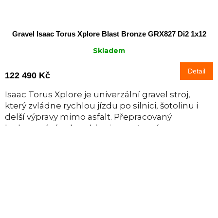
Gravel Isaac Torus Xplore Blast Bronze GRX827 Di2 1x12
Skladem
Detail
122 490 Kč
Isaac Torus Xplore je univerzální gravel stroj,
který zvládne rychlou jízdu po silnici, šotolinu i
delší výpravy mimo asfalt. Přepracovaný
karbonový rám kombinuje sportovní...