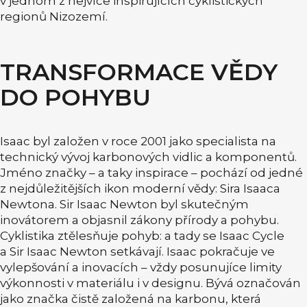
v jednom z nejvíce inspirujících cyklistických
regionů Nizozemí.
TRANSFORMACE VĚDY
DO POHYBU
Isaac byl založen v roce 2001 jako specialista na
technický vývoj karbonových vidlic a komponentů.
Jméno značky – a taky inspirace – pochází od jedné
z nejdůležitějších ikon moderní vědy: Sira Isaaca
Newtona. Sir Isaac Newton byl skutečným
inovátorem a objasnil zákony přírody a pohybu.
Cyklistika ztělesňuje pohyb: a tady se Isaac Cycle
a Sir Isaac Newton setkávají. Isaac pokračuje ve
vylepšování a inovacích – vždy posunujíce limity
výkonnosti v materiálu i v designu. Bývá označován
jako značka čistě založená na karbonu, která