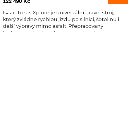
122 490 Kč
Isaac Torus Xplore je univerzální gravel stroj,
který zvládne rychlou jízdu po silnici, šotolinu i
delší výpravy mimo asfalt. Přepracovaný
karbonový rám kombinuje sportovní...