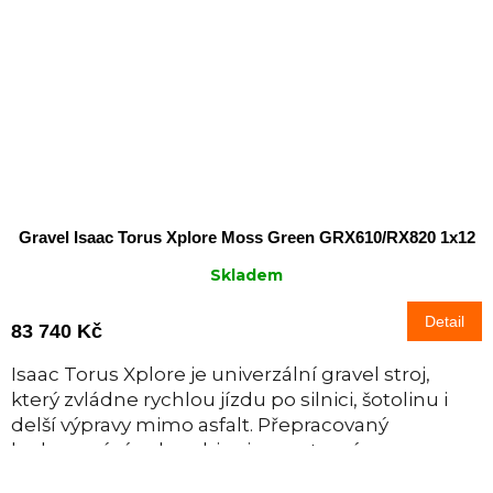
Gravel Isaac Torus Xplore Moss Green GRX610/RX820 1x12
Skladem
Detail
83 740 Kč
Isaac Torus Xplore je univerzální gravel stroj,
který zvládne rychlou jízdu po silnici, šotolinu i
delší výpravy mimo asfalt. Přepracovaný
karbonový rám kombinuje sportovní...