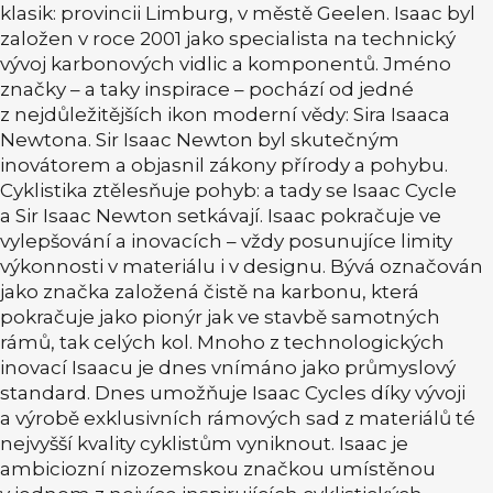
klasik: provincii Limburg, v městě Geelen. Isaac byl
založen v roce 2001 jako specialista na technický
vývoj karbonových vidlic a komponentů. Jméno
značky – a taky inspirace – pochází od jedné
z nejdůležitějších ikon moderní vědy: Sira Isaaca
Newtona. Sir Isaac Newton byl skutečným
inovátorem a objasnil zákony přírody a pohybu.
Cyklistika ztělesňuje pohyb: a tady se Isaac Cycle
a Sir Isaac Newton setkávají. Isaac pokračuje ve
vylepšování a inovacích – vždy posunujíce limity
výkonnosti v materiálu i v designu. Bývá označován
jako značka založená čistě na karbonu, která
pokračuje jako pionýr jak ve stavbě samotných
rámů, tak celých kol. Mnoho z technologických
inovací Isaacu je dnes vnímáno jako průmyslový
standard. Dnes umožňuje Isaac Cycles díky vývoji
a výrobě exklusivních rámových sad z materiálů té
nejvyšší kvality cyklistům vyniknout. Isaac je
ambiciozní nizozemskou značkou umístěnou