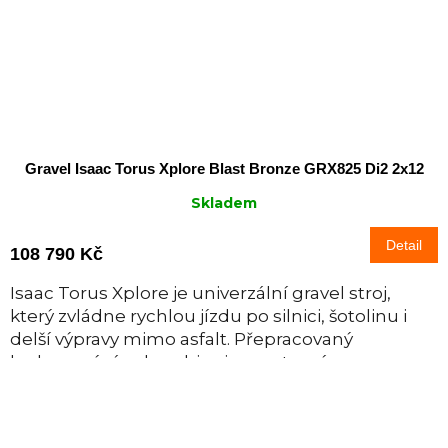
Gravel Isaac Torus Xplore Blast Bronze GRX825 Di2 2x12
Skladem
Detail
108 790 Kč
Isaac Torus Xplore je univerzální gravel stroj,
který zvládne rychlou jízdu po silnici, šotolinu i
delší výpravy mimo asfalt. Přepracovaný
karbonový rám kombinuje sportovní...