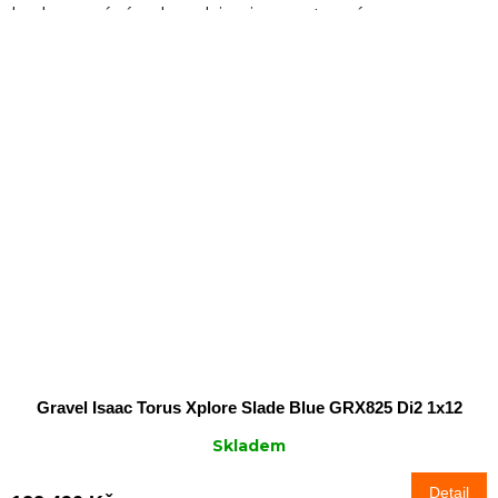
karbonový rám kombinuje sportovní...
Gravel Isaac Torus Xplore Slade Blue GRX825 Di2 1x12
Skladem
Detail