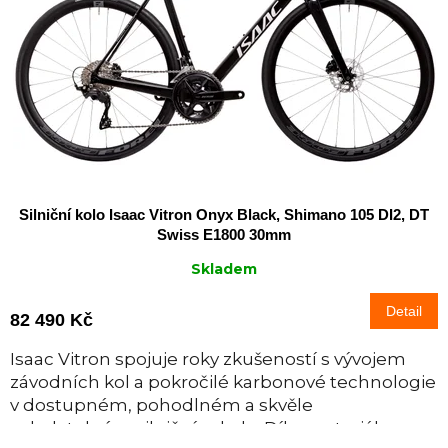
Silniční kolo Isaac Vitron Onyx Black, Shimano 105 DI2, DT
Swiss E1800 30mm
Skladem
Detail
82 490 Kč
Isaac Vitron spojuje roky zkušeností s vývojem
závodních kol a pokročilé karbonové technologie
v dostupném, pohodlném a skvěle
ovladatelném silničním kole. Díky materiálu