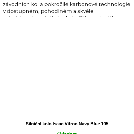
závodních kol a pokročilé karbonové technologie
v dostupném, pohodlném a skvěle
ovladatelném silničním kole. Díky materiálu
Isaac...
Silniční kolo Isaac Vitron Navy Blue 105
Skladem