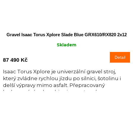
Gravel Isaac Torus Xplore Slade Blue GRX610/RX820 2x12
Skladem
Detail
87 490 Kč
Isaac Torus Xplore je univerzální gravel stroj,
který zvládne rychlou jízdu po silnici, šotolinu i
delší výpravy mimo asfalt. Přepracovaný
karbonový rám kombinuje sportovní...