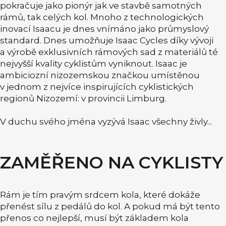
pokračuje jako pionýr jak ve stavbě samotných
rámů, tak celých kol. Mnoho z technologických
inovací Isaacu je dnes vnímáno jako průmyslový
standard. Dnes umožňuje Isaac Cycles díky vývoji
a výrobě exklusivních rámových sad z materiálů té
nejvyšší kvality cyklistům vyniknout. Isaac je
ambiciozní nizozemskou značkou umístěnou
v jednom z nejvíce inspirujících cyklistických
regionů Nizozemí: v provincii Limburg.
V duchu svého jména vyzývá Isaac všechny živly...
ZAMĚŘENO NA CYKLISTY
Rám je tím pravým srdcem kola, které dokáže
přenést sílu z pedálů do kol. A pokud má být tento
přenos co nejlepší, musí být základem kola