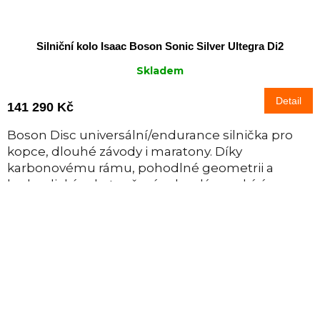
Silniční kolo Isaac Boson Sonic Silver Ultegra Di2
Skladem
Detail
141 290 Kč
Boson Disc universální/endurance silnička pro
kopce, dlouhé závody i maratony. Díky
karbonovému rámu, pohodlné geometrii a
hydraulickým kotoučovým brzdám nabízí
maximální...