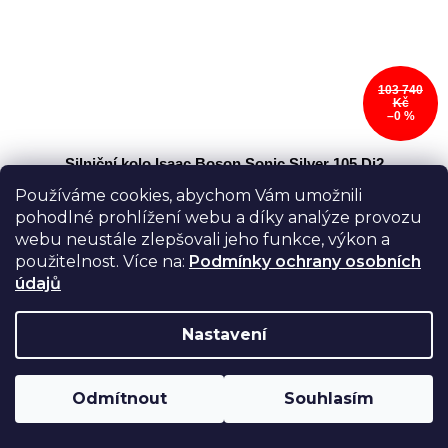
103 740
Kč
–0 %
Silniční kolo Isaac Boson Sonic Silver 105 Di2
Používáme cookies, abychom Vám umožnili
Skladem
pohodlné prohlížení webu a díky analýze provozu
webu neustále zlepšovali jeho funkce, výkon a
Detail
103 096,50 Kč
použitelnost. Více na:
Podmínky ochrany osobních
údajů
Boson Disc universální/endurance silnička pro
kopce, dlouhé závody i maratony. Díky
karbonovému rámu, pohodlné geometrii a
Nastavení
hydraulickým kotoučovým brzdám nabízí
maximální...
Odmítnout
Souhlasím