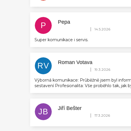
Pepa
P
Hodnocení obchodu je 5 z 5 hvězdič
|
14.5.2026
Super komunikace i servis.
Roman Votava
RV
Hodnocení obchodu je 5 z 5 hvězdič
|
19.3.2026
Výborná komunikace: Průběžně jsem byl inform
sestavení Profesionalita: Vše proběhlo tak, jak
Jiří Bešter
JB
Hodnocení obchodu je 5 z 5 hvězdič
|
17.3.2026