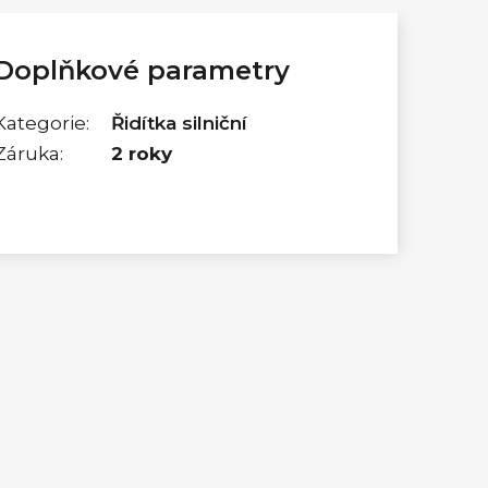
Doplňkové parametry
Kategorie
:
Řidítka silniční
Záruka
:
2 roky