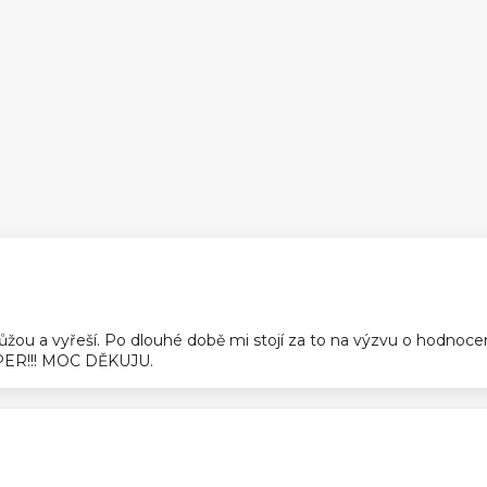
ek.
pomůžou a vyřeší. Po dlouhé době mi stojí za to na výzvu o hodnoc
SUPER!!! MOC DĚKUJU.
ek.