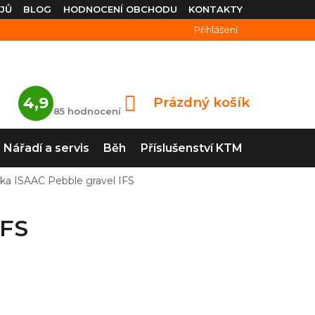
JŮ
BLOG
HODNOCENÍ OBCHODU
KONTAKTY
Přihlášení
Průměrné
4,9
Prázdný košík
NÁKUPNÍ
hodnocení
85 hodnocení
obchodu
KOŠÍK
je
4,9
Nářadí a servis
Běh
Příslušenství KTM
z
5
hvězdiček.
tka ISAAC Pebble gravel IFS
IFS