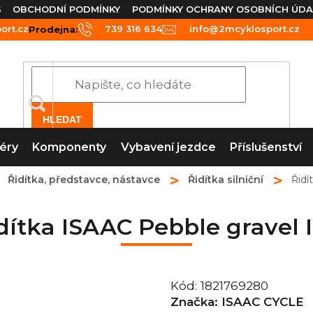
S
OBCHODNÍ PODMÍNKY
PODMÍNKY OCHRANY OSOBNÍCH ÚDA
rt.cz
739 316 634
info@2mcyklosport.cz
Prodejna:
HLEDAT
éry
Komponenty
Vybavení jezdce
Příslušenství
Řidítka, představce, nástavce
Řidítka silniční
Řidí
dítka ISAAC Pebble gravel 
Kód:
1821769280
Značka:
ISAAC CYCLE