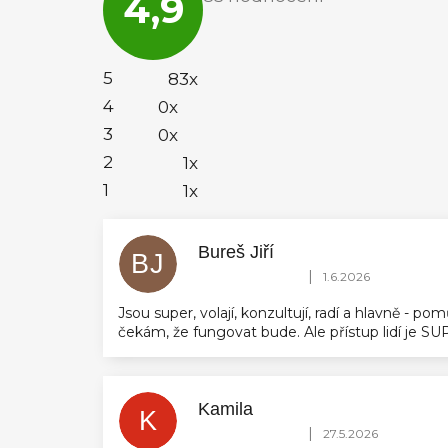
4,9
obchodu
je
4,9
z
5
5
83x
hvězdiček.
4
0x
3
0x
2
1x
1
1x
Bureš Jiří
BJ
Hodnocení obchodu je 5 z 5 hvězdič
|
1.6.2026
Jsou super, volají, konzultují, radí a hlavně - 
čekám, že fungovat bude. Ale přístup lidí je 
Kamila
K
Hodnocení obchodu je 5 z 5 hvězdič
|
27.5.2026