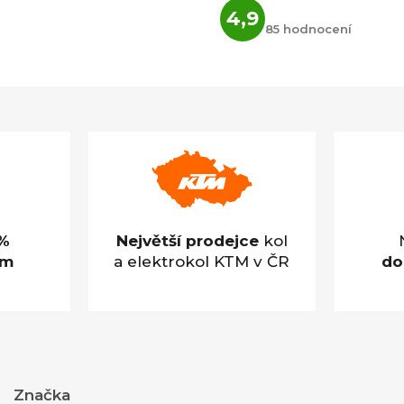
Průměrné
4,9
hodnocení
85 hodnocení
obchodu
je
4,9
z
5
hvězdiček.
%
Největší prodejce
kol
em
a elektrokol KTM v ČR
do
Značka