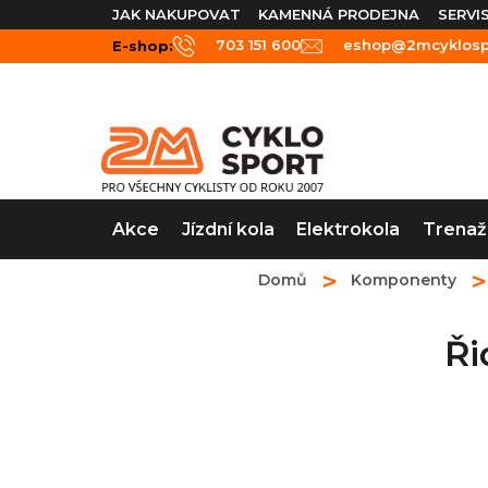
Přejít
JAK NAKUPOVAT
KAMENNÁ PRODEJNA
SERVI
na
703 151 600
eshop@2mcyklospo
E-shop:
obsah
Akce
Jízdní kola
Elektrokola
Trenaž
Domů
Komponenty
Ři