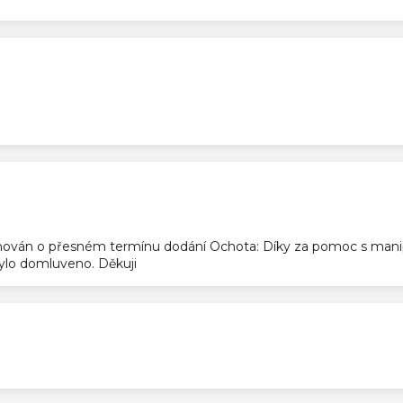
ek.
ek.
ován o přesném termínu dodání Ochota: Díky za pomoc s manip
 bylo domluveno. Děkuji
ek.