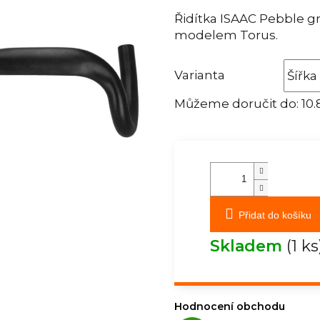
Řidítka ISAAC Pebble g
modelem Torus.
Varianta
Můžeme doručit do:
10.
Přidat do košíku
Skladem
(1 ks
Hodnocení obchodu