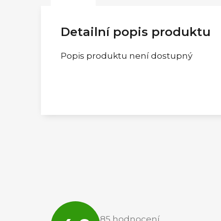
Detailní popis produktu
Popis produktu není dostupný
Průměrné
hodnocení
85 hodnocení