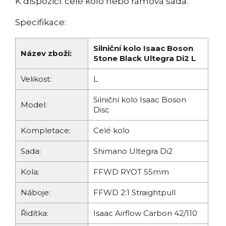
K dispozici: celé kolo nebo rámová sada.
Specifikace:
Silniční kolo Isaac Boson
Název zboží:
Stone Black Ultegra Di2 L
Velikost:
L
Silniční kolo Isaac Boson
Model:
Disc
Kompletace:
Celé kolo
Sada:
Shimano Ultegra Di2
Kola:
FFWD RYOT 55mm
Náboje:
FFWD 2:1 Straightpull
Řidítka:
Isaac Airflow Carbon 42/110