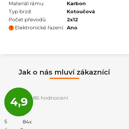
Materiál rámu
:
Karbon
Typ brzd
:
Kotoučová
Počet převodů
:
2x12
Elektronické řazení
:
Ano
?
Jak o nás mluví zákazníci
Průměrné
hodnocení
4,9
86 hodnocení
obchodu
je
4,9
z
5
5
84x
hvězdiček.