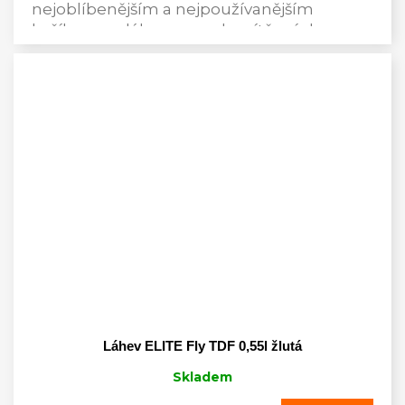
nejoblíbenějším a nejpoužívanějším
košíkem na láhev v mnoha vítězných
závodech Pro Tour...
Láhev ELITE Fly TDF 0,55l žlutá
Skladem