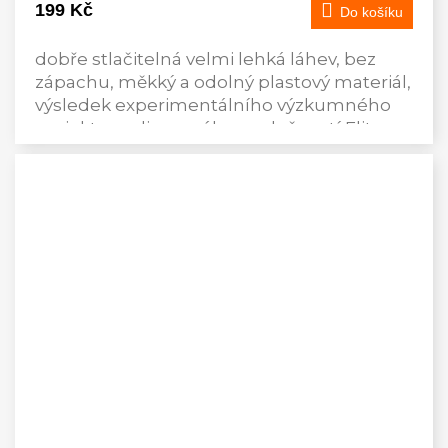
199 Kč
Do košíku
dobře stlačitelná velmi lehká láhev, bez
zápachu, měkký a odolný plastový materiál,
výsledek experimentálního výzkumného
projektu realizovaného společností Elite,
neobsahuje...