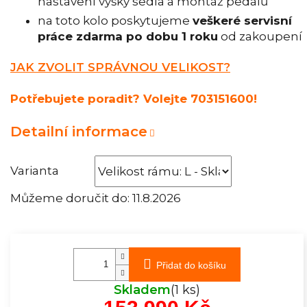
nastavení výšky sedla a montáž pedálů
na toto kolo poskytujeme
veškeré servisní
práce zdarma po dobu 1 roku
od zakoupení
JAK ZVOLIT SPRÁVNOU VELIKOST?
Potřebujete poradit? Volejte 703151600!
Detailní informace
Varianta
Můžeme doručit do:
11.8.2026
Přidat do košíku
Skladem
(1 ks)