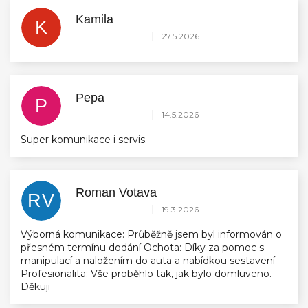
Kamila
K
Hodnocení obchodu je 5 z 5 hvězdiček.
|
27.5.2026
Pepa
P
Hodnocení obchodu je 5 z 5 hvězdiček.
|
14.5.2026
Super komunikace i servis.
Roman Votava
RV
Hodnocení obchodu je 5 z 5 hvězdiček.
|
19.3.2026
Výborná komunikace: Průběžně jsem byl informován o
přesném termínu dodání Ochota: Díky za pomoc s
manipulací a naložením do auta a nabídkou sestavení
Profesionalita: Vše proběhlo tak, jak bylo domluveno.
Děkuji