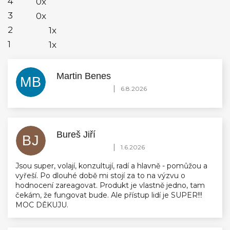
4
0x
3
0x
2
1x
1
1x
Martin Benes
MB
Hodnocení obchodu je 5 z 5 hvězdiček.
|
6.8.2026
Bureš Jiří
BJ
Hodnocení obchodu je 5 z 5 hvězdiček.
|
1.6.2026
Jsou super, volají, konzultují, radí a hlavně - pomůžou a
vyřeší. Po dlouhé době mi stojí za to na výzvu o
hodnocení zareagovat. Produkt je vlastně jedno, tam
čekám, že fungovat bude. Ale přístup lidí je SUPER!!!
MOC DĚKUJU.