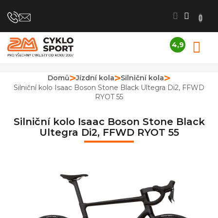
Přejít
na
obsah
4,9
N
Průměrné
K
hodnocení
obchodu
Domů
Jízdní kola
Silniční kola
je
Silniční kolo Isaac Boson Stone Black Ultegra Di2, FFWD
4,9
RYOT 55
z
5
hvězdiček.
Silniční kolo Isaac Boson Stone Black
Ultegra Di2, FFWD RYOT 55