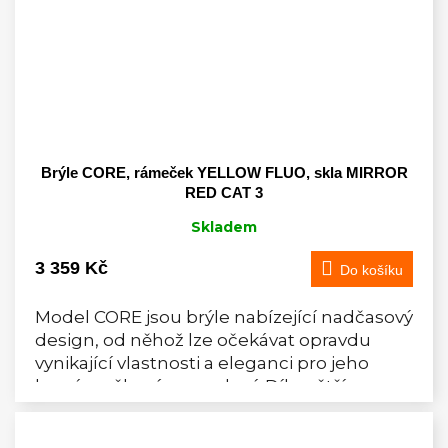
Brýle CORE, rámeček YELLOW FLUO, skla MIRROR
RED CAT 3
Skladem
3 359 Kč
Do košíku
Model CORE jsou brýle nabízející nadčasový
design, od něhož lze očekávat opravdu
vynikající vlastnosti a eleganci pro jeho
bezrámečkové provedení. Díky větším
rozměrům poskytuje...