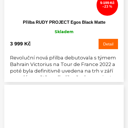
5 199 Kč
–23 %
Přilba RUDY PROJECT Egos Black Matte
Skladem
3 999 Kč
Detail
Revoluční nová přilba debutovala s týmem
Bahrain Victorius na Tour de France 2022 a
poté byla definitivně uvedena na trh v září
na celém světě a odhalila všechny varianty
a...