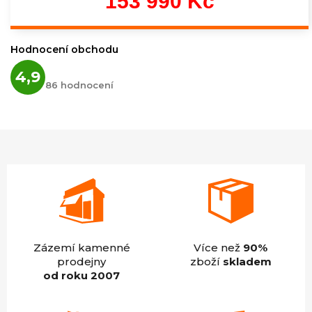
153 990 Kč
Měrná
cena:
Hodnocení obchodu
Průměrné
4,9
hodnocení
86 hodnocení
obchodu
je
4,9
z
5
hvězdiček.
Zázemí kamenné
Více než
90%
prodejny
zboží
skladem
od roku 2007