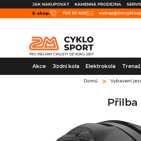
Přejít
JAK NAKUPOVAT
KAMENNÁ PRODEJNA
SERVI
na
703 151 600
eshop@2mcyklospo
E-shop:
obsah
Akce
Jízdní kola
Elektrokola
Trenaž
Domů
Vybavení jez
Přilb