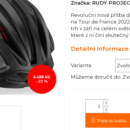
Značka:
RUDY PROJE
Revoluční nová přilba 
na Tour de France 2022 
trh v září na celém svět
které z ní činí skutečn
Detailní informace
Varianta
Můžeme doručit do:
Zvo
5 199 Kč
–23 %
Přidat do košíku