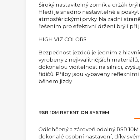
Široký nastavitelný zorník a držák brýl
Hledí je snadno nastavitelné a posky
atmosférickými prvky. Na zadní straně
řešením pro efektivní držení brýlí při j
HIGH VIZ COLORS
Bezpečnost jezdců je jedním z hlavní
vyrobeny z nejkvalitnějších materiálů, 
dokonalou viditelnost na silnici, zvyš
řidičů. Přilby jsou vybaveny reflexními
během jízdy.
RSR 10M RETENTION SYSTEM
Odlehčený a zároveň odolný RSR 10M 
dokonalé osobní nastavení, díky sv