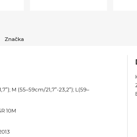
Značka
1,7”); M (55–59cm/21,7”-23,2”); L(59–
SR 10M
2013