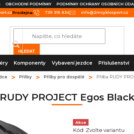
S
OBCHODNÍ PODMÍNKY
PODMÍNKY OCHRANY OSOBNÍCH ÚDA
rt.cz
739 316 634
info@2mcyklosport.cz
Prodejna:
HLEDAT
éry
Komponenty
Vybavení jezdce
Příslušenství
dce
Přilby
Přilby pro dospělé
Přilba RUDY PRO
a RUDY PROJECT Egos Black
Akce
Kód:
Zvolte variantu