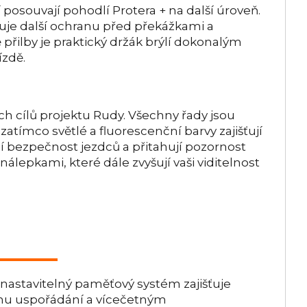
í posouvají pohodlí Protera + na další úroveň.
tuje další ochranu před překážkami a
 přilby je praktický držák brýlí dokonalým
ízdě.
ch cílů projektu Rudy. Všechny řady jsou
zatímco světlé a fluorescenční barvy zajišťují
ují bezpečnost jezdců a přitahují pozornost
 nálepkami, které dále zvyšují vaši viditelnost
nastavitelný paměťový systém zajišťuje
ému uspořádání a vícečetným