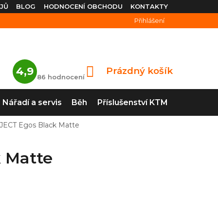
JŮ
BLOG
HODNOCENÍ OBCHODU
KONTAKTY
Přihlášení
Průměrné
4,9
Prázdný košík
NÁKUPNÍ
hodnocení
86 hodnocení
obchodu
KOŠÍK
je
4,9
Nářadí a servis
Běh
Příslušenství KTM
z
5
hvězdiček.
JECT Egos Black Matte
 Matte