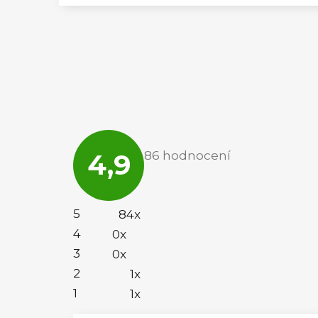
Průměrné
hodnocení
4,9
86 hodnocení
obchodu
je
4,9
z
5
5
84x
hvězdiček.
4
0x
3
0x
2
1x
1
1x