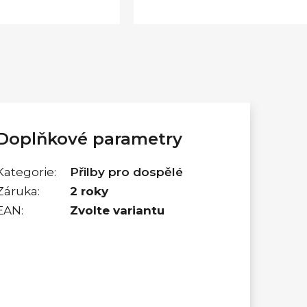
Doplňkové parametry
Kategorie
:
Přilby pro dospělé
Záruka
:
2 roky
EAN
:
Zvolte variantu