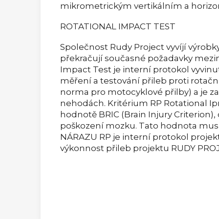
mikrometrickým vertikálním a horizon
ROTATIONAL IMPACT TEST
Společnost Rudy Project vyvíjí výrobky
překračují současné požadavky mezi
Impact Test je interní protokol vyvin
měření a testování přileb proti rotač
norma pro motocyklové přilby) a je z
nehodách. Kritérium RP Rotational Ip
hodnotě BRIC (Brain Injury Criterion),
poškození mozku. Tato hodnota musí
NÁRAZU RP je interní protokol projek
výkonnost přileb projektu RUDY PRO