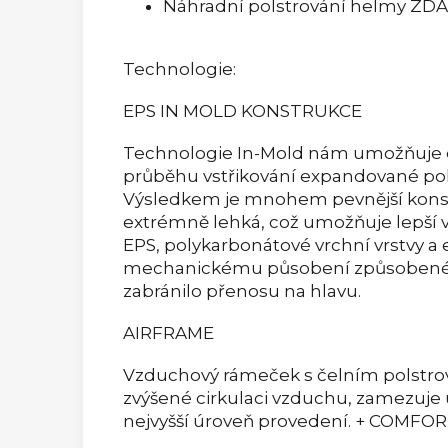
Náhradní polstrování helmy Z
Technologie:
EPS IN MOLD KONSTRUKCE
Technologie In-Mold nám umožňuje od
průběhu vstřikování expandované pol
Výsledkem je mnohem pevnější konstr
extrémně lehká, což umožňuje lepší 
EPS, polykarbonátové vrchní vrstvy a 
mechanickému působení způsobené ná
zabránilo přenosu na hlavu.
AIRFRAME
Vzduchový rámeček s čelním polstro
zvýšené cirkulaci vzduchu, zamezuje
nejvyšší úroveň provedení. + COMFO