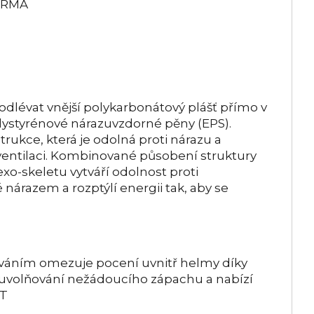
DARMA
lévat vnější polykarbonátový plášť přímo v
ystyrénové nárazuvzdorné pěny (EPS).
ukce, která je odolná proti nárazu a
ventilaci. Kombinované působení struktury
exo-skeletu vytváří odolnost proti
razem a rozptýlí energii tak, aby se
váním omezuje pocení uvnitř helmy díky
 uvolňování nežádoucího zápachu a nabízí
RT