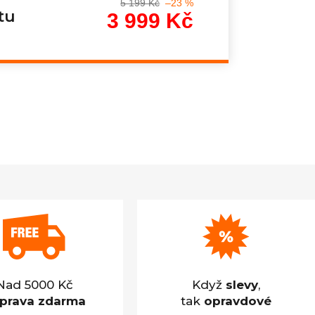
5 199 Kč
–23 %
tu
3 999 Kč
Měrná
cena:
Nad 5000 Kč
Když
slevy
,
prava zdarma
tak
opravdové