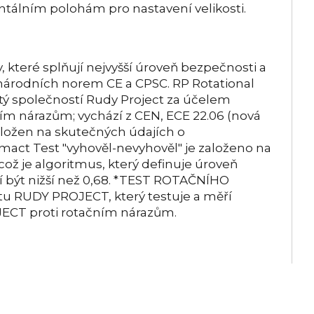
tálním polohám pro nastavení velikosti.
, které splňují nejvyšší úroveň bezpečnosti a
národních norem CE a CPSC. RP Rotational
utý společností Rudy Project za účelem
ním nárazům; vychází z CEN, ECE 22.06 (nová
aložen na skutečných údajích o
mact Test "vyhověl-nevyhověl" je založeno na
 což je algoritmus, který definuje úroveň
 být nižší než 0,68. *TEST ROTAČNÍHO
tu RUDY PROJECT, který testuje a měří
JECT proti rotačním nárazům.