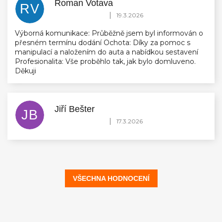
Roman Votava
RV
Hodnocení obchodu je 5 z 5 hvězdiček.
|
19.3.2026
Výborná komunikace: Průběžně jsem byl informován o
přesném termínu dodání Ochota: Díky za pomoc s
manipulací a naložením do auta a nabídkou sestavení
Profesionalita: Vše proběhlo tak, jak bylo domluveno.
Děkuji
Jiří Bešter
JB
Hodnocení obchodu je 5 z 5 hvězdiček.
|
17.3.2026
VŠECHNA HODNOCENÍ