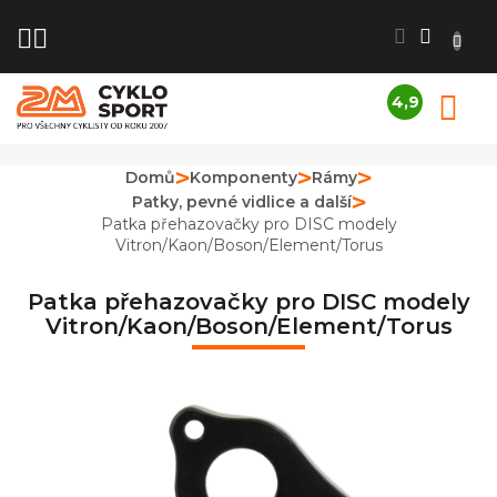
Přejít
na
obsah
4,9
N
Průměrné
K
hodnocení
obchodu
Domů
Komponenty
Rámy
je
Patky, pevné vidlice a další
4,9
z
Patka přehazovačky pro DISC modely
5
Vitron/Kaon/Boson/Element/Torus
hvězdiček.
Patka přehazovačky pro DISC modely
Vitron/Kaon/Boson/Element/Torus