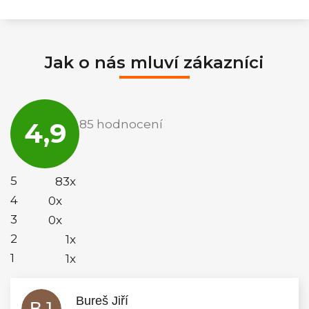
Jak o nás mluví zákazníci
Průměrné
hodnocení
4,9
85 hodnocení
obchodu
je
4,9
z
5
5
83x
hvězdiček.
4
0x
3
0x
2
1x
1
1x
Bureš Jiří
BJ