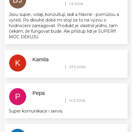
Hodnocení obchodu je 5 z 5 hvězdiček.
|
1.6.2026
Jsou super, volají, konzultují, radí a hlavně - pomůžou a
vyřeší. Po dlouhé době mi stojí za to na výzvu o
hodnocení zareagovat. Produkt je vlastně jedno, tam
čekám, že fungovat bude. Ale přístup lidí je SUPER!!!
MOC DĚKUJU.
Kamila
K
Hodnocení obchodu je 5 z 5 hvězdiček.
|
27.5.2026
Pepa
P
Hodnocení obchodu je 5 z 5 hvězdiček.
|
14.5.2026
Super komunikace i servis.