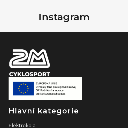
Z
á
Instagram
p
a
t
í
Hlavní kategorie
Elektrokola