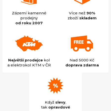
Zázemí kamenné
Více než
90%
prodejny
zboží
skladem
od roku 2007
Největší prodejce
kol
Nad 5000 Kč
a elektrokol KTM v ČR
doprava zdarma
Když
slevy
,
tak
opravdové