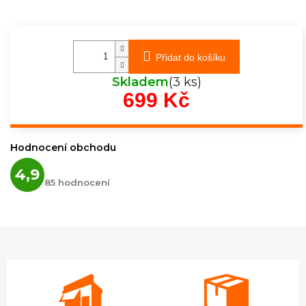
Přidat do košíku
Skladem
(3 ks)
699 Kč
Měrná
cena:
Hodnocení obchodu
Průměrné
4,9
hodnocení
85 hodnocení
obchodu
je
4,9
z
5
hvězdiček.