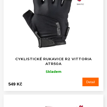
k
s
t
p
ů
r
o
d
u
k
t
ů
CYKLISTICKÉ RUKAVICE R2 VITTORIA
ATR50A
Skladem
Detail
549 Kč