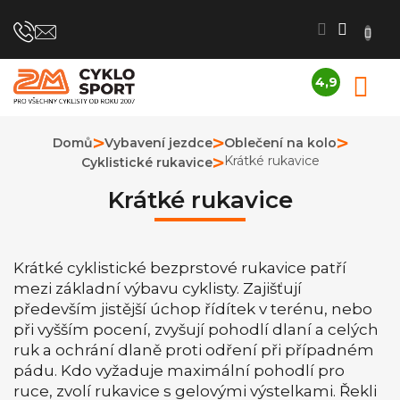
Přejít
na
obsah
4,9
N
Průměrné
K
hodnocení
obchodu
Domů
Vybavení jezdce
Oblečení na kolo
je
Krátké rukavice
Cyklistické rukavice
4,9
z
5
Krátké rukavice
hvězdiček.
Krátké cyklistické bezprstové rukavice patří
mezi základní výbavu cyklisty. Zajišťují
především jistější úchop řídítek v terénu, nebo
při vyšším pocení, zvyšují pohodlí dlaní a celých
ruk a ochrání dlaně proti odření při případném
pádu. Kdo vyžaduje maximální pohodlí pro
ruce, zvolí rukavice s gelovými výstelkami. Řekli