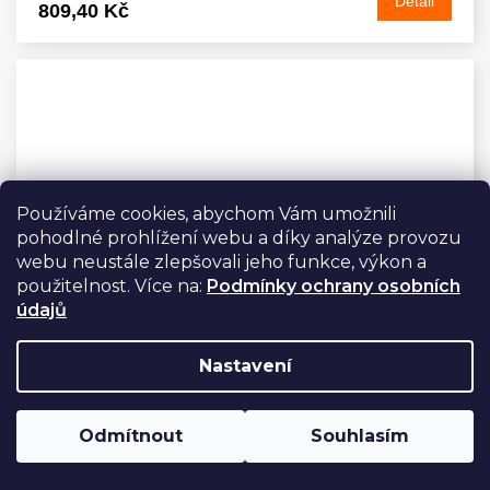
Detail
809,40 Kč
Používáme cookies, abychom Vám umožnili
pohodlné prohlížení webu a díky analýze provozu
webu neustále zlepšovali jeho funkce, výkon a
použitelnost. Více na:
Podmínky ochrany osobních
údajů
Nastavení
Cyklistické rukavice ALÉ AIR GLOVE žluté
Odmítnout
Souhlasím
Skladem