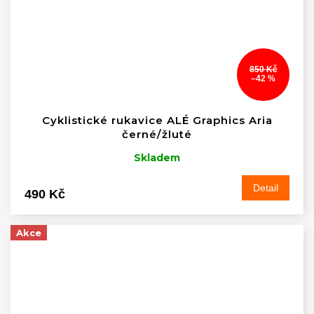
850 Kč
–42 %
Cyklistické rukavice ALÉ Graphics Aria
černé/žluté
Skladem
Detail
490 Kč
Akce