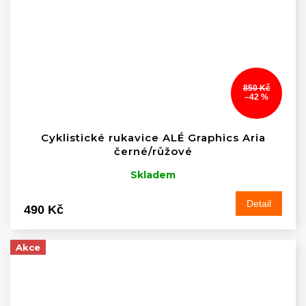
850 Kč
–42 %
Cyklistické rukavice ALÉ Graphics Aria
černé/růžové
Skladem
Detail
490 Kč
Akce