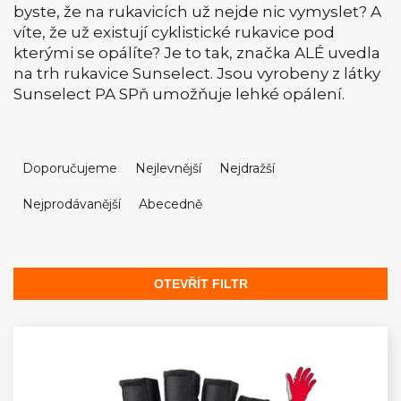
byste, že na rukavicích už nejde nic vymyslet? A
víte, že už existují cyklistické rukavice pod
kterými se opálíte? Je to tak, značka ALÉ uvedla
na trh rukavice Sunselect. Jsou vyrobeny z látky
Sunselect PA SPň umožňuje lehké opálení.
Ř
a
Doporučujeme
Nejlevnější
Nejdražší
z
Nejprodávanější
Abecedně
e
n
í
p
OTEVŘÍT FILTR
r
V
o
ý
d
p
u
i