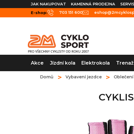
Přejít
JAK NAKUPOVAT
KAMENNÁ PRODEJNA
SERVI
na
703 151 600
eshop@2mcyklospo
E-shop:
obsah
Akce
Jízdní kola
Elektrokola
Trenaž
Domů
Vybavení jezdce
Oblečení
CYKLIS