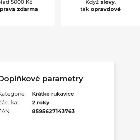
Nad 5000 Kč
Když
slevy
,
prava zdarma
tak
opravdové
Doplňkové parametry
Kategorie
:
Krátké rukavice
Záruka
:
2 roky
EAN
:
8595627143763