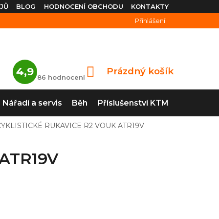
JŮ
BLOG
HODNOCENÍ OBCHODU
KONTAKTY
Přihlášení
Průměrné
4,9
Prázdný košík
NÁKUPNÍ
hodnocení
86 hodnocení
obchodu
KOŠÍK
je
4,9
Nářadí a servis
Běh
Příslušenství KTM
z
5
hvězdiček.
CYKLISTICKÉ RUKAVICE R2 VOUK ATR19V
 ATR19V