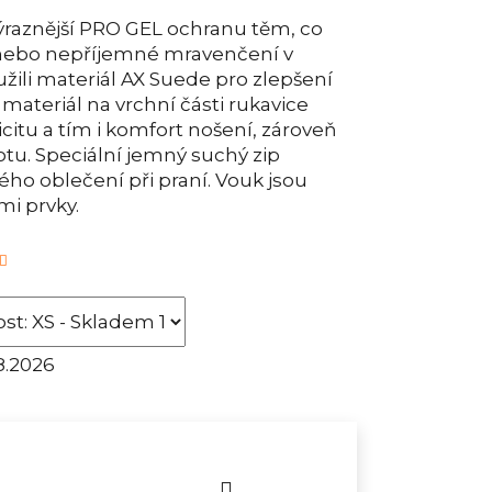
ýraznější PRO GEL ochranu těm, co
y nebo nepříjemné mravenčení v
žili materiál AX Suede pro zlepšení
 materiál na vrchní části rukavice
citu a tím i komfort nošení, zároveň
otu. Speciální jemný suchý zip
ého oblečení při praní. Vouk jsou
mi prvky.
8.2026