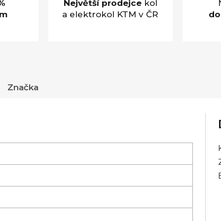
%
Největší prodejce
kol
em
a elektrokol KTM v ČR
do
Značka