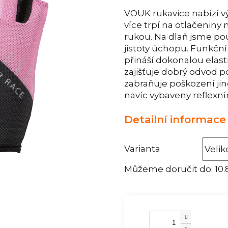
VOUK rukavice nabízí v
více trpí na otlačenin
rukou. Na dlaň jsme pou
jistoty úchopu. Funkční
přináší dokonalou elasti
zajišťuje dobrý odvod p
zabraňuje poškození jin
navíc vybaveny reflexní
Detailní informace
Varianta
Můžeme doručit do:
10.