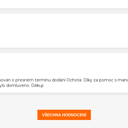
ek.
ek.
ován o přesném termínu dodání Ochota: Díky za pomoc s manip
 bylo domluveno. Děkuji
VŠECHNA HODNOCENÍ