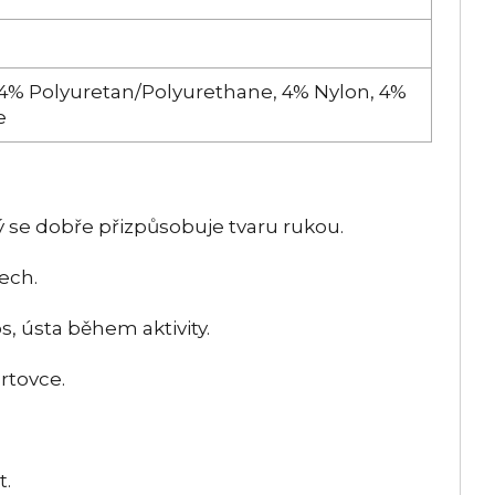
14% Polyuretan/Polyurethane, 4% Nylon, 4%
e
 se dobře přizpůsobuje tvaru rukou.
ech.
s, ústa během aktivity.
ortovce.
t.