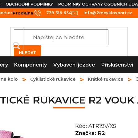
S
OBCHODNÍ PODMÍNKY
PODMÍNKY OCHRANY OSOBNÍCH ÚDA
rt.cz
739 316 634
info@2mcyklosport.cz
Prodejna:
HLEDAT
éry
Komponenty
Vybavení jezdce
Příslušenství
 na kolo
Cyklistické rukavice
Krátké rukavice
TICKÉ RUKAVICE R2 VOUK
Kód:
ATR19V/XS
Značka:
R2