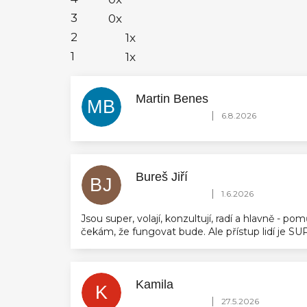
3
0x
2
1x
1
1x
Martin Benes
MB
Hodnocení obchodu je 5 z 5 hvězdič
|
6.8.2026
Bureš Jiří
BJ
Hodnocení obchodu je 5 z 5 hvězdič
|
1.6.2026
Jsou super, volají, konzultují, radí a hlavně - 
čekám, že fungovat bude. Ale přístup lidí je 
Kamila
K
Hodnocení obchodu je 5 z 5 hvězdič
|
27.5.2026