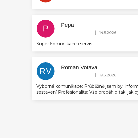
Pepa
P
Hodnocení obchodu je 5 z 5 hvězdič
|
14.5.2026
Super komunikace i servis.
Roman Votava
RV
Hodnocení obchodu je 5 z 5 hvězdič
|
19.3.2026
Výborná komunikace: Průběžně jsem byl inform
sestavení Profesionalita: Vše proběhlo tak, jak