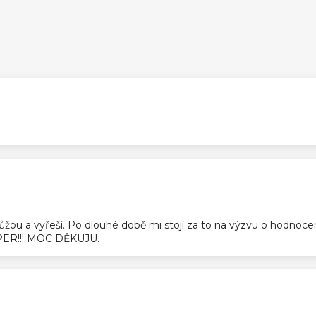
ek.
ek.
pomůžou a vyřeší. Po dlouhé době mi stojí za to na výzvu o hodnoc
SUPER!!! MOC DĚKUJU.
ek.