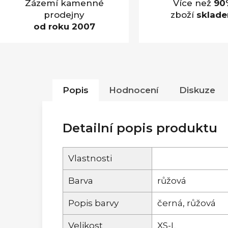
Zázemí kamenné
Více než
90
prodejny
zboží
sklad
od roku 2007
Popis
Hodnocení
Diskuze
Detailní popis produktu
Vlastnosti
Barva
růžová
Popis barvy
černá, růžová
Velikost
XS-L