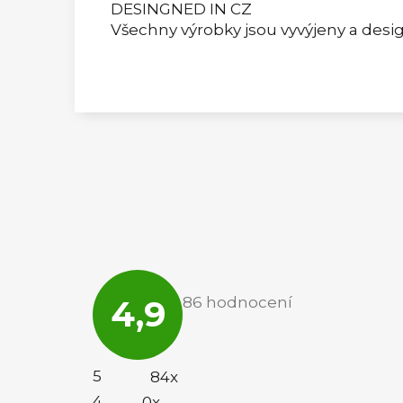
DESINGNED IN CZ
Všechny výrobky jsou vyvýjeny a desi
Průměrné
hodnocení
4,9
86 hodnocení
obchodu
je
4,9
z
5
5
84x
hvězdiček.
4
0x