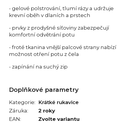
- gelové polstrování, tlumí rázy a udržuje
krevní oběh v dlaních a prstech
- prvky z prodyšné síťoviny zabezpečují
komfortní odvětrání potu
- froté tkanina vnější palcové strany nabízí
možnost otření potu z čela
- zapínání na suchý zip
Doplňkové parametry
Kategorie
:
Krátké rukavice
Záruka
:
2 roky
EAN
:
Zvolte variantu