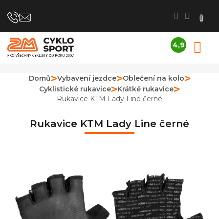
Přejít
na
obsah
4,9
N
Průměrné
K
hodnocení
obchodu
Domů
Vybavení jezdce
Oblečení na kolo
je
Cyklistické rukavice
Krátké rukavice
4,9
z
Rukavice KTM Lady Line černé
5
hvězdiček.
Rukavice KTM Lady Line černé