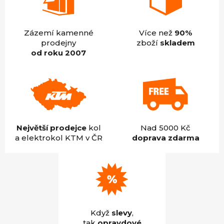
Zázemí kamenné
Více než
90%
prodejny
zboží
skladem
od roku 2007
Největší prodejce
kol
Nad 5000 Kč
a elektrokol KTM v ČR
doprava zdarma
Když
slevy
,
tak
opravdové