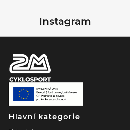
Z
á
Instagram
p
a
t
í
Hlavní kategorie