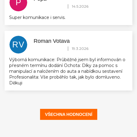
P
Hodnocení obchodu je 5 z 5 hvězdiček.
|
14.5.2026
Super komunikace i servis.
Roman Votava
RV
Hodnocení obchodu je 5 z 5 hvězdiček.
|
19.3.2026
Výborná komunikace: Průběžně jsem byl informován o
přesném termínu dodání Ochota: Díky za pomoc s
manipulací a naložením do auta a nabídkou sestavení
Profesionalita: Vše proběhlo tak, jak bylo domluveno.
Děkuji
VŠECHNA HODNOCENÍ