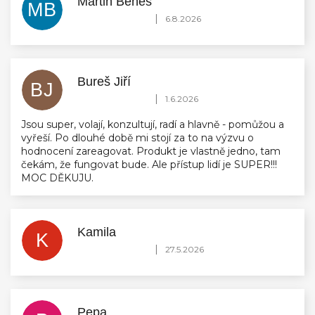
Martin Benes
MB
Hodnocení obchodu je 5 z 5 hvězdiček.
|
6.8.2026
Bureš Jiří
BJ
Hodnocení obchodu je 5 z 5 hvězdiček.
|
1.6.2026
Jsou super, volají, konzultují, radí a hlavně - pomůžou a
vyřeší. Po dlouhé době mi stojí za to na výzvu o
hodnocení zareagovat. Produkt je vlastně jedno, tam
čekám, že fungovat bude. Ale přístup lidí je SUPER!!!
MOC DĚKUJU.
Kamila
K
Hodnocení obchodu je 5 z 5 hvězdiček.
|
27.5.2026
Pepa