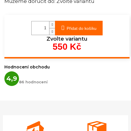
Můžeme doručit do:
Zvolte variantu
Přidat do košíku
Zvolte variantu
550 Kč
Měrná
cena:
Hodnocení obchodu
Průměrné
4,9
hodnocení
86 hodnocení
obchodu
je
4,9
z
5
hvězdiček.