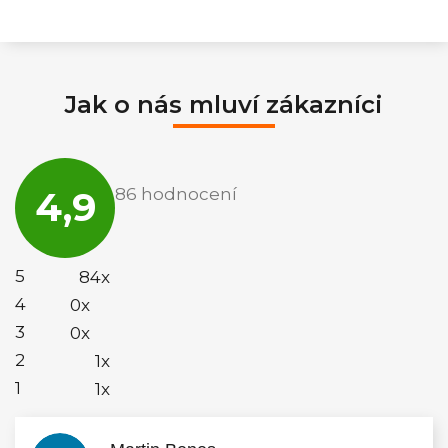
Jak o nás mluví zákazníci
Průměrné
hodnocení
4,9
86 hodnocení
obchodu
je
4,9
z
5
5
84x
hvězdiček.
4
0x
3
0x
2
1x
1
1x