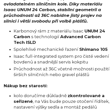
ovladatelném silničním kole. Díky materiálu
Isaac UNUM 24 Carbon, stabilní geometrii a
průchodnosti až 36C nabídne jistý projev na
silnici i větší svobodu při volbě plášťů.
Karbonový rám z materiálu Isaac
UNUM 24
Carbon
s technologií
Advanced Carbon
Tech ISLD
Spolehlivé mechanické řazení
Shimano 105
Isaac full-integrated system pro čisté vedení
bovdenů a snadnější servis kokpitu
Průchodnost až 36C včetně možnosti použití
širších silničních nebo gravel plášťů
Nákup bez starostí:
kolo doručíme důkladně
zkontrolované a
seřízené
, na Vás bude pouze otočení řídítek,
nastavení výšky sedla a montáž pedálů