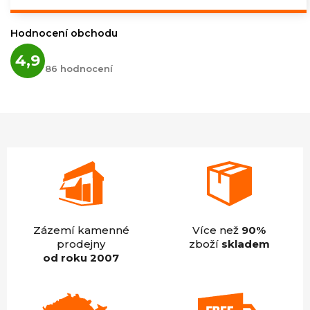
cena:
Hodnocení obchodu
Průměrné
4,9
hodnocení
86 hodnocení
obchodu
je
4,9
z
5
hvězdiček.
Zázemí kamenné
Více než
90%
prodejny
zboží
skladem
od roku 2007