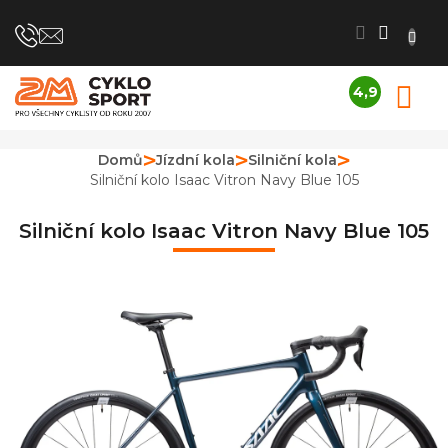
Přejít
na
obsah
4,9
N
Průměrné
K
hodnocení
obchodu
Domů
Jízdní kola
Silniční kola
je
Silniční kolo Isaac Vitron Navy Blue 105
4,9
z
5
Silniční kolo Isaac Vitron Navy Blue 105
hvězdiček.