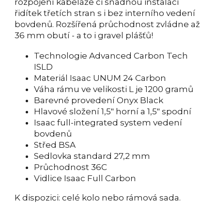
rozpojení kabeláže či snadnou instalaci
řidítek třetích stran s i bez interního vedení
bovdenů. Rozšířená průchodnost zvládne až
36 mm obutí - a to i gravel plášťů!
Technologie Advanced Carbon Tech
ISLD
Materiál Isaac UNUM 24 Carbon
Váha rámu ve velikosti L je 1200 gramů
Barevné provedení Onyx Black
Hlavové složení 1,5" horní a 1,5" spodní
Isaac full-integrated system vedení
bovdenů
Střed BSA
Sedlovka standard 27,2 mm
Průchodnost 36C
Vidlice Isaac Full Carbon
K dispozici: celé kolo nebo rámová sada.