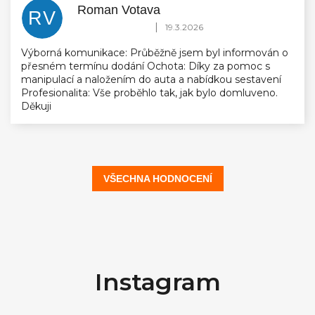
Roman Votava
RV
Hodnocení obchodu je 5 z 5 hvězdiček.
|
19.3.2026
Výborná komunikace: Průběžně jsem byl informován o
přesném termínu dodání Ochota: Díky za pomoc s
manipulací a naložením do auta a nabídkou sestavení
Profesionalita: Vše proběhlo tak, jak bylo domluveno.
Děkuji
VŠECHNA HODNOCENÍ
Z
á
Instagram
p
a
t