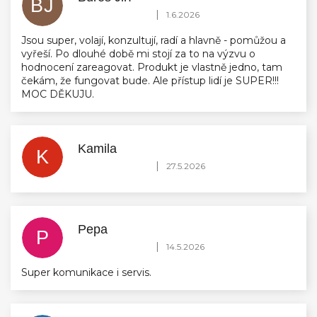
BJ
Hodnocení obchodu je 5 z 5 hvězdiček.
|
1.6.2026
Jsou super, volají, konzultují, radí a hlavně - pomůžou a
vyřeší. Po dlouhé době mi stojí za to na výzvu o
hodnocení zareagovat. Produkt je vlastně jedno, tam
čekám, že fungovat bude. Ale přístup lidí je SUPER!!!
MOC DĚKUJU.
Kamila
K
Hodnocení obchodu je 5 z 5 hvězdiček.
|
27.5.2026
Pepa
P
Hodnocení obchodu je 5 z 5 hvězdiček.
|
14.5.2026
Super komunikace i servis.