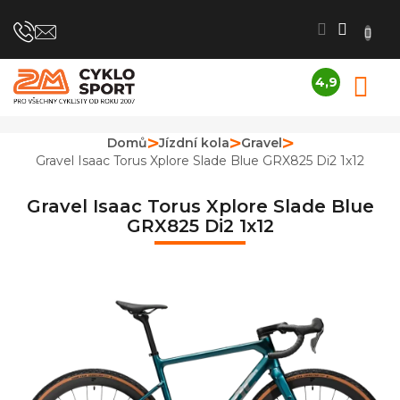
Přejít
na
obsah
4,9
N
Průměrné
K
hodnocení
obchodu
Domů
Jízdní kola
Gravel
je
Gravel Isaac Torus Xplore Slade Blue GRX825 Di2 1x12
4,9
z
5
Gravel Isaac Torus Xplore Slade Blue
hvězdiček.
GRX825 Di2 1x12