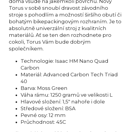
doma všude na jakémkoli povrchu. Nový
Torus v sobě snoubí dravost závodního
stroje s pohodlím a možností širšího obutí či
bohatým bikepackingovým rozhraním. Je to
absolutně univerzální stroj z kvalitních
materiálů. Ať se ten den rozhodnete pro
cokoli, Torus Vám bude dobrým
společníkem.
Technologie: Isaac HM Nano Quad
Carbon
Materiál: Advanced Carbon Tech Triad
40
Barva: Moss Green
Váha rámu: 1250 gramů ve velikosti L
Hlavové složení: 1,5" nahoře i dole
Středové složení: BSA
Pevné osy: 12 mm
Průchodnost: 45C