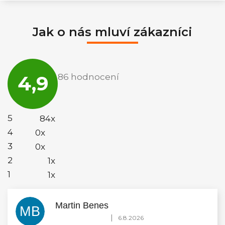
Jak o nás mluví zákazníci
Průměrné
hodnocení
4,9
86 hodnocení
obchodu
je
4,9
z
5
5
84x
hvězdiček.
4
0x
3
0x
2
1x
1
1x
Martin Benes
MB
Hodnocení obchodu je 5 z 5 hvězdiček.
|
6.8.2026