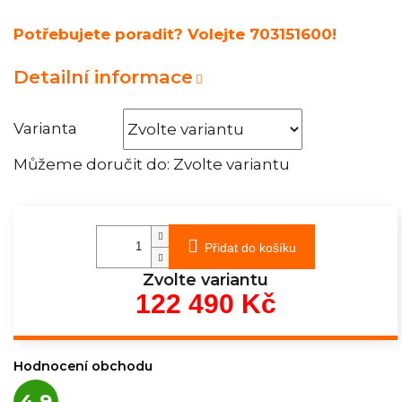
Potřebujete poradit? Volejte 703151600!
Detailní informace
Varianta
Můžeme doručit do:
Zvolte variantu
Přidat do košíku
Zvolte variantu
122 490 Kč
Měrná
cena:
Hodnocení obchodu
Průměrné
4,9