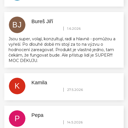
Bureš Jiří
BJ
Hodnocení obchodu je 5 z 5 hvězdiček.
|
1.6.2026
Jsou super, volají, konzultují, radí a hlavně - pomůžou a
vyřeší. Po dlouhé době mi stojí za to na výzvu o
hodnocení zareagovat. Produkt je vlastně jedno, tam
čekám, že fungovat bude. Ale přístup lidí je SUPER!!!
MOC DĚKUJU.
Kamila
K
Hodnocení obchodu je 5 z 5 hvězdiček.
|
27.5.2026
Pepa
P
Hodnocení obchodu je 5 z 5 hvězdiček.
|
14.5.2026