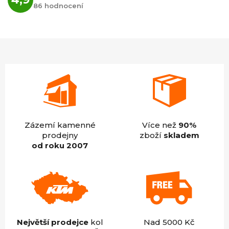
hodnocení
86 hodnocení
obchodu
je
4,9
z
5
hvězdiček.
Zázemí kamenné
Více než
90%
prodejny
zboží
skladem
od roku 2007
Největší prodejce
kol
Nad 5000 Kč