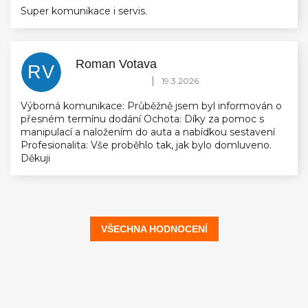
Super komunikace i servis.
Roman Votava
RV
Hodnocení obchodu je 5 z 5 hvězdiček.
|
19.3.2026
Výborná komunikace: Průběžně jsem byl informován o
přesném termínu dodání Ochota: Díky za pomoc s
manipulací a naložením do auta a nabídkou sestavení
Profesionalita: Vše proběhlo tak, jak bylo domluveno.
Děkuji
VŠECHNA HODNOCENÍ
Z