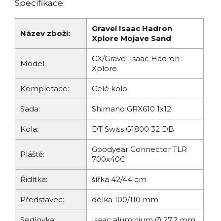
Specifikace:
Gravel Isaac Hadron
Název zboží:
Xplore Mojave Sand
CX/Gravel Isaac Hadron
Model:
Xplore
Kompletace:
Celé kolo
Sada:
Shimano GRX610 1x12
Kola:
DT Swiss G1800 32 DB
Goodyear Connector TLR
Pláště:
700x40C
Řidítka:
šířka 42/44 cm
Představec:
délka 100/110 mm
Sedlovka:
Isaac aluminium Ø 27,2 mm