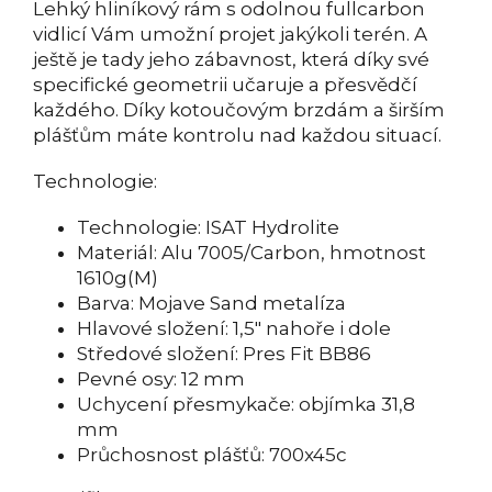
Lehký hliníkový rám s odolnou fullcarbon
vidlicí Vám umožní projet jakýkoli terén. A
ještě je tady jeho zábavnost, která díky své
specifické geometrii učaruje a přesvědčí
každého. Díky kotoučovým brzdám a širším
plášťům máte kontrolu nad každou situací.
Technologie:
Technologie: ISAT Hydrolite
Materiál: Alu 7005/Carbon, hmotnost
1610g(M)
Barva: Mojave Sand metalíza
Hlavové složení: 1,5" nahoře i dole
Středové složení: Pres Fit BB86
Pevné osy: 12 mm
Uchycení přesmykače: objímka 31,8
mm
Průchosnost plášťů: 700x45c