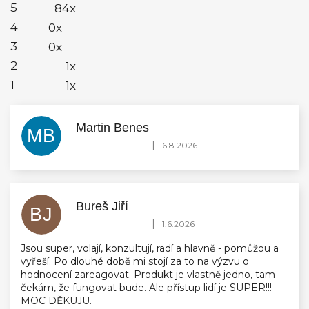
5
5
84x
hvězdiček.
4
0x
3
0x
2
1x
1
1x
Martin Benes
MB
Hodnocení obchodu je 5 z 5 hvězdiček.
|
6.8.2026
Bureš Jiří
BJ
Hodnocení obchodu je 5 z 5 hvězdiček.
|
1.6.2026
Jsou super, volají, konzultují, radí a hlavně - pomůžou a
vyřeší. Po dlouhé době mi stojí za to na výzvu o
hodnocení zareagovat. Produkt je vlastně jedno, tam
čekám, že fungovat bude. Ale přístup lidí je SUPER!!!
MOC DĚKUJU.