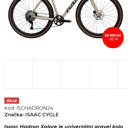
65 990 Kč
–31 %
Akce
Kód:
ISCHADRON24
Značka:
ISAAC CYCLE
Isaac Hadron Xplore je univerzální gravel kolo