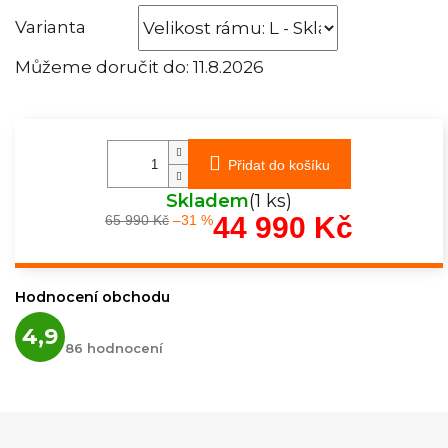
Varianta
Můžeme doručit do:
11.8.2026
Přidat do košíku
Skladem
(1 ks)
44 990 Kč
65 990 Kč
–31 %
Měrná
cena:
Hodnocení obchodu
Průměrné
4,9
hodnocení
86 hodnocení
obchodu
je
4,9
z
5
hvězdiček.