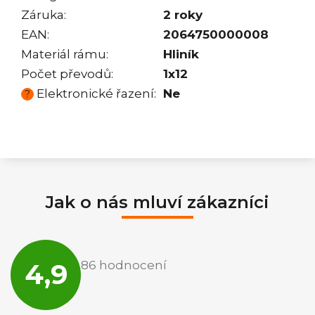
Záruka
:
2 roky
EAN
:
2064750000008
Materiál rámu
:
Hliník
Počet převodů
:
1x12
Elektronické řazení
:
Ne
?
Jak o nás mluví zákazníci
Průměrné
hodnocení
4,9
86 hodnocení
obchodu
je
4,9
z