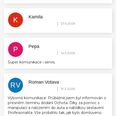
Kamila
K
Hodnocení obchodu je 5 z 5 hvězdiček.
|
27.5.2026
Pepa
P
Hodnocení obchodu je 5 z 5 hvězdiček.
|
14.5.2026
Super komunikace i servis.
Roman Votava
RV
Hodnocení obchodu je 5 z 5 hvězdiček.
|
19.3.2026
Výborná komunikace: Průběžně jsem byl informován o
přesném termínu dodání Ochota: Díky za pomoc s
manipulací a naložením do auta a nabídkou sestavení
Profesionalita: Vše proběhlo tak, jak bylo domluveno.