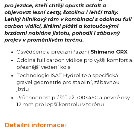
pro jezdce, kteří chtějí opustit asfalt a
objevovat lesní cesty, šotolinu i lehčí traily.
Lehký hliníkový rám v kombinaci s odolnou full
carbon vidlicí, širšími plášti a kotoučovými
brzdami nabídne jistotu, pohodlí i zábavný
projev v proměnlivém terénu.
Osvědčené a precizní řazení
Shimano GRX
Odolná full carbon vidlice pro vyšší komfort a
přesnější vedení kola
Technologie ISAT Hydrolite a specifická
gravel geometrie pro stabilní, zábavnou
jízdu
Průchodnost plášťů až 700×45C a pevné osy
12 mm pro lepší kontrolu v terénu
Detailní informace