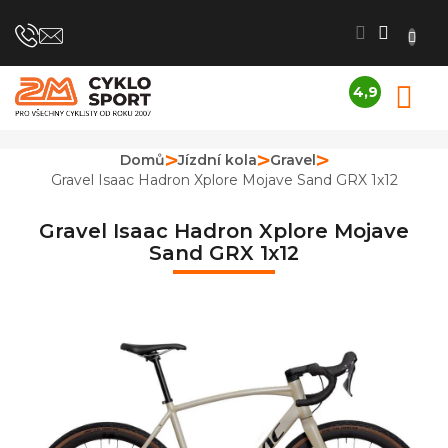
Přejít
na
obsah
4,9
N
Průměrné
K
hodnocení
obchodu
Domů
Jízdní kola
Gravel
je
Gravel Isaac Hadron Xplore Mojave Sand GRX 1x12
4,9
z
5
Gravel Isaac Hadron Xplore Mojave
hvězdiček.
Sand GRX 1x12