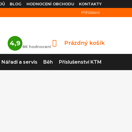
JŮ
BLOG
HODNOCENÍ OBCHODU
KONTAKTY
Přihlášení
Průměrné
4,9
Prázdný košík
NÁKUPNÍ
hodnocení
86 hodnocení
obchodu
KOŠÍK
je
4,9
Nářadí a servis
Běh
Příslušenství KTM
z
5
hvězdiček.