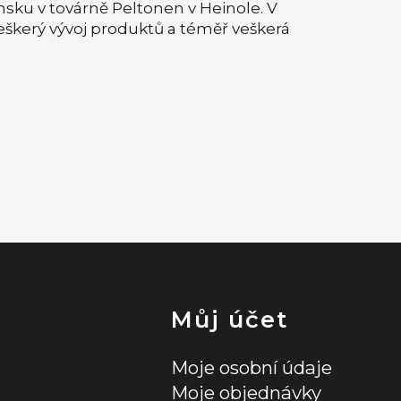
insku v továrně Peltonen v Heinole. V
Veškerý vývoj produktů a téměř veškerá
Můj účet
Moje osobní údaje
Moje objednávky