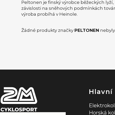
Peltonen je finský výrobce běžeckých lyží,
závislosti na sněhových podmínkách továrn
výroba probíhá v Heinole.
Žádné produkty značky
PELTONEN
nebyly 
Z
á
p
a
t
í
Hlavní
Elektroko
Horská ko