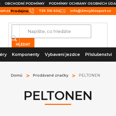
S
OBCHODNÍ PODMÍNKY
PODMÍNKY OCHRANY OSOBNÍCH ÚDA
rt.cz
739 316 634
info@2mcyklosport.cz
Prodejna:
HLEDAT
éry
Komponenty
Vybavení jezdce
Příslušenství
Domů
Prodávané značky
PELTONEN
PELTONEN