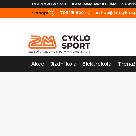
Přejít
JAK NAKUPOVAT
KAMENNÁ PRODEJNA
SERVI
na
703 151 600
eshop@2mcyklospo
E-shop:
obsah
Akce
Jízdní kola
Elektrokola
Trenaž