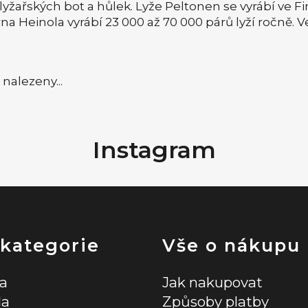
 lyžařských bot a hůlek. Lyže Peltonen se vyrábí ve F
a Heinola vyrábí 23 000 až 70 000 párů lyží ročně. 
nalezeny...
Instagram
 kategorie
Vše o nákupu
la
Jak nakupovat
la
Způsoby platby