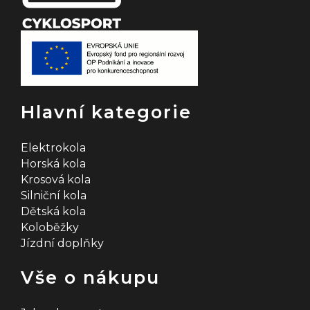
p
r
v
k
Hlavní kategorie
y
v
Elektrokola
Horská kola
ý
Krosová kola
Silniční kola
p
Dětská kola
i
Koloběžky
Jízdní doplňky
s
u
Vše o nákupu