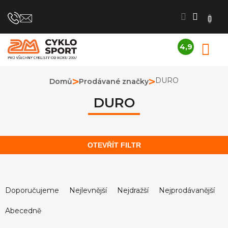
Přejít
na
obsah
4,9
N
Průměrné
K
hodnocení
obchodu
DURO
Domů
Prodávané značky
je
4,9
DURO
z
5
hvězdiček.
OTEVŘÍT FILTR
Ř
a
Doporučujeme
Nejlevnější
Nejdražší
Nejprodávanější
z
Abecedně
e