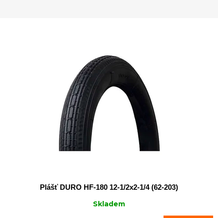
n
í
V
p
ý
r
p
o
i
d
s
u
p
k
r
t
o
ů
d
u
k
t
ů
Plášť DURO HF-180 12-1/2x2-1/4 (62-203)
Skladem