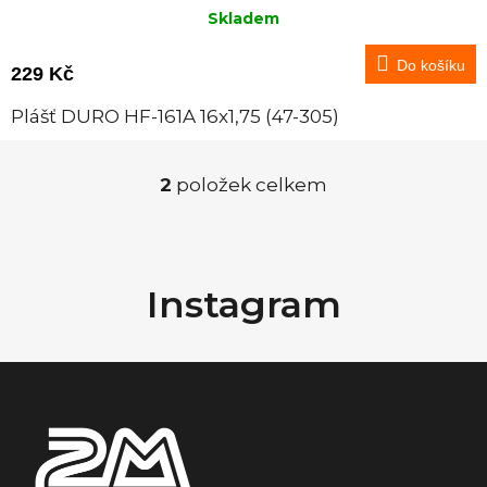
Skladem
Do košíku
229 Kč
Plášť DURO HF-161A 16x1,75 (47-305)
2
položek celkem
O
v
Z
á
l
Instagram
p
á
a
t
d
í
a
c
í