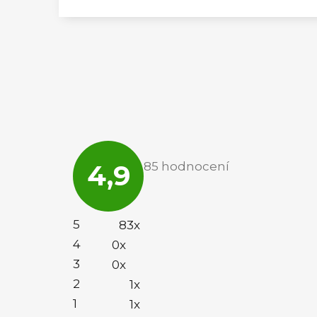
Průměrné
hodnocení
4,9
85 hodnocení
obchodu
je
4,9
z
5
5
83x
hvězdiček.
4
0x
3
0x
2
1x
1
1x