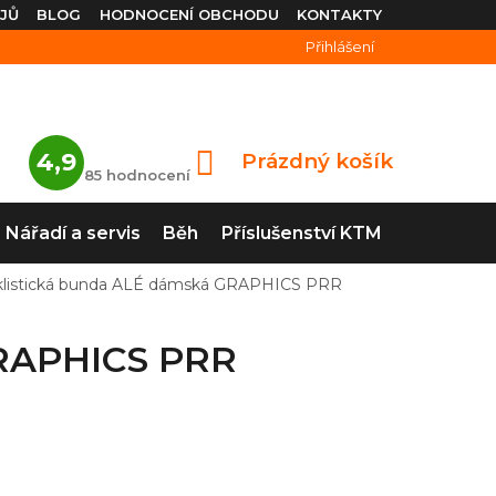
JŮ
BLOG
HODNOCENÍ OBCHODU
KONTAKTY
Přihlášení
Průměrné
4,9
Prázdný košík
NÁKUPNÍ
hodnocení
85 hodnocení
obchodu
KOŠÍK
je
4,9
Nářadí a servis
Běh
Příslušenství KTM
z
5
hvězdiček.
klistická bunda ALÉ dámská GRAPHICS PRR
GRAPHICS PRR