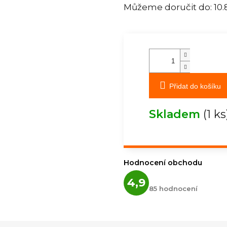
Můžeme doručit do:
10.
Přidat do košíku
Skladem
(1 ks
Hodnocení obchodu
Průměrné
4,9
hodnocení
85 hodnocení
obchodu
je
4,9
z