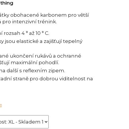
othing
látky obohacené karbonem pro větší
pro intenzivní trénink.
rozsah 4 ° až 10 ° C.
 jsou elastické a zajišťují tepelný
ané ukončení rukávů a ochranné
šťují maximální pohodlí.
na další s reflexním zipem.
zadní straně pro dobrou viditelnost na