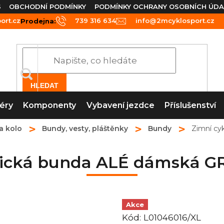
S
OBCHODNÍ PODMÍNKY
PODMÍNKY OCHRANY OSOBNÍCH ÚDA
rt.cz
739 316 634
info@2mcyklosport.cz
Prodejna:
HLEDAT
éry
Komponenty
Vybavení jezdce
Příslušenství
a kolo
Bundy, vesty, pláštěnky
Bundy
Zimní cy
stická bunda ALÉ dámská 
Akce
Kód:
L01046016/XL