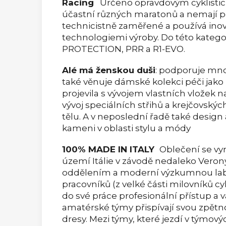
Racing
Určeno opravdovým cyklistic
účastní různých maratonů a nemají p
technicistně zaměřené a používá inov
technologiemi výroby. Do této katego
PROTECTION, PRR a R1-EVO.
Alé má ženskou duši
: podporuje mno
také věnuje dámské kolekci péči jako
projevila s vývojem vlastních vložek 
vývoj speciálních střihů a krejčovský
tělu. A v neposlední řadě také desi
kameni v oblasti stylu a módy
100% MADE IN ITALY
Oblečení se vy
území Itálie v závodě nedaleko Veron
oddělením a moderní výzkumnou labor
pracovníků (z velké části milovníků cyk
do své práce profesionální přístup a vá
amatérské týmy přispívají svou zpětno
dresy. Mezi týmy, které jezdí v týmov