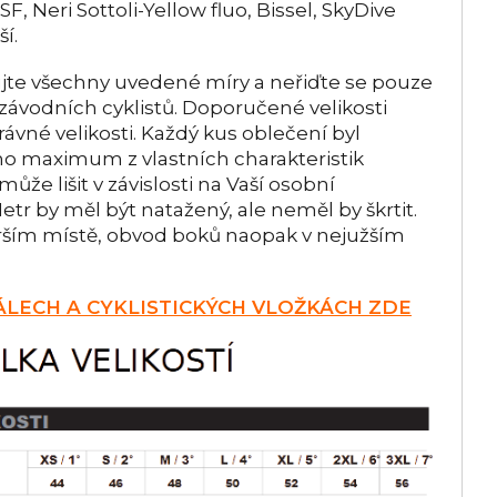
, Neri Sottoli-Yellow fluo, Bissel, SkyDive
í.
jte všechny uvedené míry a neřiďte se pouze
 závodních cyklistů. Doporučené velikosti
ávné velikosti. Každý kus oblečení byl
áno maximum z vlastních charakteristik
ůže lišit v závislosti na Vaší osobní
tr by měl být natažený, ale neměl by škrtit.
rším místě, obvod boků naopak v nejužším
LECH A CYKLISTICKÝCH VLOŽKÁCH ZDE