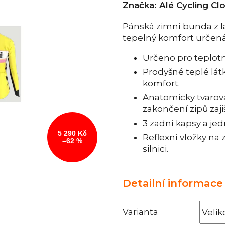
Značka:
Alé Cycling Cl
Pánská zimní bunda z 
tepelný komfort určená 
Určeno pro teplotní 
Prodyšné teplé látky
komfort.
Anatomicky tvarov
zakončení zipů zaji
3 zadní kapsy a jed
5 290 Kč
Reflexní vložky na 
–62 %
silnici.
Detailní informace
Varianta