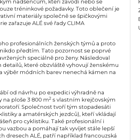
kým nadšencům, kteří závodí nebo se
ouze tréninkové požadavky. Toto oblečení je
ativní materiály společně se špičkovými
rie zařazuje ALÉ své řady CLIMA
ho profesionálních ženských týmů a proto
 nikdo předtím. Tato pozornost se poprvé
navržených speciálně pro ženy. Následoval
ch detailů, které obzvláště vyhovují ženskému
gn a výběr módních barev nenechá kámen na
rábí od návrhu po expedici výhradně na
2
y na ploše 3 800 m
s vlastním krejčovským
atoří. Společnost tvoří tým stopadesáti
listiky a amatérských jezdců), kteří vkládají
šeň pro cyklistiku. Také profesionální i
u vazbou a pomáhají tak vyvíjet stále lepší
ých dresech ALÉ, patří například francouzská