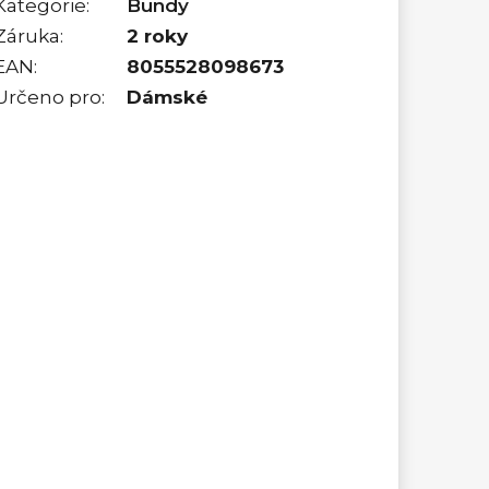
Kategorie
:
Bundy
Záruka
:
2 roky
EAN
:
8055528098673
Určeno pro
:
Dámské