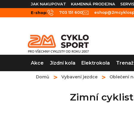
Přejít
JAK NAKUPOVAT
KAMENNÁ PRODEJNA
SERVI
na
703 151 600
eshop@2mcyklospo
E-shop:
obsah
Akce
Jízdní kola
Elektrokola
Trenaž
Domů
Vybavení jezdce
Oblečení n
Zimní cykli