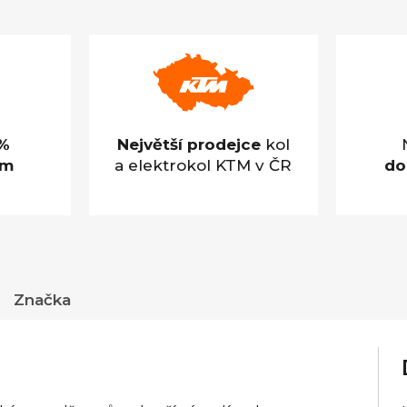
5
hvězdiček.
%
Největší prodejce
kol
em
a elektrokol KTM v ČR
do
Značka