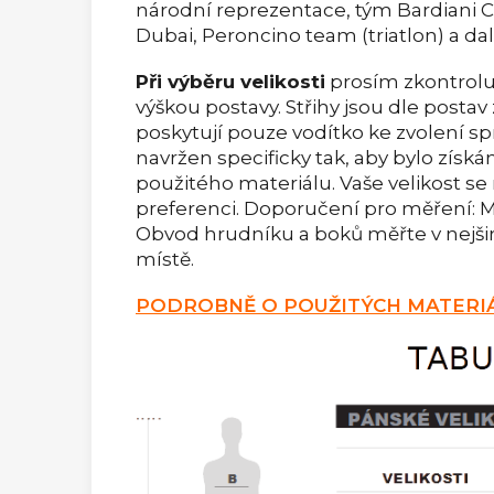
národní reprezentace, tým Bardiani CSF
Dubai, Peroncino team (triatlon) a dalš
Při výběru velikosti
prosím zkontrolu
výškou postavy. Střihy jsou dle postav
poskytují pouze vodítko ke zvolení spr
navržen specificky tak, aby bylo získ
použitého materiálu. Vaše velikost se m
preferenci. Doporučení pro měření: Me
Obvod hrudníku a boků měřte v nejši
místě.
PODROBNĚ O POUŽITÝCH MATERIÁ