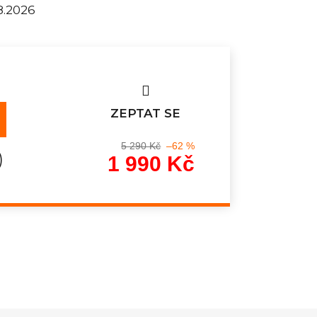
8.2026
ZEPTAT SE
5 290 Kč
–62 %
)
1 990 Kč
Měrná
cena: