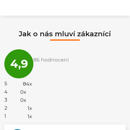
Jak o nás mluví zákazníci
Průměrné
hodnocení
4,9
86 hodnocení
obchodu
je
4,9
z
5
5
84x
hvězdiček.
4
0x
3
0x
2
1x
1
1x