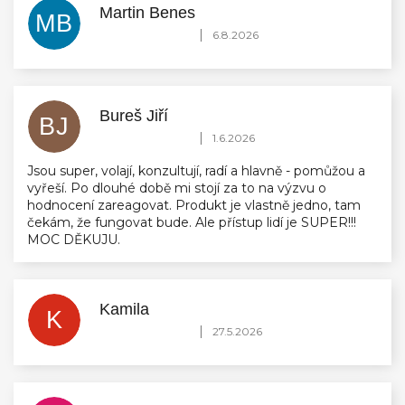
Martin Benes
MB
Hodnocení obchodu je 5 z 5 hvězdiček.
|
6.8.2026
Bureš Jiří
BJ
Hodnocení obchodu je 5 z 5 hvězdiček.
|
1.6.2026
Jsou super, volají, konzultují, radí a hlavně - pomůžou a
vyřeší. Po dlouhé době mi stojí za to na výzvu o
hodnocení zareagovat. Produkt je vlastně jedno, tam
čekám, že fungovat bude. Ale přístup lidí je SUPER!!!
MOC DĚKUJU.
Kamila
K
Hodnocení obchodu je 5 z 5 hvězdiček.
|
27.5.2026