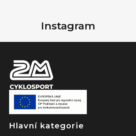
Z
á
Instagram
p
a
t
í
Hlavní kategorie