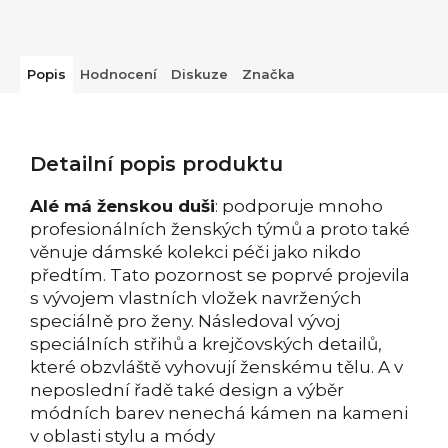
Popis
Hodnocení
Diskuze
Značka
Detailní popis produktu
Alé má ženskou duši
: podporuje mnoho
profesionálních ženských týmů a proto také
věnuje dámské kolekci péči jako nikdo
předtím. Tato pozornost se poprvé projevila
s vývojem vlastních vložek navržených
speciálně pro ženy. Následoval vývoj
speciálních střihů a krejčovských detailů,
které obzvláště vyhovují ženskému tělu. A v
neposlední řadě také design a výběr
módních barev nenechá kámen na kameni
v oblasti stylu a módy