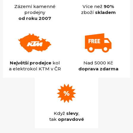
Zázemí kamenné
Více než
90%
prodejny
zboží
skladem
od roku 2007
Největší prodejce
kol
Nad 5000 Kč
a elektrokol KTM v ČR
doprava zdarma
Když
slevy
,
tak
opravdové