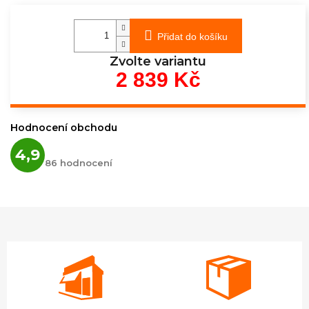
Přidat do košíku
Zvolte variantu
2 839 Kč
Měrná
cena:
Hodnocení obchodu
Průměrné
4,9
hodnocení
86 hodnocení
obchodu
je
4,9
z
5
hvězdiček.