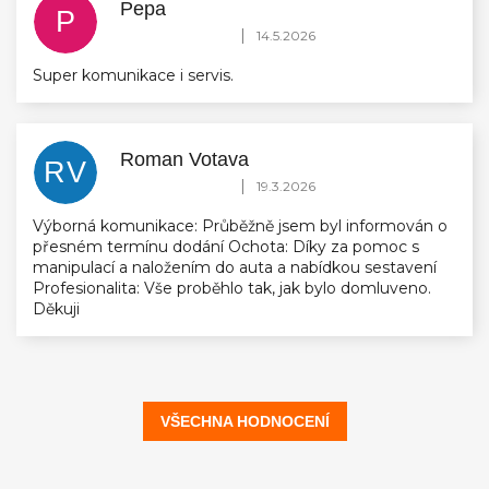
Pepa
P
Hodnocení obchodu je 5 z 5 hvězdiček.
|
14.5.2026
Super komunikace i servis.
Roman Votava
RV
Hodnocení obchodu je 5 z 5 hvězdiček.
|
19.3.2026
Výborná komunikace: Průběžně jsem byl informován o
přesném termínu dodání Ochota: Díky za pomoc s
manipulací a naložením do auta a nabídkou sestavení
Profesionalita: Vše proběhlo tak, jak bylo domluveno.
Děkuji
VŠECHNA HODNOCENÍ