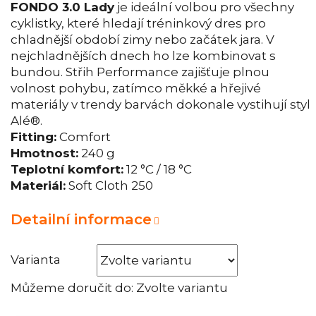
FONDO 3.0 Lady
je ideální volbou pro všechny
cyklistky, které hledají tréninkový dres pro
chladnější období zimy nebo začátek jara. V
nejchladnějších dnech ho lze kombinovat s
bundou. Střih Performance zajišťuje plnou
volnost pohybu, zatímco měkké a hřejivé
materiály v trendy barvách dokonale vystihují styl
Alé®.
Fitting:
Comfort
Hmotnost:
240 g
Teplotní komfort:
12 °C / 18 °C
Materiál:
Soft Cloth 250
Detailní informace
Varianta
Můžeme doručit do:
Zvolte variantu