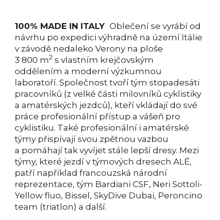
100% MADE IN ITALY
Oblečení se vyrábí od
návrhu po expedici výhradně na území Itálie
v závodě nedaleko Verony na ploše
2
3 800 m
s vlastním krejčovským
oddělením a moderní výzkumnou
laboratoří. Společnost tvoří tým stopadesáti
pracovníků (z velké části milovníků cyklistiky
a amatérských jezdců), kteří vkládají do své
práce profesionální přístup a vášeň pro
cyklistiku. Také profesionální i amatérské
týmy přispívají svou zpětnou vazbou
a pomáhají tak vyvíjet stále lepší dresy. Mezi
týmy, které jezdí v týmových dresech ALÉ,
patří například francouzská národní
reprezentace, tým Bardiani CSF, Neri Sottoli-
Yellow fluo, Bissel, SkyDive Dubai, Peroncino
team (triatlon) a další.