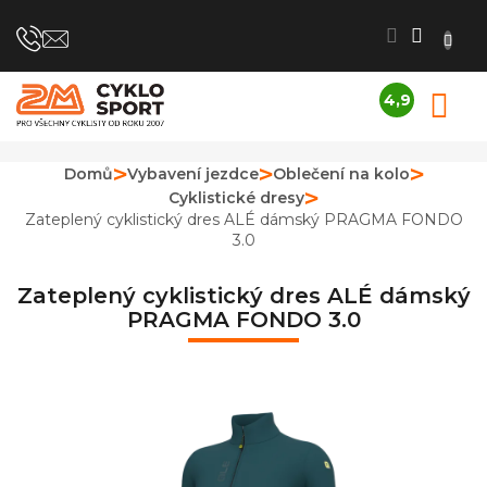
Přejít
na
obsah
4,9
N
Průměrné
K
hodnocení
obchodu
Domů
Vybavení jezdce
Oblečení na kolo
je
Cyklistické dresy
4,9
z
Zateplený cyklistický dres ALÉ dámský PRAGMA FONDO
5
3.0
hvězdiček.
Zateplený cyklistický dres ALÉ dámský
PRAGMA FONDO 3.0