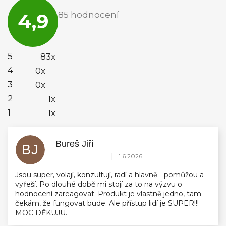
hodnocení
4,9
85 hodnocení
obchodu
je
4,9
z
5
5
83x
hvězdiček.
4
0x
3
0x
2
1x
1
1x
Bureš Jiří
BJ
Hodnocení obchodu je 5 z 5 hvězdiček.
|
1.6.2026
Jsou super, volají, konzultují, radí a hlavně - pomůžou a
vyřeší. Po dlouhé době mi stojí za to na výzvu o
hodnocení zareagovat. Produkt je vlastně jedno, tam
čekám, že fungovat bude. Ale přístup lidí je SUPER!!!
MOC DĚKUJU.