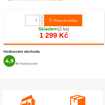
Přidat do košíku
Skladem
(2 ks)
1 299 Kč
Měrná
cena:
Hodnocení obchodu
Průměrné
4,9
hodnocení
85 hodnocení
obchodu
je
4,9
z
5
hvězdiček.