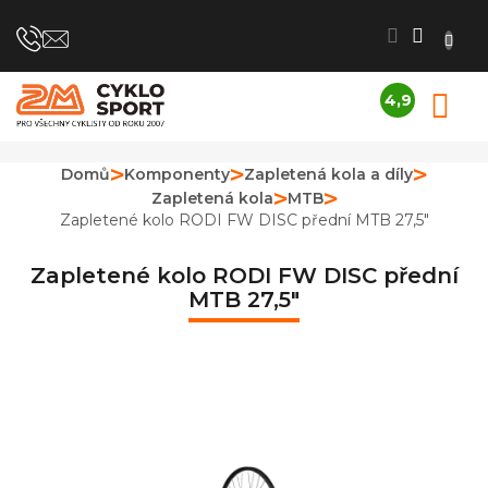
Přejít
na
obsah
4,9
N
Průměrné
K
hodnocení
obchodu
Domů
Komponenty
Zapletená kola a díly
je
Zapletená kola
MTB
4,9
z
Zapletené kolo RODI FW DISC přední MTB 27,5"
5
hvězdiček.
Zapletené kolo RODI FW DISC přední
MTB 27,5"