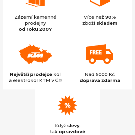
Zázemí kamenné
Více než
90%
prodejny
zboží
skladem
od roku 2007
Největší prodejce
kol
Nad 5000 Kč
a elektrokol KTM v ČR
doprava zdarma
Když
slevy
,
tak
opravdové