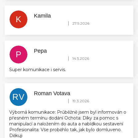
Kamila
K
Hodnocení obchodu je 5 z 5 hvězdiček.
|
27.5.2026
Pepa
P
Hodnocení obchodu je 5 z 5 hvězdiček.
|
14.5.2026
Super komunikace i servis.
Roman Votava
RV
Hodnocení obchodu je 5 z 5 hvězdiček.
|
19.3.2026
Výborná komunikace: Průběžně jsem byl informován o
přesném termínu dodání Ochota: Díky za pomoc s
manipulací a naložením do auta a nabídkou sestavení
Profesionalita: Vše proběhlo tak, jak bylo domluveno.
Děkuji