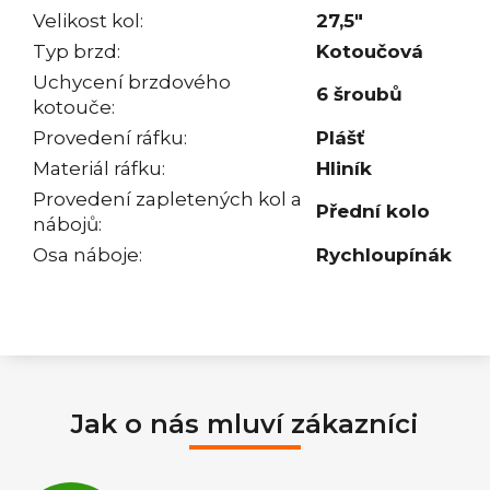
Velikost kol
:
27,5"
Typ brzd
:
Kotoučová
Uchycení brzdového
6 šroubů
kotouče
:
Provedení ráfku
:
Plášť
Materiál ráfku
:
Hliník
Provedení zapletených kol a
Přední kolo
nábojů
:
Osa náboje
:
Rychloupínák
Jak o nás mluví zákazníci
Průměrné