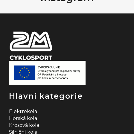
a
t
í
Hlavní kategorie
Elektrokola
Horská kola
Krosová kola
Silniční kola