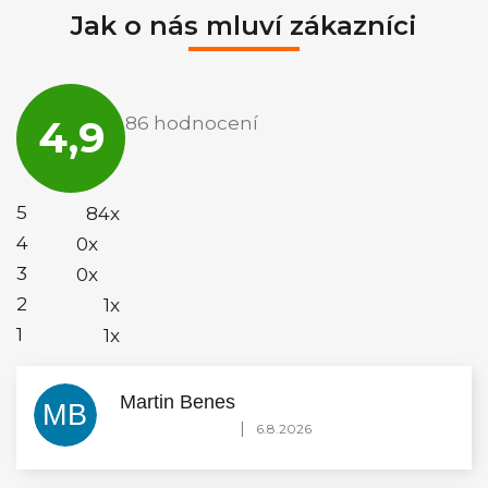
Jak o nás mluví zákazníci
Průměrné
hodnocení
4,9
86 hodnocení
obchodu
je
4,9
z
5
5
84x
hvězdiček.
4
0x
3
0x
2
1x
1
1x
Martin Benes
MB
Hodnocení obchodu je 5 z 5 hvězdiček.
|
6.8.2026