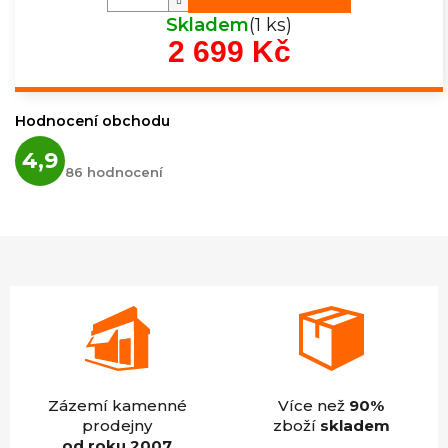
Skladem
(1 ks)
2 699 Kč
Měrná
cena:
Hodnocení obchodu
Průměrné
4,9
hodnocení
86 hodnocení
obchodu
je
4,9
z
5
hvězdiček.
Zázemí kamenné
Více než
90%
prodejny
zboží
skladem
od roku 2007