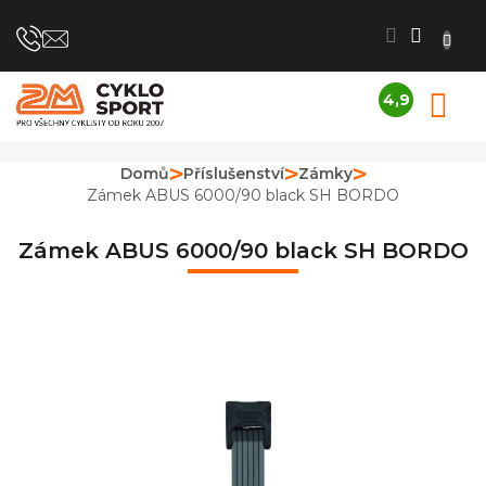
Přejít
na
obsah
4,9
N
Průměrné
K
hodnocení
obchodu
Domů
Příslušenství
Zámky
je
Zámek ABUS 6000/90 black SH BORDO
4,9
z
5
Zámek ABUS 6000/90 black SH BORDO
hvězdiček.