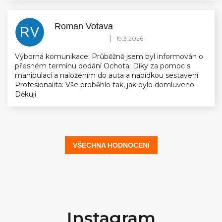
Roman Votava
RV
Hodnocení obchodu je 5 z 5 hvězdiček.
|
19.3.2026
Výborná komunikace: Průběžně jsem byl informován o
přesném termínu dodání Ochota: Díky za pomoc s
manipulací a naložením do auta a nabídkou sestavení
Profesionalita: Vše proběhlo tak, jak bylo domluveno.
Děkuji
VŠECHNA HODNOCENÍ
Z
á
Instagram
p