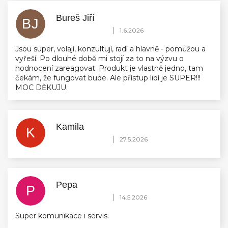
Bureš Jiří
BJ
Hodnocení obchodu je 5 z 5 hvězdiček.
|
1.6.2026
Jsou super, volají, konzultují, radí a hlavně - pomůžou a
vyřeší. Po dlouhé době mi stojí za to na výzvu o
hodnocení zareagovat. Produkt je vlastně jedno, tam
čekám, že fungovat bude. Ale přístup lidí je SUPER!!!
MOC DĚKUJU.
Kamila
K
Hodnocení obchodu je 5 z 5 hvězdiček.
|
27.5.2026
Pepa
P
Hodnocení obchodu je 5 z 5 hvězdiček.
|
14.5.2026
Super komunikace i servis.