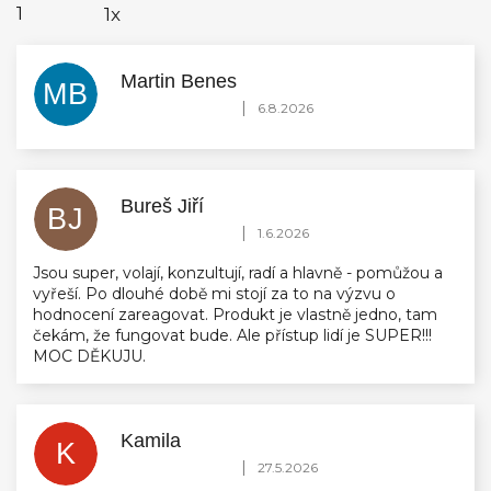
1
1x
Martin Benes
MB
Hodnocení obchodu je 5 z 5 hvězdiček.
|
6.8.2026
Bureš Jiří
BJ
Hodnocení obchodu je 5 z 5 hvězdiček.
|
1.6.2026
Jsou super, volají, konzultují, radí a hlavně - pomůžou a
vyřeší. Po dlouhé době mi stojí za to na výzvu o
hodnocení zareagovat. Produkt je vlastně jedno, tam
čekám, že fungovat bude. Ale přístup lidí je SUPER!!!
MOC DĚKUJU.
Kamila
K
Hodnocení obchodu je 5 z 5 hvězdiček.
|
27.5.2026