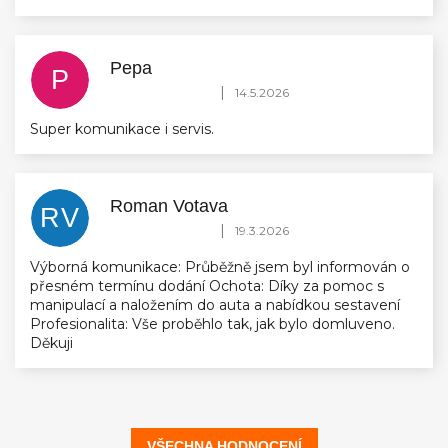
Pepa
P
Hodnocení obchodu je 5 z 5 hvězdiček.
|
14.5.2026
Super komunikace i servis.
Roman Votava
RV
Hodnocení obchodu je 5 z 5 hvězdiček.
|
19.3.2026
Výborná komunikace: Průběžně jsem byl informován o
přesném termínu dodání Ochota: Díky za pomoc s
manipulací a naložením do auta a nabídkou sestavení
Profesionalita: Vše proběhlo tak, jak bylo domluveno.
Děkuji
VŠECHNA HODNOCENÍ