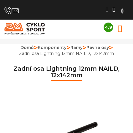
Přejít
na
obsah
4,9
N
Průměrné
K
hodnocení
obchodu
Domů
Komponenty
Rámy
Pevné osy
je
Zadní osa Lightning 12mm NAILD, 12x142mm
4,9
z
5
Zadní osa Lightning 12mm NAILD,
hvězdiček.
12x142mm