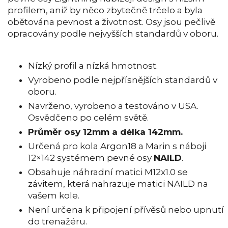
profilem, aniž by něco zbytečně trčelo a byla
obětována pevnost a životnost. Osy jsou pečlivě
opracovány podle nejvyšších standardů v oboru.
Nízký profil a nízká hmotnost.
Vyrobeno podle nejpřísnějších standardů v
oboru.
Navrženo, vyrobeno a testováno v USA.
Osvědčeno po celém světě.
Průměr osy 12mm a délka 142mm.
Určená pro kola Argon18 a Marin s náboji
12×142 systémem pevné osy
NAILD
.
Obsahuje náhradní matici M12x1.0 se
závitem, která nahrazuje matici NAILD na
vašem kole.
Není určena k připojení přívěsů nebo upnutí
do trenažéru.