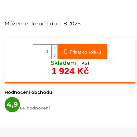
Můžeme doručit do:
11.8.2026
Přidat do košíku
Skladem
(1 ks)
1 924 Kč
Měrná
cena:
Hodnocení obchodu
Průměrné
4,9
hodnocení
86 hodnocení
obchodu
je
4,9
z
5
hvězdiček.