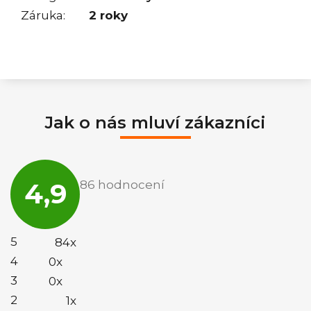
Záruka
:
2 roky
Jak o nás mluví zákazníci
Průměrné
hodnocení
4,9
86 hodnocení
obchodu
je
4,9
z
5
5
84x
hvězdiček.
4
0x
3
0x
2
1x