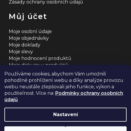
Zásady ochrany osobních údajů
Můj účet
Moje osobní údaje
Moje objednávky
Moje doklady
Moje slevy
Moje hodnocení produktů
Moje diskuze u produktů
Používáme cookies, abychom Vám umožnili
pohodlné prohlížení webu a díky analýze provozu
webu neustále zlepšovali jeho funkce, výkon a
použitelnost. Více na:
Podmínky ochrany osobních
údajů
Na systému
Shoptet
s ❤️ vyšperkovalo
Comerto
Nastavení
Copyright 2026
2MCyklosport
. Všechna práva